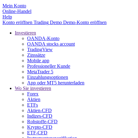
Mein Konto
Online-Handel
Help
Konto eröffnen
Trading
Demo
Demo-Konto eröffnen
Investieren
OANDA-Konto
OANDA stocks account
TradingView
Zinssätze
Mobile app
Professioneller Kunde
MetaTrader 5
Einzahlungsoptionen
App oder MT5 herunterladen
Wo Sie investieren
Forex
Aktien
ETFs
Aktien-CFD
Indizes-CFD
Rohstoffe-CFD
Krypto-CFD
ETF-CFD