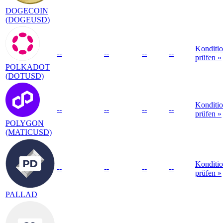
DOGECOIN
(DOGEUSD)
Konditi
--
--
--
--
prüfen »
POLKADOT
(DOTUSD)
Konditi
--
--
--
--
prüfen »
POLYGON
(MATICUSD)
Konditi
--
--
--
--
prüfen »
PALLAD