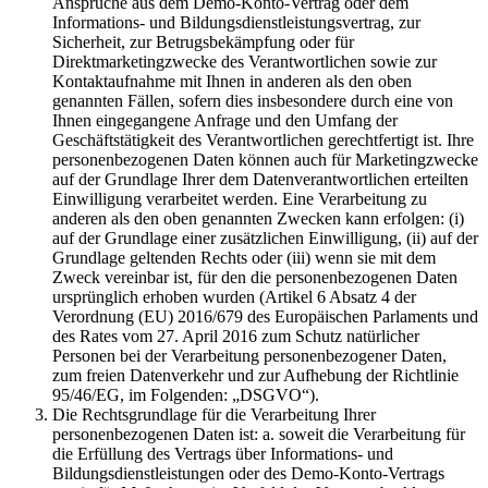
Ansprüche aus dem Demo-Konto-Vertrag oder dem
Informations- und Bildungsdienstleistungsvertrag, zur
Sicherheit, zur Betrugsbekämpfung oder für
Direktmarketingzwecke des Verantwortlichen sowie zur
Kontaktaufnahme mit Ihnen in anderen als den oben
genannten Fällen, sofern dies insbesondere durch eine von
Ihnen eingegangene Anfrage und den Umfang der
Geschäftstätigkeit des Verantwortlichen gerechtfertigt ist. Ihre
personenbezogenen Daten können auch für Marketingzwecke
auf der Grundlage Ihrer dem Datenverantwortlichen erteilten
Einwilligung verarbeitet werden. Eine Verarbeitung zu
anderen als den oben genannten Zwecken kann erfolgen: (i)
auf der Grundlage einer zusätzlichen Einwilligung, (ii) auf der
Grundlage geltenden Rechts oder (iii) wenn sie mit dem
Zweck vereinbar ist, für den die personenbezogenen Daten
ursprünglich erhoben wurden (Artikel 6 Absatz 4 der
Verordnung (EU) 2016/679 des Europäischen Parlaments und
des Rates vom 27. April 2016 zum Schutz natürlicher
Personen bei der Verarbeitung personenbezogener Daten,
zum freien Datenverkehr und zur Aufhebung der Richtlinie
95/46/EG, im Folgenden: „DSGVO“).
Die Rechtsgrundlage für die Verarbeitung Ihrer
personenbezogenen Daten ist: a. soweit die Verarbeitung für
die Erfüllung des Vertrags über Informations- und
Bildungsdienstleistungen oder des Demo-Konto-Vertrags