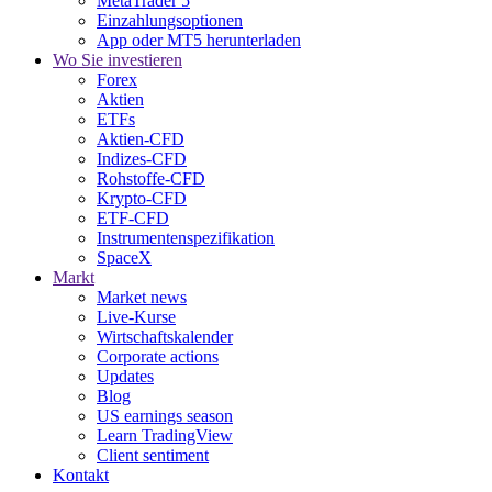
MetaTrader 5
Einzahlungsoptionen
App oder MT5 herunterladen
Wo Sie investieren
Forex
Aktien
ETFs
Aktien-CFD
Indizes-CFD
Rohstoffe-CFD
Krypto-CFD
ETF-CFD
Instrumentenspezifikation
SpaceX
Markt
Market news
Live-Kurse
Wirtschaftskalender
Corporate actions
Updates
Blog
US earnings season
Learn TradingView
Client sentiment
Kontakt