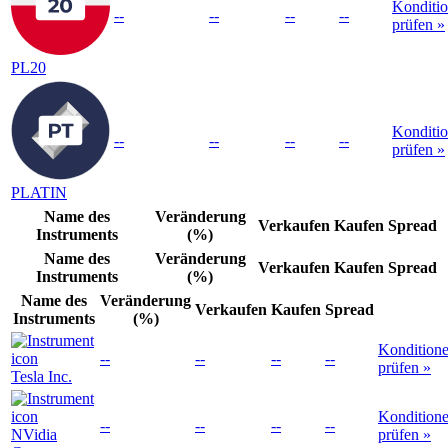
Konditi
--
--
--
--
prüfen »
PL20
Konditi
--
--
--
--
prüfen »
PLATIN
Name des
Veränderung
Verkaufen
Kaufen
Spread
Instruments
(%)
Name des
Veränderung
Verkaufen
Kaufen
Spread
Instruments
(%)
Name des
Veränderung
Verkaufen
Kaufen
Spread
Instruments
(%)
Kondition
--
--
--
--
prüfen »
Tesla Inc.
Kondition
--
--
--
--
NVidia
prüfen »