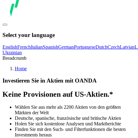
Select your language
English
French
Italian
Spanish
German
Portuguese
Dutch
Czech
Latvian
L
Ukrainian
Breadcrumb
Home
Investieren Sie in Aktien mit OANDA
Keine Provisionen auf US-Aktien.*
Wählen Sie aus mehr als 2200 Aktien von den größten
Märkten der Welt
Deutsche, spanische, französische und britische Aktien
Holen Sie sich kostenlose Analysen und Marktberichte
Finden Sie mit den Such- und Filterfunktionen die besten
Investments heraus