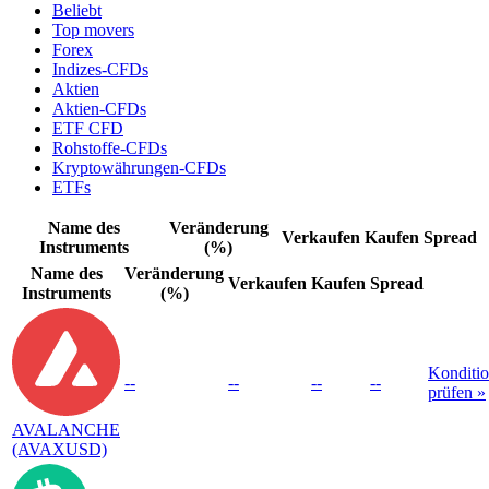
Beliebt
Top movers
Forex
Indizes-CFDs
Aktien
Aktien-CFDs
ETF CFD
Rohstoffe-CFDs
Kryptowährungen-CFDs
ETFs
Name des
Veränderung
Verkaufen
Kaufen
Spread
Instruments
(%)
Name des
Veränderung
Verkaufen
Kaufen
Spread
Instruments
(%)
Konditi
--
--
--
--
prüfen »
AVALANCHE
(AVAXUSD)