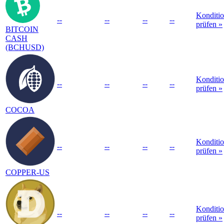
Konditi
--
--
--
--
prüfen »
BITCOIN
CASH
(BCHUSD)
Konditi
--
--
--
--
prüfen »
COCOA
Konditi
--
--
--
--
prüfen »
COPPER-US
Konditi
--
--
--
--
prüfen »