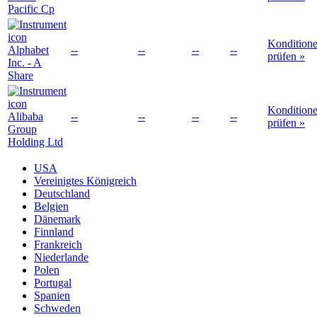
Pacific Cp
Kondition
Alphabet
--
--
--
--
prüfen »
Inc. - A
Share
Kondition
Alibaba
--
--
--
--
prüfen »
Group
Holding Ltd
USA
Vereinigtes Königreich
Deutschland
Belgien
Dänemark
Finnland
Frankreich
Niederlande
Polen
Portugal
Spanien
Schweden