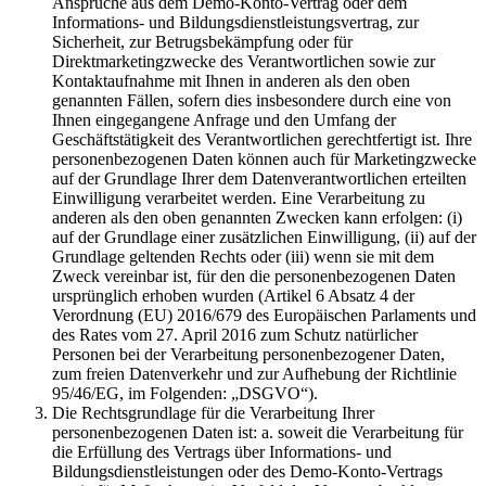
Ansprüche aus dem Demo-Konto-Vertrag oder dem
Informations- und Bildungsdienstleistungsvertrag, zur
Sicherheit, zur Betrugsbekämpfung oder für
Direktmarketingzwecke des Verantwortlichen sowie zur
Kontaktaufnahme mit Ihnen in anderen als den oben
genannten Fällen, sofern dies insbesondere durch eine von
Ihnen eingegangene Anfrage und den Umfang der
Geschäftstätigkeit des Verantwortlichen gerechtfertigt ist. Ihre
personenbezogenen Daten können auch für Marketingzwecke
auf der Grundlage Ihrer dem Datenverantwortlichen erteilten
Einwilligung verarbeitet werden. Eine Verarbeitung zu
anderen als den oben genannten Zwecken kann erfolgen: (i)
auf der Grundlage einer zusätzlichen Einwilligung, (ii) auf der
Grundlage geltenden Rechts oder (iii) wenn sie mit dem
Zweck vereinbar ist, für den die personenbezogenen Daten
ursprünglich erhoben wurden (Artikel 6 Absatz 4 der
Verordnung (EU) 2016/679 des Europäischen Parlaments und
des Rates vom 27. April 2016 zum Schutz natürlicher
Personen bei der Verarbeitung personenbezogener Daten,
zum freien Datenverkehr und zur Aufhebung der Richtlinie
95/46/EG, im Folgenden: „DSGVO“).
Die Rechtsgrundlage für die Verarbeitung Ihrer
personenbezogenen Daten ist: a. soweit die Verarbeitung für
die Erfüllung des Vertrags über Informations- und
Bildungsdienstleistungen oder des Demo-Konto-Vertrags