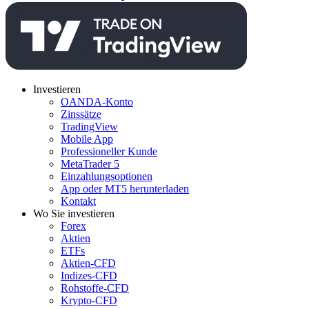
Investieren
OANDA-Konto
Zinssätze
TradingView
Mobile App
Professioneller Kunde
MetaTrader 5
Einzahlungsoptionen
App oder MT5 herunterladen
Kontakt
Wo Sie investieren
Forex
Aktien
ETFs
Aktien-CFD
Indizes-CFD
Rohstoffe-CFD
Krypto-CFD