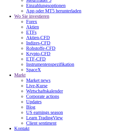
MetaTrader 5
Einzahlungsoptionen
App oder MT5 herunterladen
Wo Sie investieren
Forex
Aktien
ETFs
Aktien-CFD
Indizes-CFD
Rohstoffe-CFD
Krypto-CFD
ETF-CFD
Instrumentenspezifikation
SpaceX
Markt
Market news
Live-Kurse
Wirtschaftskalender
Corporate actions
Updates
Blog
US earnings season
Learn TradingView
Client sentiment
Kontakt