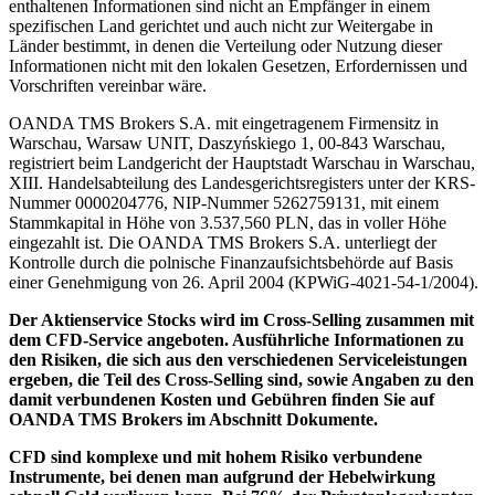
enthaltenen Informationen sind nicht an Empfänger in einem
spezifischen Land gerichtet und auch nicht zur Weitergabe in
Länder bestimmt, in denen die Verteilung oder Nutzung dieser
Informationen nicht mit den lokalen Gesetzen, Erfordernissen und
Vorschriften vereinbar wäre.
OANDA TMS Brokers S.A. mit eingetragenem Firmensitz in
Warschau, Warsaw UNIT, Daszyńskiego 1, 00-843 Warschau,
registriert beim Landgericht der Hauptstadt Warschau in Warschau,
XIII. Handelsabteilung des Landesgerichtsregisters unter der KRS-
Nummer 0000204776, NIP-Nummer 5262759131, mit einem
Stammkapital in Höhe von 3.537,560 PLN, das in voller Höhe
eingezahlt ist. Die OANDA TMS Brokers S.A. unterliegt der
Kontrolle durch die polnische Finanzaufsichtsbehörde auf Basis
einer Genehmigung von 26. April 2004 (KPWiG-4021-54-1/2004).
Der Aktienservice Stocks wird im Cross-Selling zusammen mit
dem CFD-Service angeboten. Ausführliche Informationen zu
den Risiken, die sich aus den verschiedenen Serviceleistungen
ergeben, die Teil des Cross-Selling sind, sowie Angaben zu den
damit verbundenen Kosten und Gebühren finden Sie auf
OANDA TMS Brokers im Abschnitt Dokumente.
CFD sind komplexe und mit hohem Risiko verbundene
Instrumente, bei denen man aufgrund der Hebelwirkung