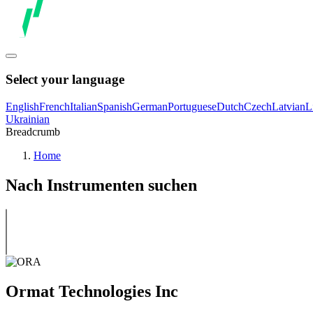
Select your language
English
French
Italian
Spanish
German
Portuguese
Dutch
Czech
Latvian
L
Ukrainian
Breadcrumb
Home
Nach Instrumenten suchen
Ormat Technologies Inc