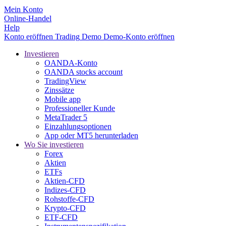
Mein Konto
Online-Handel
Help
Konto eröffnen
Trading
Demo
Demo-Konto eröffnen
Investieren
OANDA-Konto
OANDA stocks account
TradingView
Zinssätze
Mobile app
Professioneller Kunde
MetaTrader 5
Einzahlungsoptionen
App oder MT5 herunterladen
Wo Sie investieren
Forex
Aktien
ETFs
Aktien-CFD
Indizes-CFD
Rohstoffe-CFD
Krypto-CFD
ETF-CFD