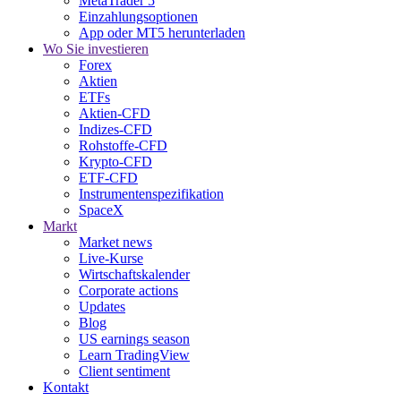
MetaTrader 5
Einzahlungsoptionen
App oder MT5 herunterladen
Wo Sie investieren
Forex
Aktien
ETFs
Aktien-CFD
Indizes-CFD
Rohstoffe-CFD
Krypto-CFD
ETF-CFD
Instrumentenspezifikation
SpaceX
Markt
Market news
Live-Kurse
Wirtschaftskalender
Corporate actions
Updates
Blog
US earnings season
Learn TradingView
Client sentiment
Kontakt