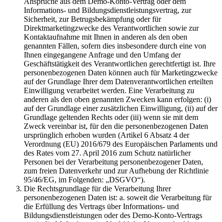
Ansprüche aus dem Demo-Konto-Vertrag oder dem
Informations- und Bildungsdienstleistungsvertrag, zur
Sicherheit, zur Betrugsbekämpfung oder für
Direktmarketingzwecke des Verantwortlichen sowie zur
Kontaktaufnahme mit Ihnen in anderen als den oben
genannten Fällen, sofern dies insbesondere durch eine von
Ihnen eingegangene Anfrage und den Umfang der
Geschäftstätigkeit des Verantwortlichen gerechtfertigt ist. Ihre
personenbezogenen Daten können auch für Marketingzwecke
auf der Grundlage Ihrer dem Datenverantwortlichen erteilten
Einwilligung verarbeitet werden. Eine Verarbeitung zu
anderen als den oben genannten Zwecken kann erfolgen: (i)
auf der Grundlage einer zusätzlichen Einwilligung, (ii) auf der
Grundlage geltenden Rechts oder (iii) wenn sie mit dem
Zweck vereinbar ist, für den die personenbezogenen Daten
ursprünglich erhoben wurden (Artikel 6 Absatz 4 der
Verordnung (EU) 2016/679 des Europäischen Parlaments und
des Rates vom 27. April 2016 zum Schutz natürlicher
Personen bei der Verarbeitung personenbezogener Daten,
zum freien Datenverkehr und zur Aufhebung der Richtlinie
95/46/EG, im Folgenden: „DSGVO“).
Die Rechtsgrundlage für die Verarbeitung Ihrer
personenbezogenen Daten ist: a. soweit die Verarbeitung für
die Erfüllung des Vertrags über Informations- und
Bildungsdienstleistungen oder des Demo-Konto-Vertrags