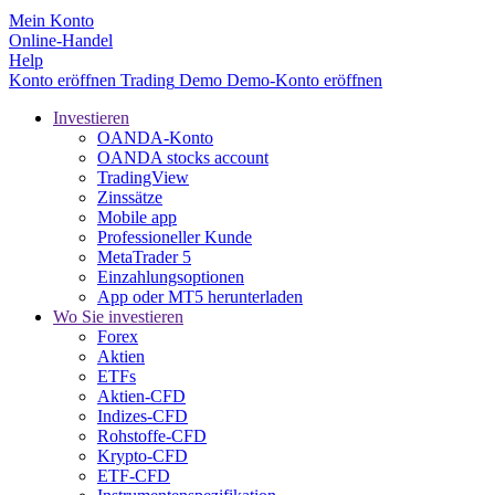
Mein Konto
Online-Handel
Help
Konto eröffnen
Trading
Demo
Demo-Konto eröffnen
Investieren
OANDA-Konto
OANDA stocks account
TradingView
Zinssätze
Mobile app
Professioneller Kunde
MetaTrader 5
Einzahlungsoptionen
App oder MT5 herunterladen
Wo Sie investieren
Forex
Aktien
ETFs
Aktien-CFD
Indizes-CFD
Rohstoffe-CFD
Krypto-CFD
ETF-CFD