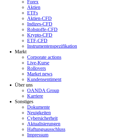
Forex
Aktien
ETFs
Aktien-CFD
Indizes-CFD
Rohstoffe-CFD
Krypto-CFD
ETF-CFD
Instrumentenspezifikation
Markt
Corporate actions
Live-Kurse
Rollovers
Market news
Kundensentiment
Über uns
OANDA Group
Karriere
Sonstiges
Dokumente
Neuigkeiten
Cybersicherheit
Aktualisierungen
Haftungsausschluss
Impressum