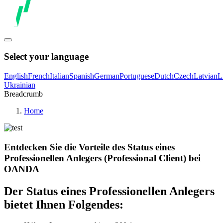
Select your language
English
French
Italian
Spanish
German
Portuguese
Dutch
Czech
Latvian
L
Ukrainian
Breadcrumb
Home
Entdecken Sie die Vorteile des Status eines
Professionellen Anlegers (Professional Client) bei
OANDA
Der Status eines Professionellen Anlegers
bietet Ihnen Folgendes: