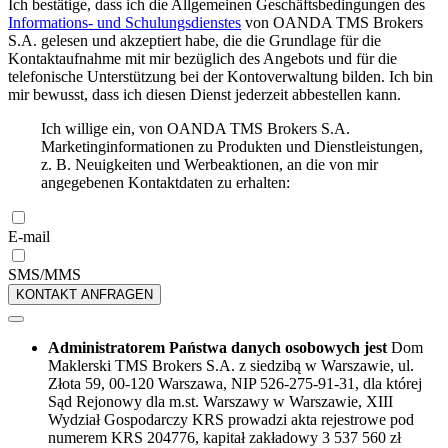
Ich bestätige, dass ich die Allgemeinen Geschäftsbedingungen des
Informations- und Schulungsdienstes
von OANDA TMS Brokers
S.A. gelesen und akzeptiert habe, die die Grundlage für die
Kontaktaufnahme mit mir bezüglich des Angebots und für die
telefonische Unterstützung bei der Kontoverwaltung bilden. Ich bin
mir bewusst, dass ich diesen Dienst jederzeit abbestellen kann.
Ich willige ein, von OANDA TMS Brokers S.A.
Marketinginformationen zu Produkten und Dienstleistungen,
z. B. Neuigkeiten und Werbeaktionen, an die von mir
angegebenen Kontaktdaten zu erhalten:
E-mail
SMS/MMS
KONTAKT ANFRAGEN
Administratorem Państwa danych osobowych jest
Dom
Maklerski TMS Brokers S.A. z siedzibą w Warszawie, ul.
Złota 59, 00-120 Warszawa, NIP 526-275-91-31, dla której
Sąd Rejonowy dla m.st. Warszawy w Warszawie, XIII
Wydział Gospodarczy KRS prowadzi akta rejestrowe pod
numerem KRS 204776, kapitał zakładowy 3 537 560 zł