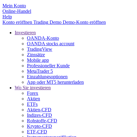
Mein Konto
Online-Handel
Help
Konto eröffnen
Trading
Demo
Demo-Konto eröffnen
Investieren
OANDA-Konto
OANDA stocks account
TradingView
Zinssätze
Mobile app
Professioneller Kunde
MetaTrader 5
Einzahlungsoptionen
App oder MT5 herunterladen
Wo Sie investieren
Forex
Aktien
ETFs
Aktien-CFD
Indizes-CFD
Rohstoffe-CFD
Krypto-CFD
ETF-CFD