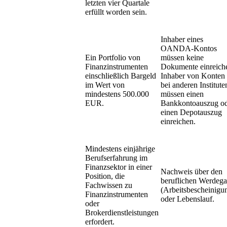
letzten vier Quartale
erfüllt worden sein.
Inhaber eines
OANDA-Kontos
Ein Portfolio von
müssen keine
Finanzinstrumenten
Dokumente einreich
einschließlich Bargeld
Inhaber von Konten
im Wert von
bei anderen Institute
mindestens 500.000
müssen einen
EUR.
Bankkontoauszug o
einen Depotauszug
einreichen.
Mindestens einjährige
Berufserfahrung im
Finanzsektor in einer
Nachweis über den
Position, die
beruflichen Werdeg
Fachwissen zu
(Arbeitsbescheinigu
Finanzinstrumenten
oder Lebenslauf.
oder
Brokerdienstleistungen
erfordert.