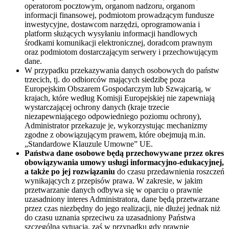
operatorom pocztowym, organom nadzoru, organom
informacji finansowej, podmiotom prowadzącym fundusze
inwestycyjne, dostawcom narzędzi, oprogramowania i
platform służących wysyłaniu informacji handlowych
środkami komunikacji elektronicznej, doradcom prawnym
oraz podmiotom dostarczającym serwery i przechowującym
dane.
W przypadku przekazywania danych osobowych do państw
trzecich, tj. do odbiorców mających siedzibę poza
Europejskim Obszarem Gospodarczym lub Szwajcarią, w
krajach, które według Komisji Europejskiej nie zapewniają
wystarczającej ochrony danych (kraje trzecie
niezapewniającego odpowiedniego poziomu ochrony),
Administrator przekazuje je, wykorzystując mechanizmy
zgodne z obowiązującym prawem, które obejmują m.in.
„Standardowe Klauzule Umowne” UE.
Państwa dane osobowe będą przechowywane przez okres
obowiązywania umowy usługi informacyjno-edukacyjnej,
a także po jej rozwiązaniu
do czasu przedawnienia roszczeń
wynikających z przepisów prawa. W zakresie, w jakim
przetwarzanie danych odbywa się w oparciu o prawnie
uzasadniony interes Administratora, dane będą przetwarzane
przez czas niezbędny do jego realizacji, nie dłużej jednak niż
do czasu uznania sprzeciwu za uzasadniony Państwa
szczególną sytuacją, zaś w przypadku gdy prawnie