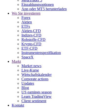
MetaTrader 5
Einzahlungsoptionen
App oder MT5 herunterladen
Wo Sie investieren
Forex
Aktien
ETFs
Aktien-CFD
Indizes-CFD
Rohstoffe-CFD
Krypto-CFD
ETF-CFD
Instrumentenspezifikation
SpaceX
Markt
Market news
Live-Kurse
Wirtschaftskalender
Corporate actions
Updates
Blog
US earnings season
Learn TradingView
Client sentiment
Kontakt