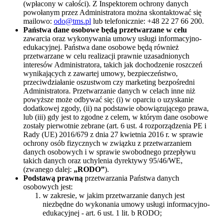
(wpłacony w całości). Z Inspektorem ochrony danych
powołanym przez Administratora można skontaktować się
mailowo:
odo@tms.pl
lub telefonicznie: +48 22 27 66 200.
Państwa dane osobowe będą przetwarzane w celu
zawarcia oraz wykonywania umowy usługi informacyjno-
edukacyjnej. Państwa dane osobowe będą również
przetwarzane w celu realizacji prawnie uzasadnionych
interesów Administratora, takich jak dochodzenie roszczeń
wynikających z zawartej umowy, bezpieczeństwo,
przeciwdziałanie oszustwom czy marketing bezpośredni
Administratora. Przetwarzanie danych w celach inne niż
powyższe może odbywać się: (i) w oparciu o uzyskanie
dodatkowej zgody, (ii) na podstawie obowiązującego prawa,
lub (iii) gdy jest to zgodne z celem, w którym dane osobowe
zostały pierwotnie zebrane (art. 6 ust. 4 rozporządzenia PE i
Rady (UE) 2016/679 z dnia 27 kwietnia 2016 r. w sprawie
ochrony osób fizycznych w związku z przetwarzaniem
danych osobowych i w sprawie swobodnego przepływu
takich danych oraz uchylenia dyrektywy 95/46/WE,
(zwanego dalej:
„RODO”
).
Podstawą prawną
przetwarzania Państwa danych
osobowych jest:
w zakresie, w jakim przetwarzanie danych jest
niezbędne do wykonania umowy usługi informacyjno-
edukacyjnej - art. 6 ust. 1 lit. b RODO;