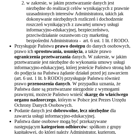
w zakresie, w jakim przetwarzanie danych jest
niezbędne do realizacji celów wynikających z prawnie
uzasadnionych interesów Administratora, takich jak
dokonywanie niezbędnych rozliczeń i dochodzenie
roszczeń wynikających z zawartej umowy usługi
informacyjno-edukacyjnej, bezpieczeństwo,
przeciwdziałanie oszustwom czy marketing
bezpośredni Administratora - art. 6 ust. 1 lit. f RODO.
Przysługuje Państwu
prawo dostępu
do danych osobowych,
prawo ich
sprostowania, usunięcia
, a także prawo
ograniczenia przetwarzania
danych. W zakresie, w jakim
przetwarzanie jest niezbędne do wykonania umowy usługi
informacyjno-edukacyjnej, której jesteście Państwo stroną lub
do podjęcia na Państwa żądanie działań przed jej zawarciem
(art. 6 ust. 1 lit. b RODO) przysługuje Państwu również
prawo
przenoszenia danych
. W przypadku uznania, że
Państwa dane są przetwarzane niezgodnie z wymogami
prawnymi, możecie Państwo wnieść
skargę do właściwego
organu nadzorczego
, którym w Polsce jest Prezes Urzędu
Ochrony Danych Osobowych.
Podanie danych jest
dobrowolne, lecz niezbędne
dla
zawarcia usługi informacyjno-edukacyjnej.
Państwa dane osobowe mogą być przekazywane
następującym
kategoriom odbiorców
: spółkom z grupy
kapitałowej, do której należy Administrator, kurierom,