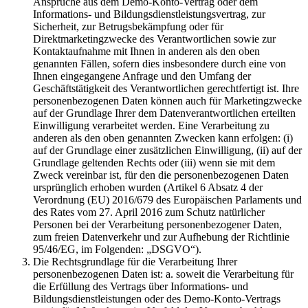
Ansprüche aus dem Demo-Konto-Vertrag oder dem
Informations- und Bildungsdienstleistungsvertrag, zur
Sicherheit, zur Betrugsbekämpfung oder für
Direktmarketingzwecke des Verantwortlichen sowie zur
Kontaktaufnahme mit Ihnen in anderen als den oben
genannten Fällen, sofern dies insbesondere durch eine von
Ihnen eingegangene Anfrage und den Umfang der
Geschäftstätigkeit des Verantwortlichen gerechtfertigt ist. Ihre
personenbezogenen Daten können auch für Marketingzwecke
auf der Grundlage Ihrer dem Datenverantwortlichen erteilten
Einwilligung verarbeitet werden. Eine Verarbeitung zu
anderen als den oben genannten Zwecken kann erfolgen: (i)
auf der Grundlage einer zusätzlichen Einwilligung, (ii) auf der
Grundlage geltenden Rechts oder (iii) wenn sie mit dem
Zweck vereinbar ist, für den die personenbezogenen Daten
ursprünglich erhoben wurden (Artikel 6 Absatz 4 der
Verordnung (EU) 2016/679 des Europäischen Parlaments und
des Rates vom 27. April 2016 zum Schutz natürlicher
Personen bei der Verarbeitung personenbezogener Daten,
zum freien Datenverkehr und zur Aufhebung der Richtlinie
95/46/EG, im Folgenden: „DSGVO“).
Die Rechtsgrundlage für die Verarbeitung Ihrer
personenbezogenen Daten ist: a. soweit die Verarbeitung für
die Erfüllung des Vertrags über Informations- und
Bildungsdienstleistungen oder des Demo-Konto-Vertrags