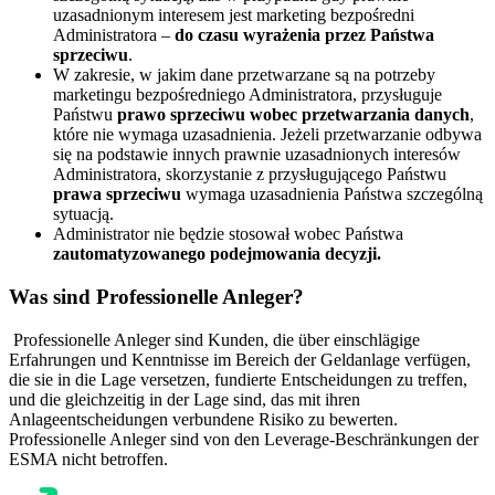
uzasadnionym interesem jest marketing bezpośredni
Administratora –
do czasu wyrażenia przez Państwa
sprzeciwu
.
W zakresie, w jakim dane przetwarzane są na potrzeby
marketingu bezpośredniego Administratora, przysługuje
Państwu
prawo sprzeciwu wobec przetwarzania danych
,
które nie wymaga uzasadnienia. Jeżeli przetwarzanie odbywa
się na podstawie innych prawnie uzasadnionych interesów
Administratora, skorzystanie z przysługującego Państwu
prawa sprzeciwu
wymaga uzasadnienia Państwa szczególną
sytuacją.
Administrator nie będzie stosował wobec Państwa
zautomatyzowanego podejmowania decyzji.
Was sind Professionelle Anleger?
Professionelle Anleger sind Kunden, die über einschlägige
Erfahrungen und Kenntnisse im Bereich der Geldanlage verfügen,
die sie in die Lage versetzen, fundierte Entscheidungen zu treffen,
und die gleichzeitig in der Lage sind, das mit ihren
Anlageentscheidungen verbundene Risiko zu bewerten.
Professionelle Anleger sind von den Leverage-Beschränkungen der
ESMA nicht betroffen.