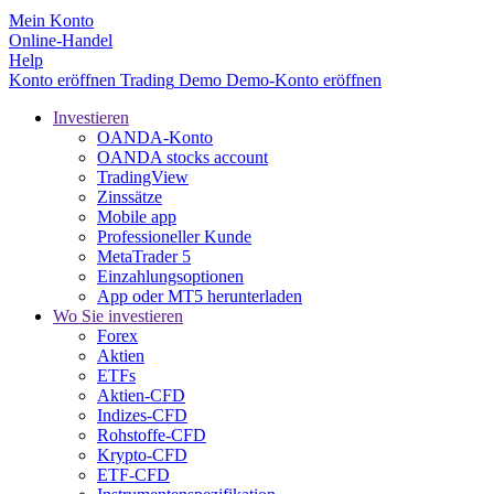
Mein Konto
Online-Handel
Help
Konto eröffnen
Trading
Demo
Demo-Konto eröffnen
Investieren
OANDA-Konto
OANDA stocks account
TradingView
Zinssätze
Mobile app
Professioneller Kunde
MetaTrader 5
Einzahlungsoptionen
App oder MT5 herunterladen
Wo Sie investieren
Forex
Aktien
ETFs
Aktien-CFD
Indizes-CFD
Rohstoffe-CFD
Krypto-CFD
ETF-CFD