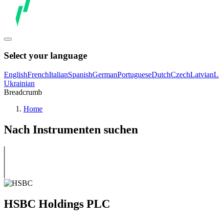
Select your language
English
French
Italian
Spanish
German
Portuguese
Dutch
Czech
Latvian
L
Ukrainian
Breadcrumb
Home
Nach Instrumenten suchen
HSBC Holdings PLC