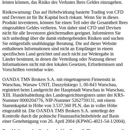
leisten können, das Risiko des Verlustes Ihres Geldes einzugehen.
Risikowarnung: Das auf Hebelwirkung basierte Trading von CFD
und Devisen ist für Ihr Kapital hoch riskant. Wenn Sie in dieses
Produkt investieren, können Sie einen Teil oder die Gesamtheit Ihres
eingezahlten Geldes verlieren. Von daher sind CFD und Devisen
nicht für alle Investoren gleichermaßen geeignet. Informieren Sie
sich unbedingt über die damit einhergehenden Risiken und suchen
Sie nötigenfalls unabhängige Beratung. Die auf dieser Website
enthaltenen Informationen sind nicht an Empfänger in einem
spezifischen Land gerichtet und auch nicht zur Weitergabe in
Länder bestimmt, in denen die Verteilung oder Nutzung dieser
Informationen nicht mit den lokalen Gesetzen, Erfordernissen und
Vorschriften vereinbar wäre.
OANDA TMS Brokers S.A. mit eingetragenem Firmensitz in
Warschau, Warsaw UNIT, Daszyńskiego 1, 00-843 Warschau,
registriert beim Landgericht der Hauptstadt Warschau in Warschau,
XIII. Handelsabteilung des Landesgerichtsregisters unter der KRS-
Nummer 0000204776, NIP-Nummer 5262759131, mit einem
Stammkapital in Höhe von 3.537,560 PLN, das in voller Höhe
eingezahlt ist. Die OANDA TMS Brokers S.A. unterliegt der
Kontrolle durch die polnische Finanzaufsichtsbehörde auf Basis
einer Genehmigung von 26. April 2004 (KPWiG-4021-54-1/2004).