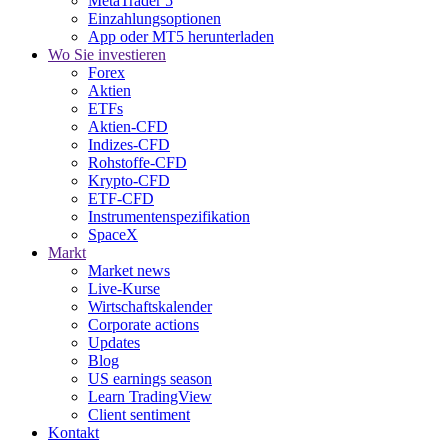
MetaTrader 5
Einzahlungsoptionen
App oder MT5 herunterladen
Wo Sie investieren
Forex
Aktien
ETFs
Aktien-CFD
Indizes-CFD
Rohstoffe-CFD
Krypto-CFD
ETF-CFD
Instrumentenspezifikation
SpaceX
Markt
Market news
Live-Kurse
Wirtschaftskalender
Corporate actions
Updates
Blog
US earnings season
Learn TradingView
Client sentiment
Kontakt