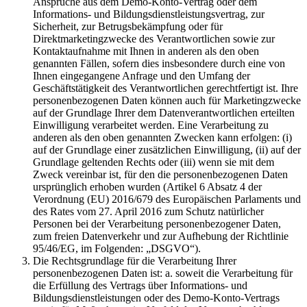
Ansprüche aus dem Demo-Konto-Vertrag oder dem
Informations- und Bildungsdienstleistungsvertrag, zur
Sicherheit, zur Betrugsbekämpfung oder für
Direktmarketingzwecke des Verantwortlichen sowie zur
Kontaktaufnahme mit Ihnen in anderen als den oben
genannten Fällen, sofern dies insbesondere durch eine von
Ihnen eingegangene Anfrage und den Umfang der
Geschäftstätigkeit des Verantwortlichen gerechtfertigt ist. Ihre
personenbezogenen Daten können auch für Marketingzwecke
auf der Grundlage Ihrer dem Datenverantwortlichen erteilten
Einwilligung verarbeitet werden. Eine Verarbeitung zu
anderen als den oben genannten Zwecken kann erfolgen: (i)
auf der Grundlage einer zusätzlichen Einwilligung, (ii) auf der
Grundlage geltenden Rechts oder (iii) wenn sie mit dem
Zweck vereinbar ist, für den die personenbezogenen Daten
ursprünglich erhoben wurden (Artikel 6 Absatz 4 der
Verordnung (EU) 2016/679 des Europäischen Parlaments und
des Rates vom 27. April 2016 zum Schutz natürlicher
Personen bei der Verarbeitung personenbezogener Daten,
zum freien Datenverkehr und zur Aufhebung der Richtlinie
95/46/EG, im Folgenden: „DSGVO“).
Die Rechtsgrundlage für die Verarbeitung Ihrer
personenbezogenen Daten ist: a. soweit die Verarbeitung für
die Erfüllung des Vertrags über Informations- und
Bildungsdienstleistungen oder des Demo-Konto-Vertrags