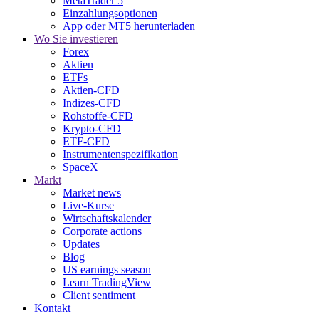
MetaTrader 5
Einzahlungsoptionen
App oder MT5 herunterladen
Wo Sie investieren
Forex
Aktien
ETFs
Aktien-CFD
Indizes-CFD
Rohstoffe-CFD
Krypto-CFD
ETF-CFD
Instrumentenspezifikation
SpaceX
Markt
Market news
Live-Kurse
Wirtschaftskalender
Corporate actions
Updates
Blog
US earnings season
Learn TradingView
Client sentiment
Kontakt