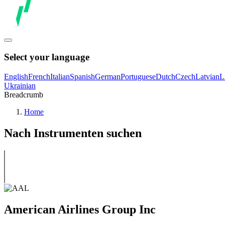
Select your language
English
French
Italian
Spanish
German
Portuguese
Dutch
Czech
Latvian
L
Ukrainian
Breadcrumb
Home
Nach Instrumenten suchen
American Airlines Group Inc