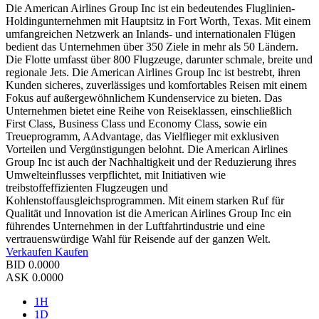
Die American Airlines Group Inc ist ein bedeutendes Fluglinien-
Holdingunternehmen mit Hauptsitz in Fort Worth, Texas. Mit einem
umfangreichen Netzwerk an Inlands- und internationalen Flügen
bedient das Unternehmen über 350 Ziele in mehr als 50 Ländern.
Die Flotte umfasst über 800 Flugzeuge, darunter schmale, breite und
regionale Jets. Die American Airlines Group Inc ist bestrebt, ihren
Kunden sicheres, zuverlässiges und komfortables Reisen mit einem
Fokus auf außergewöhnlichem Kundenservice zu bieten. Das
Unternehmen bietet eine Reihe von Reiseklassen, einschließlich
First Class, Business Class und Economy Class, sowie ein
Treueprogramm, AAdvantage, das Vielflieger mit exklusiven
Vorteilen und Vergünstigungen belohnt. Die American Airlines
Group Inc ist auch der Nachhaltigkeit und der Reduzierung ihres
Umwelteinflusses verpflichtet, mit Initiativen wie
treibstoffeffizienten Flugzeugen und
Kohlenstoffausgleichsprogrammen. Mit einem starken Ruf für
Qualität und Innovation ist die American Airlines Group Inc ein
führendes Unternehmen in der Luftfahrtindustrie und eine
vertrauenswürdige Wahl für Reisende auf der ganzen Welt.
Verkaufen
Kaufen
BID
0.0000
ASK
0.0000
1H
1D