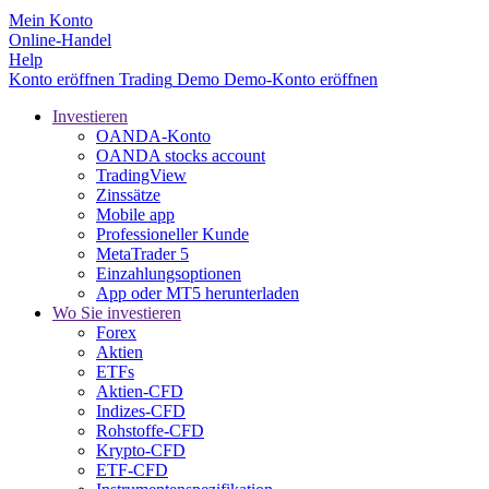
Mein Konto
Online-Handel
Help
Konto eröffnen
Trading
Demo
Demo-Konto eröffnen
Investieren
OANDA-Konto
OANDA stocks account
TradingView
Zinssätze
Mobile app
Professioneller Kunde
MetaTrader 5
Einzahlungsoptionen
App oder MT5 herunterladen
Wo Sie investieren
Forex
Aktien
ETFs
Aktien-CFD
Indizes-CFD
Rohstoffe-CFD
Krypto-CFD
ETF-CFD