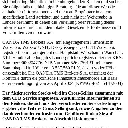
sich unbedingt über die damit einhergehenden Risiken und suchen
Sie nötigenfalls unabhängige Beratung. Die auf dieser Website
enthaltenen Informationen sind nicht an Empfänger in einem
spezifischen Land gerichtet und auch nicht zur Weitergabe in
Länder bestimmt, in denen die Verteilung oder Nutzung dieser
Informationen nicht mit den lokalen Gesetzen, Erfordernissen und
Vorschriften vereinbar wäre.
OANDA TMS Brokers S.A. mit eingetragenem Firmensitz in
Warschau, Warsaw UNIT, Daszyńskiego 1, 00-843 Warschau,
registriert beim Landgericht der Hauptstadt Warschau in Warschau,
XIII. Handelsabteilung des Landesgerichtsregisters unter der KRS-
Nummer 0000204776, NIP-Nummer 5262759131, mit einem
Stammkapital in Höhe von 3.537,560 PLN, das in voller Höhe
eingezahlt ist. Die OANDA TMS Brokers S.A. unterliegt der
Kontrolle durch die polnische Finanzaufsichtsbehörde auf Basis
einer Genehmigung von 26. April 2004 (KPWiG-4021-54-1/2004).
Der Aktienservice Stocks wird im Cross-Selling zusammen mit
dem CFD-Service angeboten. Ausführliche Informationen zu
den Risiken, die sich aus den verschiedenen Serviceleistungen
ergeben, die Teil des Cross-Selling sind, sowie Angaben zu den
damit verbundenen Kosten und Gebühren finden Sie auf
OANDA TMS Brokers im Abschnitt Dokumente.