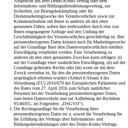
Ansprüche aus dem Demo-Konto-Vertrag oder dem
Informations- und Bildungsdienstleistungsvertrag, zur
Sicherheit, zur Betrugsbekämpfung oder für
Direktmarketingzwecke des Verantwortlichen sowie zur
Kontaktaufnahme mit Ihnen in anderen als den oben
genannten Fällen, sofern dies insbesondere durch eine von
Ihnen eingegangene Anfrage und den Umfang der
Geschäftstätigkeit des Verantwortlichen gerechtfertigt ist. Ihre
personenbezogenen Daten können auch für Marketingzwecke
auf der Grundlage Ihrer dem Datenverantwortlichen erteilten
Einwilligung verarbeitet werden. Eine Verarbeitung zu
anderen als den oben genannten Zwecken kann erfolgen: (i)
auf der Grundlage einer zusätzlichen Einwilligung, (ii) auf der
Grundlage geltenden Rechts oder (iii) wenn sie mit dem
Zweck vereinbar ist, für den die personenbezogenen Daten
ursprünglich erhoben wurden (Artikel 6 Absatz 4 der
Verordnung (EU) 2016/679 des Europäischen Parlaments und
des Rates vom 27. April 2016 zum Schutz natürlicher
Personen bei der Verarbeitung personenbezogener Daten,
zum freien Datenverkehr und zur Aufhebung der Richtlinie
95/46/EG, im Folgenden: „DSGVO“).
Die Rechtsgrundlage für die Verarbeitung Ihrer
personenbezogenen Daten ist: a. soweit die Verarbeitung für
die Erfüllung des Vertrags über Informations- und
Bildungsdienstleistungen oder des Demo-Konto-Vertrags