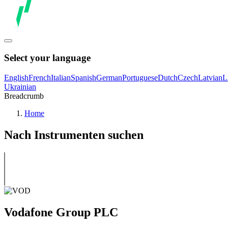
Select your language
English
French
Italian
Spanish
German
Portuguese
Dutch
Czech
Latvian
L
Ukrainian
Breadcrumb
Home
Nach Instrumenten suchen
Vodafone Group PLC