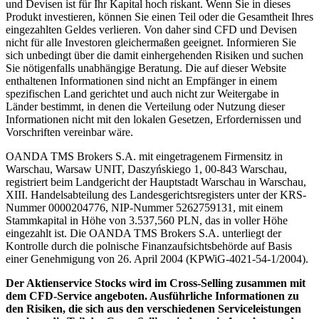
und Devisen ist für Ihr Kapital hoch riskant. Wenn Sie in dieses
Produkt investieren, können Sie einen Teil oder die Gesamtheit Ihres
eingezahlten Geldes verlieren. Von daher sind CFD und Devisen
nicht für alle Investoren gleichermaßen geeignet. Informieren Sie
sich unbedingt über die damit einhergehenden Risiken und suchen
Sie nötigenfalls unabhängige Beratung. Die auf dieser Website
enthaltenen Informationen sind nicht an Empfänger in einem
spezifischen Land gerichtet und auch nicht zur Weitergabe in
Länder bestimmt, in denen die Verteilung oder Nutzung dieser
Informationen nicht mit den lokalen Gesetzen, Erfordernissen und
Vorschriften vereinbar wäre.
OANDA TMS Brokers S.A. mit eingetragenem Firmensitz in
Warschau, Warsaw UNIT, Daszyńskiego 1, 00-843 Warschau,
registriert beim Landgericht der Hauptstadt Warschau in Warschau,
XIII. Handelsabteilung des Landesgerichtsregisters unter der KRS-
Nummer 0000204776, NIP-Nummer 5262759131, mit einem
Stammkapital in Höhe von 3.537,560 PLN, das in voller Höhe
eingezahlt ist. Die OANDA TMS Brokers S.A. unterliegt der
Kontrolle durch die polnische Finanzaufsichtsbehörde auf Basis
einer Genehmigung von 26. April 2004 (KPWiG-4021-54-1/2004).
Der Aktienservice Stocks wird im Cross-Selling zusammen mit
dem CFD-Service angeboten. Ausführliche Informationen zu
den Risiken, die sich aus den verschiedenen Serviceleistungen