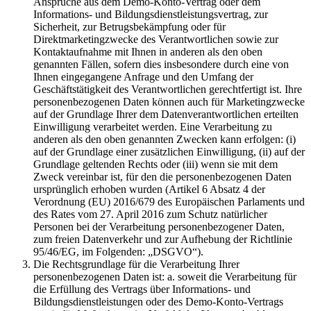
Ansprüche aus dem Demo-Konto-Vertrag oder dem
Informations- und Bildungsdienstleistungsvertrag, zur
Sicherheit, zur Betrugsbekämpfung oder für
Direktmarketingzwecke des Verantwortlichen sowie zur
Kontaktaufnahme mit Ihnen in anderen als den oben
genannten Fällen, sofern dies insbesondere durch eine von
Ihnen eingegangene Anfrage und den Umfang der
Geschäftstätigkeit des Verantwortlichen gerechtfertigt ist. Ihre
personenbezogenen Daten können auch für Marketingzwecke
auf der Grundlage Ihrer dem Datenverantwortlichen erteilten
Einwilligung verarbeitet werden. Eine Verarbeitung zu
anderen als den oben genannten Zwecken kann erfolgen: (i)
auf der Grundlage einer zusätzlichen Einwilligung, (ii) auf der
Grundlage geltenden Rechts oder (iii) wenn sie mit dem
Zweck vereinbar ist, für den die personenbezogenen Daten
ursprünglich erhoben wurden (Artikel 6 Absatz 4 der
Verordnung (EU) 2016/679 des Europäischen Parlaments und
des Rates vom 27. April 2016 zum Schutz natürlicher
Personen bei der Verarbeitung personenbezogener Daten,
zum freien Datenverkehr und zur Aufhebung der Richtlinie
95/46/EG, im Folgenden: „DSGVO“).
Die Rechtsgrundlage für die Verarbeitung Ihrer
personenbezogenen Daten ist: a. soweit die Verarbeitung für
die Erfüllung des Vertrags über Informations- und
Bildungsdienstleistungen oder des Demo-Konto-Vertrags