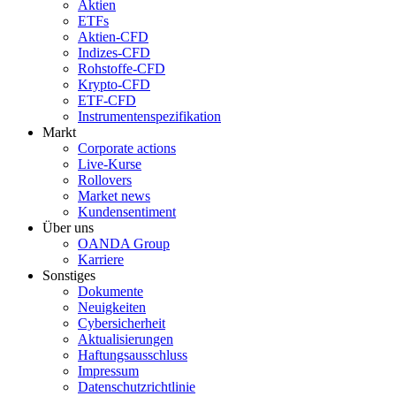
Aktien
ETFs
Aktien-CFD
Indizes-CFD
Rohstoffe-CFD
Krypto-CFD
ETF-CFD
Instrumentenspezifikation
Markt
Corporate actions
Live-Kurse
Rollovers
Market news
Kundensentiment
Über uns
OANDA Group
Karriere
Sonstiges
Dokumente
Neuigkeiten
Cybersicherheit
Aktualisierungen
Haftungsausschluss
Impressum
Datenschutzrichtlinie