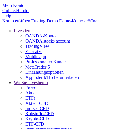
Mein Konto
Online-Handel
Help
Konto eröffnen
Trading
Demo
Demo-Konto eröffnen
Investieren
OANDA-Konto
OANDA stocks account
TradingView
Zinssätze
Mobile app
Professioneller Kunde
MetaTrader 5
Einzahlungsoptionen
App oder MT5 herunterladen
Wo Sie investieren
Forex
Aktien
ETFs
Aktien-CFD
Indizes-CFD
Rohstoffe-CFD
Krypto-CFD
ETF-CFD