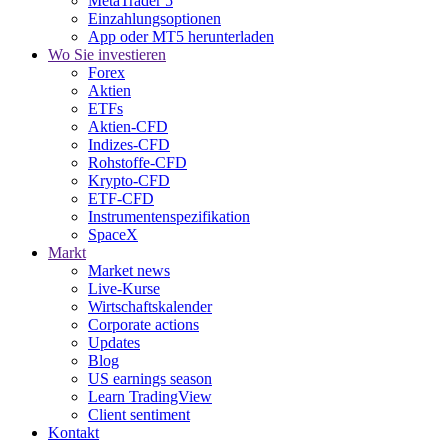
MetaTrader 5
Einzahlungsoptionen
App oder MT5 herunterladen
Wo Sie investieren
Forex
Aktien
ETFs
Aktien-CFD
Indizes-CFD
Rohstoffe-CFD
Krypto-CFD
ETF-CFD
Instrumentenspezifikation
SpaceX
Markt
Market news
Live-Kurse
Wirtschaftskalender
Corporate actions
Updates
Blog
US earnings season
Learn TradingView
Client sentiment
Kontakt