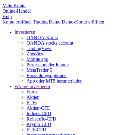
Mein Konto
Online-Handel
Help
Konto eröffnen
Trading
Demo
Demo-Konto eröffnen
Investieren
OANDA-Konto
OANDA stocks account
TradingView
Zinssätze
Mobile app
Professioneller Kunde
MetaTrader 5
Einzahlungsoptionen
App oder MT5 herunterladen
Wo Sie investieren
Forex
Aktien
ETFs
Aktien-CFD
Indizes-CFD
Rohstoffe-CFD
Krypto-CFD
ETF-CFD