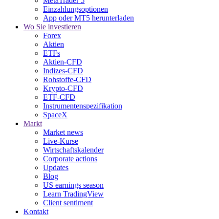
MetaTrader 5
Einzahlungsoptionen
App oder MT5 herunterladen
Wo Sie investieren
Forex
Aktien
ETFs
Aktien-CFD
Indizes-CFD
Rohstoffe-CFD
Krypto-CFD
ETF-CFD
Instrumentenspezifikation
SpaceX
Markt
Market news
Live-Kurse
Wirtschaftskalender
Corporate actions
Updates
Blog
US earnings season
Learn TradingView
Client sentiment
Kontakt