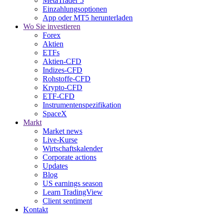
MetaTrader 5
Einzahlungsoptionen
App oder MT5 herunterladen
Wo Sie investieren
Forex
Aktien
ETFs
Aktien-CFD
Indizes-CFD
Rohstoffe-CFD
Krypto-CFD
ETF-CFD
Instrumentenspezifikation
SpaceX
Markt
Market news
Live-Kurse
Wirtschaftskalender
Corporate actions
Updates
Blog
US earnings season
Learn TradingView
Client sentiment
Kontakt