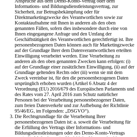
Ansprüche aus dem Demo-Konto-Vertrag oder dem
Informations- und Bildungsdienstleistungsvertrag, zur
Sicherheit, zur Betrugsbekämpfung oder für
Direktmarketingzwecke des Verantwortlichen sowie zur
Kontaktaufnahme mit Ihnen in anderen als den oben
genannten Fällen, sofern dies insbesondere durch eine von
Ihnen eingegangene Anfrage und den Umfang der
Geschäftstätigkeit des Verantwortlichen gerechtfertigt ist. Ihre
personenbezogenen Daten können auch für Marketingzwecke
auf der Grundlage Ihrer dem Datenverantwortlichen erteilten
Einwilligung verarbeitet werden. Eine Verarbeitung zu
anderen als den oben genannten Zwecken kann erfolgen: (i)
auf der Grundlage einer zusätzlichen Einwilligung, (ii) auf der
Grundlage geltenden Rechts oder (iii) wenn sie mit dem
Zweck vereinbar ist, für den die personenbezogenen Daten
ursprünglich erhoben wurden (Artikel 6 Absatz 4 der
Verordnung (EU) 2016/679 des Europäischen Parlaments und
des Rates vom 27. April 2016 zum Schutz natürlicher
Personen bei der Verarbeitung personenbezogener Daten,
zum freien Datenverkehr und zur Aufhebung der Richtlinie
95/46/EG, im Folgenden: „DSGVO“).
Die Rechtsgrundlage für die Verarbeitung Ihrer
personenbezogenen Daten ist: a. soweit die Verarbeitung für
die Erfüllung des Vertrags über Informations- und
Bildungsdienstleistungen oder des Demo-Konto-Vertrags