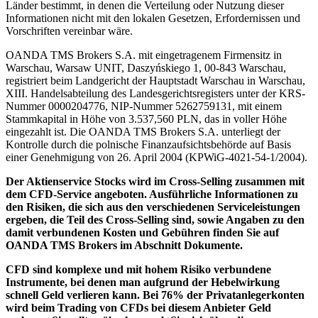
Länder bestimmt, in denen die Verteilung oder Nutzung dieser
Informationen nicht mit den lokalen Gesetzen, Erfordernissen und
Vorschriften vereinbar wäre.
OANDA TMS Brokers S.A. mit eingetragenem Firmensitz in
Warschau, Warsaw UNIT, Daszyńskiego 1, 00-843 Warschau,
registriert beim Landgericht der Hauptstadt Warschau in Warschau,
XIII. Handelsabteilung des Landesgerichtsregisters unter der KRS-
Nummer 0000204776, NIP-Nummer 5262759131, mit einem
Stammkapital in Höhe von 3.537,560 PLN, das in voller Höhe
eingezahlt ist. Die OANDA TMS Brokers S.A. unterliegt der
Kontrolle durch die polnische Finanzaufsichtsbehörde auf Basis
einer Genehmigung von 26. April 2004 (KPWiG-4021-54-1/2004).
Der Aktienservice Stocks wird im Cross-Selling zusammen mit
dem CFD-Service angeboten. Ausführliche Informationen zu
den Risiken, die sich aus den verschiedenen Serviceleistungen
ergeben, die Teil des Cross-Selling sind, sowie Angaben zu den
damit verbundenen Kosten und Gebühren finden Sie auf
OANDA TMS Brokers im Abschnitt Dokumente.
CFD sind komplexe und mit hohem Risiko verbundene
Instrumente, bei denen man aufgrund der Hebelwirkung
schnell Geld verlieren kann. Bei 76% der Privatanlegerkonten
wird beim Trading von CFDs bei diesem Anbieter Geld