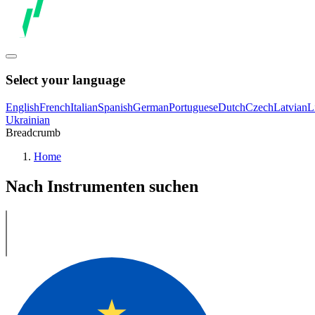
Select your language
English
French
Italian
Spanish
German
Portuguese
Dutch
Czech
Latvian
L
Ukrainian
Breadcrumb
Home
Nach Instrumenten suchen