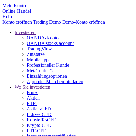
Mein Konto
Online-Handel
Help
Konto eröffnen
Trading
Demo
Demo-Konto eröffnen
Investieren
OANDA-Konto
OANDA stocks account
TradingView
Zinssätze
Mobile app
Professioneller Kunde
MetaTrader 5
Einzahlungsoptionen
App oder MT5 herunterladen
Wo Sie investieren
Forex
Aktien
ETFs
Aktien-CFD
Indizes-CFD
Rohstoffe-CFD
Krypto-CFD
ETF-CFD