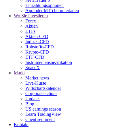
MetaTrader 5
Einzahlungsoptionen
App oder MT5 herunterladen
Wo Sie investieren
Forex
Aktien
ETFs
Aktien-CFD
Indizes-CFD
Rohstoffe-CFD
Krypto-CFD
ETF-CFD
Instrumentenspezifikation
SpaceX
Markt
Market news
Live-Kurse
Wirtschaftskalender
Corporate actions
Updates
Blog
US earnings season
Learn TradingView
Client sentiment
Kontakt