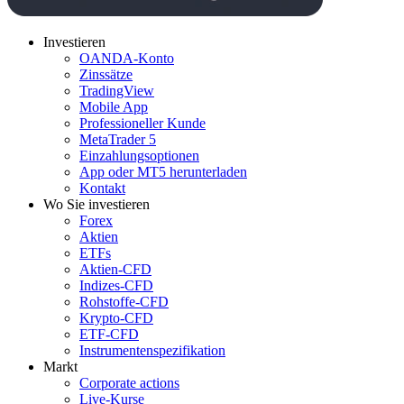
Investieren
OANDA-Konto
Zinssätze
TradingView
Mobile App
Professioneller Kunde
MetaTrader 5
Einzahlungsoptionen
App oder MT5 herunterladen
Kontakt
Wo Sie investieren
Forex
Aktien
ETFs
Aktien-CFD
Indizes-CFD
Rohstoffe-CFD
Krypto-CFD
ETF-CFD
Instrumentenspezifikation
Markt
Corporate actions
Live-Kurse