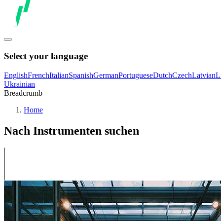
Select your language
English
French
Italian
Spanish
German
Portuguese
Dutch
Czech
Latvian
L
Ukrainian
Breadcrumb
Home
Nach Instrumenten suchen