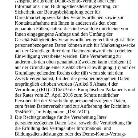
Ansprüche aus dem Demo-Konto-Vertrag oder dem
Informations- und Bildungsdienstleistungsvertrag, zur
Sicherheit, zur Betrugsbekämpfung oder für
Direktmarketingzwecke des Verantwortlichen sowie zur
Kontaktaufnahme mit Ihnen in anderen als den oben
genannten Fällen, sofern dies insbesondere durch eine von
Ihnen eingegangene Anfrage und den Umfang der
Geschäftstätigkeit des Verantwortlichen gerechtfertigt ist. Ihre
personenbezogenen Daten können auch für Marketingzwecke
auf der Grundlage Ihrer dem Datenverantwortlichen erteilten
Einwilligung verarbeitet werden. Eine Verarbeitung zu
anderen als den oben genannten Zwecken kann erfolgen: (i)
auf der Grundlage einer zusätzlichen Einwilligung, (ii) auf der
Grundlage geltenden Rechts oder (iii) wenn sie mit dem
Zweck vereinbar ist, für den die personenbezogenen Daten
ursprünglich erhoben wurden (Artikel 6 Absatz 4 der
Verordnung (EU) 2016/679 des Europäischen Parlaments und
des Rates vom 27. April 2016 zum Schutz natürlicher
Personen bei der Verarbeitung personenbezogener Daten,
zum freien Datenverkehr und zur Aufhebung der Richtlinie
95/46/EG, im Folgenden: „DSGVO“).
Die Rechtsgrundlage für die Verarbeitung Ihrer
personenbezogenen Daten ist: a. soweit die Verarbeitung für
die Erfüllung des Vertrags über Informations- und
Bildungsdienstleistungen oder des Demo-Konto-Vertrags