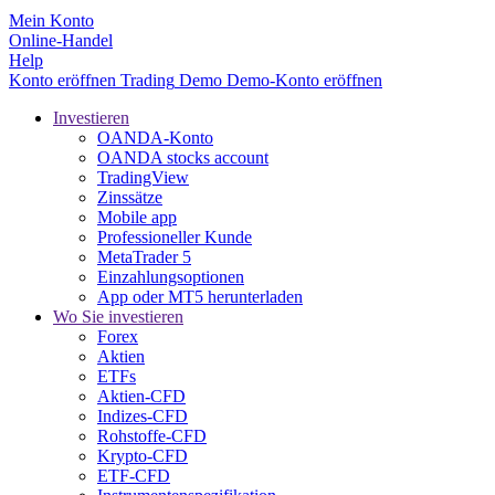
Mein Konto
Online-Handel
Help
Konto eröffnen
Trading
Demo
Demo-Konto eröffnen
Investieren
OANDA-Konto
OANDA stocks account
TradingView
Zinssätze
Mobile app
Professioneller Kunde
MetaTrader 5
Einzahlungsoptionen
App oder MT5 herunterladen
Wo Sie investieren
Forex
Aktien
ETFs
Aktien-CFD
Indizes-CFD
Rohstoffe-CFD
Krypto-CFD
ETF-CFD