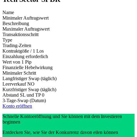
Name
Minimaler Auftragswert
Beschreibung
Maximaler Auftragswert
Transaktionsschritt
Type
Trading-Zeiten
Kontraktgöße / 1 Los
Einzahlung erforderlich
Wert von 1 Pip
Finanzielle Hebelwirkung
Minimaler Schritt
Langfristiger Swap (täglich)
Leerverkauf
NO
Kurzfristiger Swap (täglich)
Abstand SL und TP
0
3-Tage-Swap (Datum)
Konto eröffnen
Schnelle Kontoeröffnung und Sie können mit dem Investieren
beginnen
Entdecken Sie, wie Sie der Konkurrenz davon eilen können