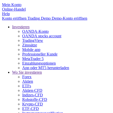
Mein Konto
Online-Handel
Help
Konto eröffnen
Trading
Demo
Demo-Konto eröffnen
Investieren
OANDA-Konto
OANDA stocks account
TradingView
Zinssätze
Mobile app
Professioneller Kunde
MetaTrader 5
Einzahlungsoptionen
App oder MT5 herunterladen
Wo Sie investieren
Forex
Aktien
ETFs
Aktien-CFD
Indizes-CFD
Rohstoffe-CFD
Krypto-CFD
ETF-CFD