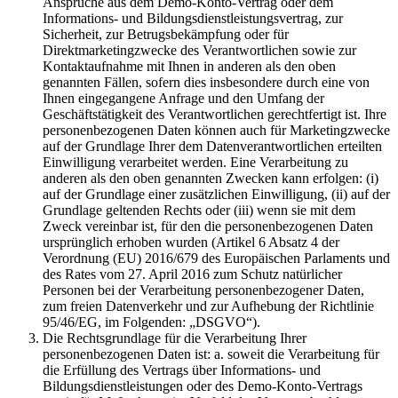
Ansprüche aus dem Demo-Konto-Vertrag oder dem
Informations- und Bildungsdienstleistungsvertrag, zur
Sicherheit, zur Betrugsbekämpfung oder für
Direktmarketingzwecke des Verantwortlichen sowie zur
Kontaktaufnahme mit Ihnen in anderen als den oben
genannten Fällen, sofern dies insbesondere durch eine von
Ihnen eingegangene Anfrage und den Umfang der
Geschäftstätigkeit des Verantwortlichen gerechtfertigt ist. Ihre
personenbezogenen Daten können auch für Marketingzwecke
auf der Grundlage Ihrer dem Datenverantwortlichen erteilten
Einwilligung verarbeitet werden. Eine Verarbeitung zu
anderen als den oben genannten Zwecken kann erfolgen: (i)
auf der Grundlage einer zusätzlichen Einwilligung, (ii) auf der
Grundlage geltenden Rechts oder (iii) wenn sie mit dem
Zweck vereinbar ist, für den die personenbezogenen Daten
ursprünglich erhoben wurden (Artikel 6 Absatz 4 der
Verordnung (EU) 2016/679 des Europäischen Parlaments und
des Rates vom 27. April 2016 zum Schutz natürlicher
Personen bei der Verarbeitung personenbezogener Daten,
zum freien Datenverkehr und zur Aufhebung der Richtlinie
95/46/EG, im Folgenden: „DSGVO“).
Die Rechtsgrundlage für die Verarbeitung Ihrer
personenbezogenen Daten ist: a. soweit die Verarbeitung für
die Erfüllung des Vertrags über Informations- und
Bildungsdienstleistungen oder des Demo-Konto-Vertrags