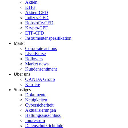
Aktien
ETFs
Aktien-CFD
Indizes-CFD
Rohstoffe-CFD
Krypto-CFD
ETF-CFD
Instrumentenspezifikation
Markt
Corporate actions
Live-Kurse
Rollovers
Market news
Kundensentiment
Über uns
OANDA Group
Karriere
Sonstiges
Dokumente
Neuigkeiten
Cybersicherheit
Aktualisierungen
Haftungsausschluss
Impressum
Datenschutzrichtlinie