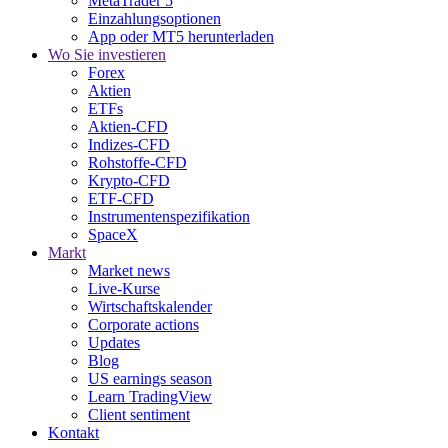
MetaTrader 5
Einzahlungsoptionen
App oder MT5 herunterladen
Wo Sie investieren
Forex
Aktien
ETFs
Aktien-CFD
Indizes-CFD
Rohstoffe-CFD
Krypto-CFD
ETF-CFD
Instrumentenspezifikation
SpaceX
Markt
Market news
Live-Kurse
Wirtschaftskalender
Corporate actions
Updates
Blog
US earnings season
Learn TradingView
Client sentiment
Kontakt