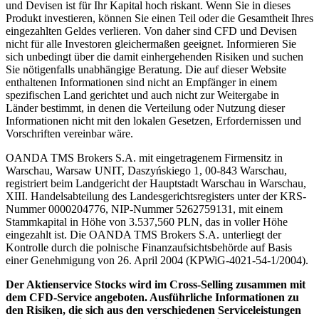
und Devisen ist für Ihr Kapital hoch riskant. Wenn Sie in dieses
Produkt investieren, können Sie einen Teil oder die Gesamtheit Ihres
eingezahlten Geldes verlieren. Von daher sind CFD und Devisen
nicht für alle Investoren gleichermaßen geeignet. Informieren Sie
sich unbedingt über die damit einhergehenden Risiken und suchen
Sie nötigenfalls unabhängige Beratung. Die auf dieser Website
enthaltenen Informationen sind nicht an Empfänger in einem
spezifischen Land gerichtet und auch nicht zur Weitergabe in
Länder bestimmt, in denen die Verteilung oder Nutzung dieser
Informationen nicht mit den lokalen Gesetzen, Erfordernissen und
Vorschriften vereinbar wäre.
OANDA TMS Brokers S.A. mit eingetragenem Firmensitz in
Warschau, Warsaw UNIT, Daszyńskiego 1, 00-843 Warschau,
registriert beim Landgericht der Hauptstadt Warschau in Warschau,
XIII. Handelsabteilung des Landesgerichtsregisters unter der KRS-
Nummer 0000204776, NIP-Nummer 5262759131, mit einem
Stammkapital in Höhe von 3.537,560 PLN, das in voller Höhe
eingezahlt ist. Die OANDA TMS Brokers S.A. unterliegt der
Kontrolle durch die polnische Finanzaufsichtsbehörde auf Basis
einer Genehmigung von 26. April 2004 (KPWiG-4021-54-1/2004).
Der Aktienservice Stocks wird im Cross-Selling zusammen mit
dem CFD-Service angeboten. Ausführliche Informationen zu
den Risiken, die sich aus den verschiedenen Serviceleistungen