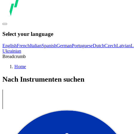
Select your language
English
French
Italian
Spanish
German
Portuguese
Dutch
Czech
Latvian
L
Ukrainian
Breadcrumb
Home
Nach Instrumenten suchen