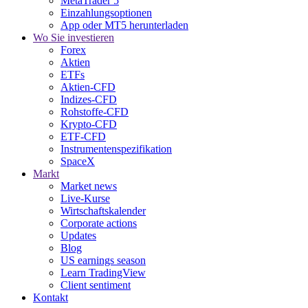
MetaTrader 5
Einzahlungsoptionen
App oder MT5 herunterladen
Wo Sie investieren
Forex
Aktien
ETFs
Aktien-CFD
Indizes-CFD
Rohstoffe-CFD
Krypto-CFD
ETF-CFD
Instrumentenspezifikation
SpaceX
Markt
Market news
Live-Kurse
Wirtschaftskalender
Corporate actions
Updates
Blog
US earnings season
Learn TradingView
Client sentiment
Kontakt