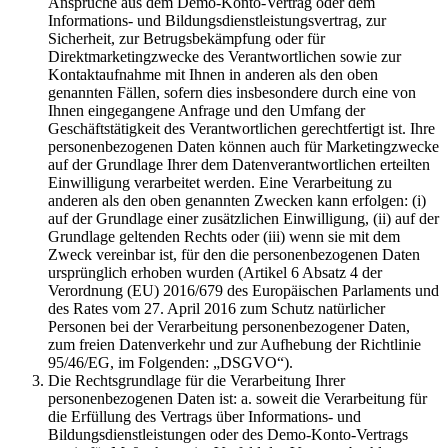
Ansprüche aus dem Demo-Konto-Vertrag oder dem
Informations- und Bildungsdienstleistungsvertrag, zur
Sicherheit, zur Betrugsbekämpfung oder für
Direktmarketingzwecke des Verantwortlichen sowie zur
Kontaktaufnahme mit Ihnen in anderen als den oben
genannten Fällen, sofern dies insbesondere durch eine von
Ihnen eingegangene Anfrage und den Umfang der
Geschäftstätigkeit des Verantwortlichen gerechtfertigt ist. Ihre
personenbezogenen Daten können auch für Marketingzwecke
auf der Grundlage Ihrer dem Datenverantwortlichen erteilten
Einwilligung verarbeitet werden. Eine Verarbeitung zu
anderen als den oben genannten Zwecken kann erfolgen: (i)
auf der Grundlage einer zusätzlichen Einwilligung, (ii) auf der
Grundlage geltenden Rechts oder (iii) wenn sie mit dem
Zweck vereinbar ist, für den die personenbezogenen Daten
ursprünglich erhoben wurden (Artikel 6 Absatz 4 der
Verordnung (EU) 2016/679 des Europäischen Parlaments und
des Rates vom 27. April 2016 zum Schutz natürlicher
Personen bei der Verarbeitung personenbezogener Daten,
zum freien Datenverkehr und zur Aufhebung der Richtlinie
95/46/EG, im Folgenden: „DSGVO“).
Die Rechtsgrundlage für die Verarbeitung Ihrer
personenbezogenen Daten ist: a. soweit die Verarbeitung für
die Erfüllung des Vertrags über Informations- und
Bildungsdienstleistungen oder des Demo-Konto-Vertrags