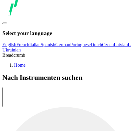
Select your language
English
French
Italian
Spanish
German
Portuguese
Dutch
Czech
Latvian
L
Ukrainian
Breadcrumb
Home
Nach Instrumenten suchen