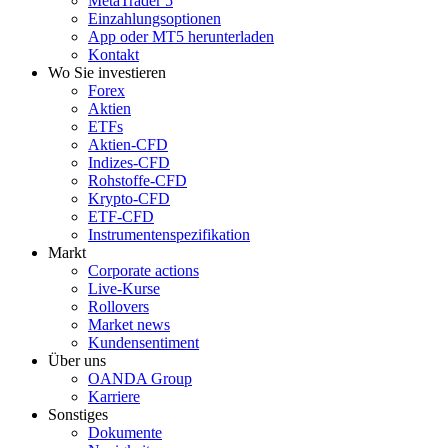
MetaTrader 5
Einzahlungsoptionen
App oder MT5 herunterladen
Kontakt
Wo Sie investieren
Forex
Aktien
ETFs
Aktien-CFD
Indizes-CFD
Rohstoffe-CFD
Krypto-CFD
ETF-CFD
Instrumentenspezifikation
Markt
Corporate actions
Live-Kurse
Rollovers
Market news
Kundensentiment
Über uns
OANDA Group
Karriere
Sonstiges
Dokumente