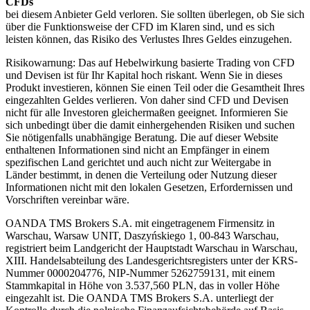
CFDs
bei diesem Anbieter Geld verloren. Sie sollten überlegen, ob Sie sich
über die Funktionsweise der CFD im Klaren sind, und es sich
leisten können, das Risiko des Verlustes Ihres Geldes einzugehen.
Risikowarnung: Das auf Hebelwirkung basierte Trading von CFD
und Devisen ist für Ihr Kapital hoch riskant. Wenn Sie in dieses
Produkt investieren, können Sie einen Teil oder die Gesamtheit Ihres
eingezahlten Geldes verlieren. Von daher sind CFD und Devisen
nicht für alle Investoren gleichermaßen geeignet. Informieren Sie
sich unbedingt über die damit einhergehenden Risiken und suchen
Sie nötigenfalls unabhängige Beratung. Die auf dieser Website
enthaltenen Informationen sind nicht an Empfänger in einem
spezifischen Land gerichtet und auch nicht zur Weitergabe in
Länder bestimmt, in denen die Verteilung oder Nutzung dieser
Informationen nicht mit den lokalen Gesetzen, Erfordernissen und
Vorschriften vereinbar wäre.
OANDA TMS Brokers S.A. mit eingetragenem Firmensitz in
Warschau, Warsaw UNIT, Daszyńskiego 1, 00-843 Warschau,
registriert beim Landgericht der Hauptstadt Warschau in Warschau,
XIII. Handelsabteilung des Landesgerichtsregisters unter der KRS-
Nummer 0000204776, NIP-Nummer 5262759131, mit einem
Stammkapital in Höhe von 3.537,560 PLN, das in voller Höhe
eingezahlt ist. Die OANDA TMS Brokers S.A. unterliegt der