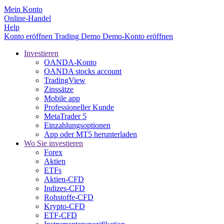
Mein Konto
Online-Handel
Help
Konto eröffnen
Trading
Demo
Demo-Konto eröffnen
Investieren
OANDA-Konto
OANDA stocks account
TradingView
Zinssätze
Mobile app
Professioneller Kunde
MetaTrader 5
Einzahlungsoptionen
App oder MT5 herunterladen
Wo Sie investieren
Forex
Aktien
ETFs
Aktien-CFD
Indizes-CFD
Rohstoffe-CFD
Krypto-CFD
ETF-CFD