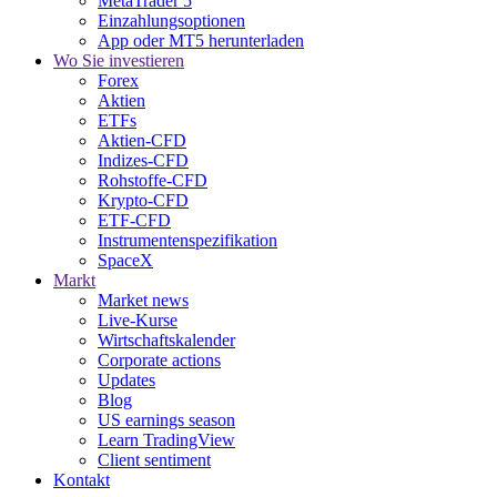
MetaTrader 5
Einzahlungsoptionen
App oder MT5 herunterladen
Wo Sie investieren
Forex
Aktien
ETFs
Aktien-CFD
Indizes-CFD
Rohstoffe-CFD
Krypto-CFD
ETF-CFD
Instrumentenspezifikation
SpaceX
Markt
Market news
Live-Kurse
Wirtschaftskalender
Corporate actions
Updates
Blog
US earnings season
Learn TradingView
Client sentiment
Kontakt