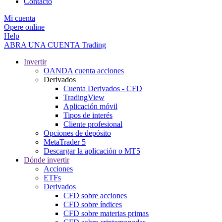
Contacto
Mi cuenta
Opere online
Help
ABRA UNA CUENTA
Trading
Invertir
OANDA cuenta acciones
Derivados
Cuenta Derivados - CFD
TradingView
Aplicación móvil
Tipos de interés
Cliente profesional
Opciones de depósito
MetaTrader 5
Descargar la aplicación o MT5
Dónde invertir
Acciones
ETFs
Derivados
CFD sobre acciones
CFD sobre índices
CFD sobre materias primas