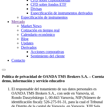
CFD sobre criptomonedas
CFD sobre fondos ETF
Divisas
Especificación de instrumentos derivados
Especificación de instrumentos
Mercado
Market News
Cotización en tiempo real
Calendario económico
Blog
Updates
Derivados
Acciones corporativas
Sentimiento del cliente
Contacto
Política de privacidad de OANDA TMS Brokers S.A. – Cuenta
demo, información y servicio educativo
El responsable del tratamiento de sus datos personales es
OANDA TMS Brokers S.A., con sede en Varsovia, ul.
Rondo Daszyńskiego 1, 00-843 Varsovia, NIP (Número de
identificación fiscal): 526-275-91-31, para la cual el Tribunal
de Distrito de la capital de Varsovia, en Varsovia, XIII Sala