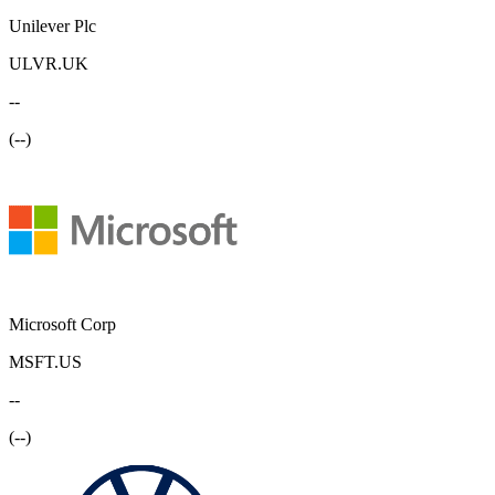
Unilever Plc
ULVR.UK
--
(
--
)
Microsoft Corp
MSFT.US
--
(
--
)