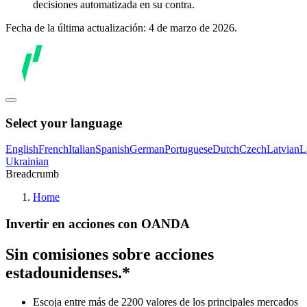
decisiones automatizada en su contra.
Fecha de la última actualización: 4 de marzo de 2026.
Select your language
English
French
Italian
Spanish
German
Portuguese
Dutch
Czech
Latvian
L
Ukrainian
Breadcrumb
Home
Invertir en acciones con OANDA
Sin comisiones sobre acciones
estadounidenses.*
Escoja entre más de 2200 valores de los principales mercados