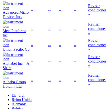
Revisar
--
--
--
--
condiciones
Advanced Micro
»
Devices Inc.
Revisar
--
--
--
--
condiciones
Meta Platforms
»
Inc
Revisar
--
--
--
--
condiciones
Union Pacific Cp
»
Revisar
--
--
--
--
condiciones
Alphabet Inc. - A
»
Share
Revisar
--
--
--
--
condiciones
Alibaba Group
»
Holding Ltd
EE. UU.
Reino Unido
Alemania
Bélgica