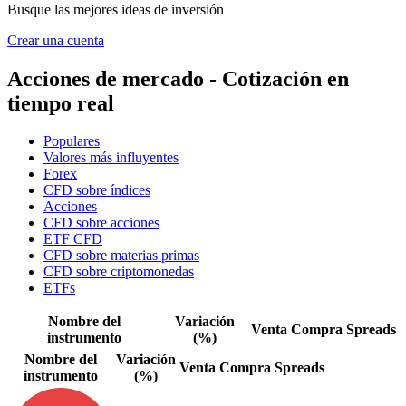
Busque las mejores ideas de inversión
Crear una cuenta
Acciones de mercado - Cotización en
tiempo real
Populares
Valores más influyentes
Forex
CFD sobre índices
Acciones
CFD sobre acciones
ETF CFD
CFD sobre materias primas
CFD sobre criptomonedas
ETFs
Nombre del
Variación
Venta
Compra
Spreads
instrumento
(%)
Nombre del
Variación
Venta
Compra
Spreads
instrumento
(%)