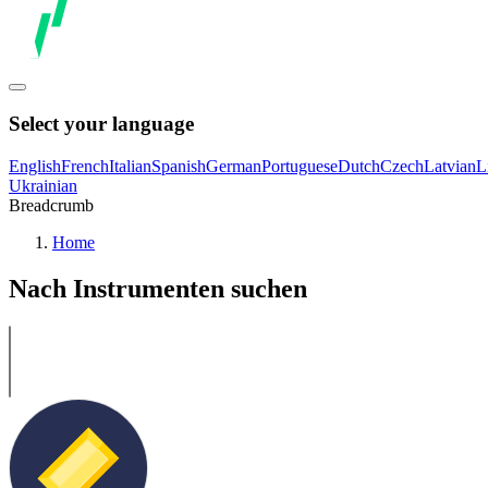
Select your language
English
French
Italian
Spanish
German
Portuguese
Dutch
Czech
Latvian
L
Ukrainian
Breadcrumb
Home
Nach Instrumenten suchen