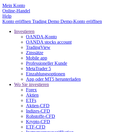
Mein Konto
Online-Handel
Help
Konto eröffnen
Trading
Demo
Demo-Konto eröffnen
Investieren
OANDA-Konto
OANDA stocks account
TradingView
Zinssätze
Mobile app
Professioneller Kunde
MetaTrader 5
Einzahlungsoptionen
App oder MT5 herunterladen
Wo Sie investieren
Forex
Aktien
ETFs
Aktien-CFD
Indizes-CFD
Rohstoffe-CFD
Krypto-CFD
ETF-CFD