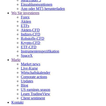
MetaTrader 5
Einzahlungsoptionen
App oder MT5 herunterladen
Wo Sie investieren
Forex
Aktien
ETFs
Aktien-CFD
Indizes-CFD
Rohstoffe-CFD
Krypto-CFD
ETF-CFD
Instrumentenspezifikation
SpaceX
Markt
Market news
Live-Kurse
Wirtschaftskalender
Corporate actions
Updates
Blog
US earnings season
Learn TradingView
Client sentiment
Kontakt