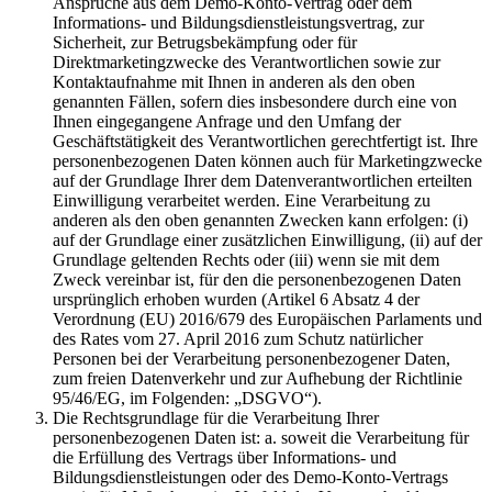
Ansprüche aus dem Demo-Konto-Vertrag oder dem
Informations- und Bildungsdienstleistungsvertrag, zur
Sicherheit, zur Betrugsbekämpfung oder für
Direktmarketingzwecke des Verantwortlichen sowie zur
Kontaktaufnahme mit Ihnen in anderen als den oben
genannten Fällen, sofern dies insbesondere durch eine von
Ihnen eingegangene Anfrage und den Umfang der
Geschäftstätigkeit des Verantwortlichen gerechtfertigt ist. Ihre
personenbezogenen Daten können auch für Marketingzwecke
auf der Grundlage Ihrer dem Datenverantwortlichen erteilten
Einwilligung verarbeitet werden. Eine Verarbeitung zu
anderen als den oben genannten Zwecken kann erfolgen: (i)
auf der Grundlage einer zusätzlichen Einwilligung, (ii) auf der
Grundlage geltenden Rechts oder (iii) wenn sie mit dem
Zweck vereinbar ist, für den die personenbezogenen Daten
ursprünglich erhoben wurden (Artikel 6 Absatz 4 der
Verordnung (EU) 2016/679 des Europäischen Parlaments und
des Rates vom 27. April 2016 zum Schutz natürlicher
Personen bei der Verarbeitung personenbezogener Daten,
zum freien Datenverkehr und zur Aufhebung der Richtlinie
95/46/EG, im Folgenden: „DSGVO“).
Die Rechtsgrundlage für die Verarbeitung Ihrer
personenbezogenen Daten ist: a. soweit die Verarbeitung für
die Erfüllung des Vertrags über Informations- und
Bildungsdienstleistungen oder des Demo-Konto-Vertrags