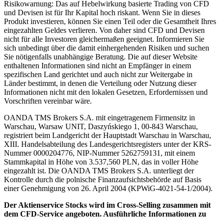
Risikowarnung: Das auf Hebelwirkung basierte Trading von CFD
und Devisen ist für Ihr Kapital hoch riskant. Wenn Sie in dieses
Produkt investieren, können Sie einen Teil oder die Gesamtheit Ihres
eingezahlten Geldes verlieren. Von daher sind CFD und Devisen
nicht für alle Investoren gleichermaßen geeignet. Informieren Sie
sich unbedingt über die damit einhergehenden Risiken und suchen
Sie nötigenfalls unabhängige Beratung. Die auf dieser Website
enthaltenen Informationen sind nicht an Empfänger in einem
spezifischen Land gerichtet und auch nicht zur Weitergabe in
Länder bestimmt, in denen die Verteilung oder Nutzung dieser
Informationen nicht mit den lokalen Gesetzen, Erfordernissen und
Vorschriften vereinbar wäre.
OANDA TMS Brokers S.A. mit eingetragenem Firmensitz in
Warschau, Warsaw UNIT, Daszyńskiego 1, 00-843 Warschau,
registriert beim Landgericht der Hauptstadt Warschau in Warschau,
XIII. Handelsabteilung des Landesgerichtsregisters unter der KRS-
Nummer 0000204776, NIP-Nummer 5262759131, mit einem
Stammkapital in Höhe von 3.537,560 PLN, das in voller Höhe
eingezahlt ist. Die OANDA TMS Brokers S.A. unterliegt der
Kontrolle durch die polnische Finanzaufsichtsbehörde auf Basis
einer Genehmigung von 26. April 2004 (KPWiG-4021-54-1/2004).
Der Aktienservice Stocks wird im Cross-Selling zusammen mit
dem CFD-Service angeboten. Ausführliche Informationen zu