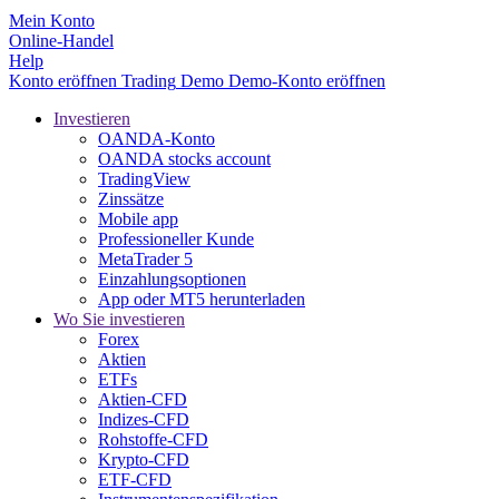
Mein Konto
Online-Handel
Help
Konto eröffnen
Trading
Demo
Demo-Konto eröffnen
Investieren
OANDA-Konto
OANDA stocks account
TradingView
Zinssätze
Mobile app
Professioneller Kunde
MetaTrader 5
Einzahlungsoptionen
App oder MT5 herunterladen
Wo Sie investieren
Forex
Aktien
ETFs
Aktien-CFD
Indizes-CFD
Rohstoffe-CFD
Krypto-CFD
ETF-CFD