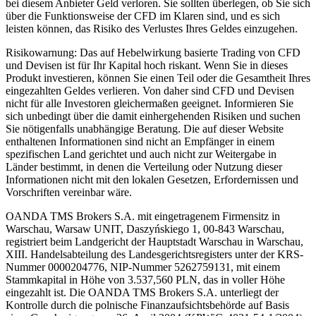
bei diesem Anbieter Geld verloren. Sie sollten überlegen, ob Sie sich
über die Funktionsweise der CFD im Klaren sind, und es sich
leisten können, das Risiko des Verlustes Ihres Geldes einzugehen.
Risikowarnung: Das auf Hebelwirkung basierte Trading von CFD
und Devisen ist für Ihr Kapital hoch riskant. Wenn Sie in dieses
Produkt investieren, können Sie einen Teil oder die Gesamtheit Ihres
eingezahlten Geldes verlieren. Von daher sind CFD und Devisen
nicht für alle Investoren gleichermaßen geeignet. Informieren Sie
sich unbedingt über die damit einhergehenden Risiken und suchen
Sie nötigenfalls unabhängige Beratung. Die auf dieser Website
enthaltenen Informationen sind nicht an Empfänger in einem
spezifischen Land gerichtet und auch nicht zur Weitergabe in
Länder bestimmt, in denen die Verteilung oder Nutzung dieser
Informationen nicht mit den lokalen Gesetzen, Erfordernissen und
Vorschriften vereinbar wäre.
OANDA TMS Brokers S.A. mit eingetragenem Firmensitz in
Warschau, Warsaw UNIT, Daszyńskiego 1, 00-843 Warschau,
registriert beim Landgericht der Hauptstadt Warschau in Warschau,
XIII. Handelsabteilung des Landesgerichtsregisters unter der KRS-
Nummer 0000204776, NIP-Nummer 5262759131, mit einem
Stammkapital in Höhe von 3.537,560 PLN, das in voller Höhe
eingezahlt ist. Die OANDA TMS Brokers S.A. unterliegt der
Kontrolle durch die polnische Finanzaufsichtsbehörde auf Basis