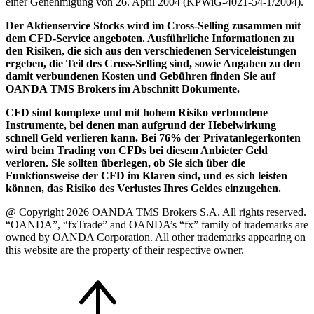
einer Genehmigung von 26. April 2004 (KPWiG-4021-54-1/2004).
Der Aktienservice Stocks wird im Cross-Selling zusammen mit
dem CFD-Service angeboten. Ausführliche Informationen zu
den Risiken, die sich aus den verschiedenen Serviceleistungen
ergeben, die Teil des Cross-Selling sind, sowie Angaben zu den
damit verbundenen Kosten und Gebühren finden Sie auf
OANDA TMS Brokers im Abschnitt Dokumente.
CFD sind komplexe und mit hohem Risiko verbundene
Instrumente, bei denen man aufgrund der Hebelwirkung
schnell Geld verlieren kann. Bei 76% der Privatanlegerkonten
wird beim Trading von CFDs bei diesem Anbieter Geld
verloren. Sie sollten überlegen, ob Sie sich über die
Funktionsweise der CFD im Klaren sind, und es sich leisten
können, das Risiko des Verlustes Ihres Geldes einzugehen.
@ Copyright 2026 OANDA TMS Brokers S.A. All rights reserved.
“OANDA”, “fxTrade” and OANDA’s “fx” family of trademarks are
owned by OANDA Corporation. All other trademarks appearing on
this website are the property of their respective owner.