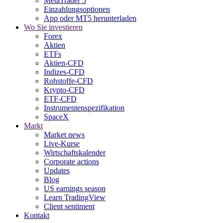
MetaTrader 5
Einzahlungsoptionen
App oder MT5 herunterladen
Wo Sie investieren
Forex
Aktien
ETFs
Aktien-CFD
Indizes-CFD
Rohstoffe-CFD
Krypto-CFD
ETF-CFD
Instrumentenspezifikation
SpaceX
Markt
Market news
Live-Kurse
Wirtschaftskalender
Corporate actions
Updates
Blog
US earnings season
Learn TradingView
Client sentiment
Kontakt