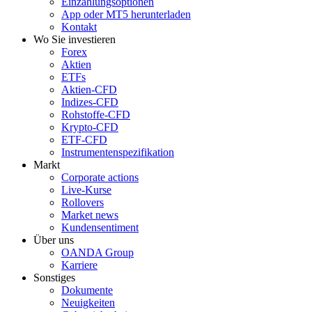
Einzahlungsoptionen
App oder MT5 herunterladen
Kontakt
Wo Sie investieren
Forex
Aktien
ETFs
Aktien-CFD
Indizes-CFD
Rohstoffe-CFD
Krypto-CFD
ETF-CFD
Instrumentenspezifikation
Markt
Corporate actions
Live-Kurse
Rollovers
Market news
Kundensentiment
Über uns
OANDA Group
Karriere
Sonstiges
Dokumente
Neuigkeiten