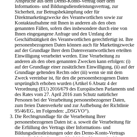
Ansprüche aus dem Demo-Konto-Vertrag oder dem
Informations- und Bildungsdienstleistungsvertrag, zur
Sicherheit, zur Betrugsbekämpfung oder für
Direktmarketingzwecke des Verantwortlichen sowie zur
Kontaktaufnahme mit Ihnen in anderen als den oben
genannten Fällen, sofern dies insbesondere durch eine von
Ihnen eingegangene Anfrage und den Umfang der
Geschäftstätigkeit des Verantwortlichen gerechtfertigt ist. Ihre
personenbezogenen Daten können auch für Marketingzwecke
auf der Grundlage Ihrer dem Datenverantwortlichen erteilten
Einwilligung verarbeitet werden. Eine Verarbeitung zu
anderen als den oben genannten Zwecken kann erfolgen: (i)
auf der Grundlage einer zusätzlichen Einwilligung, (ii) auf der
Grundlage geltenden Rechts oder (iii) wenn sie mit dem
Zweck vereinbar ist, für den die personenbezogenen Daten
ursprünglich erhoben wurden (Artikel 6 Absatz 4 der
Verordnung (EU) 2016/679 des Europäischen Parlaments und
des Rates vom 27. April 2016 zum Schutz natürlicher
Personen bei der Verarbeitung personenbezogener Daten,
zum freien Datenverkehr und zur Aufhebung der Richtlinie
95/46/EG, im Folgenden: „DSGVO“).
Die Rechtsgrundlage für die Verarbeitung Ihrer
personenbezogenen Daten ist: a. soweit die Verarbeitung für
die Erfüllung des Vertrags über Informations- und
Bildungsdienstleistungen oder des Demo-Konto-Vertrags