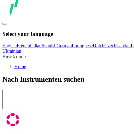
Select your language
English
French
Italian
Spanish
German
Portuguese
Dutch
Czech
Latvian
L
Ukrainian
Breadcrumb
Home
Nach Instrumenten suchen