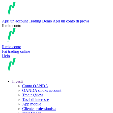
Apri un account
Trading
Demo
Apri un conto di prova
Il mio conto
Il mio conto
Fai trading online
Help
Investi
Conto OANDA
OANDA stocks account
TradingView
Tassi di interesse
App mobile
Cliente professionista