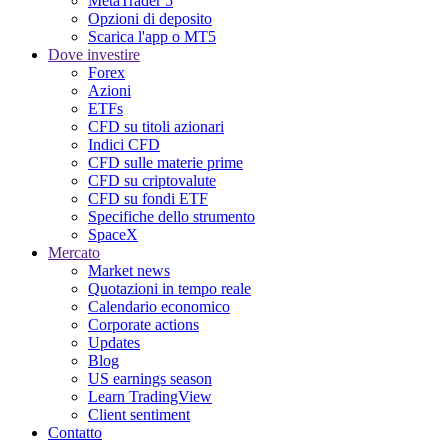
MetaTrader 5
Opzioni di deposito
Scarica l'app o MT5
Dove investire
Forex
Azioni
ETFs
CFD su titoli azionari
Indici CFD
CFD sulle materie prime
CFD su criptovalute
CFD su fondi ETF
Specifiche dello strumento
SpaceX
Mercato
Market news
Quotazioni in tempo reale
Calendario economico
Corporate actions
Updates
Blog
US earnings season
Learn TradingView
Client sentiment
Contatto