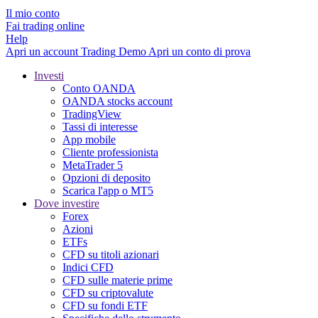
Il mio conto
Fai trading online
Help
Apri un account
Trading
Demo
Apri un conto di prova
Investi
Conto OANDA
OANDA stocks account
TradingView
Tassi di interesse
App mobile
Cliente professionista
MetaTrader 5
Opzioni di deposito
Scarica l'app o MT5
Dove investire
Forex
Azioni
ETFs
CFD su titoli azionari
Indici CFD
CFD sulle materie prime
CFD su criptovalute
CFD su fondi ETF