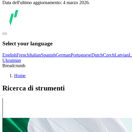
Data dell'ultimo aggiornamento: 4 marzo 2026.
Select your language
English
French
Italian
Spanish
German
Portuguese
Dutch
Czech
Latvian
L
Ukrainian
Breadcrumb
Home
Ricerca di strumenti