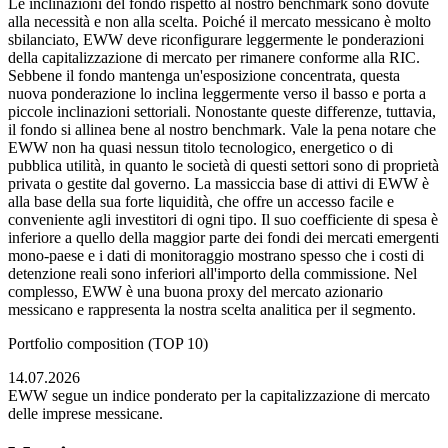
Le inclinazioni del fondo rispetto al nostro benchmark sono dovute
alla necessità e non alla scelta. Poiché il mercato messicano è molto
sbilanciato, EWW deve riconfigurare leggermente le ponderazioni
della capitalizzazione di mercato per rimanere conforme alla RIC.
Sebbene il fondo mantenga un'esposizione concentrata, questa
nuova ponderazione lo inclina leggermente verso il basso e porta a
piccole inclinazioni settoriali. Nonostante queste differenze, tuttavia,
il fondo si allinea bene al nostro benchmark. Vale la pena notare che
EWW non ha quasi nessun titolo tecnologico, energetico o di
pubblica utilità, in quanto le società di questi settori sono di proprietà
privata o gestite dal governo. La massiccia base di attivi di EWW è
alla base della sua forte liquidità, che offre un accesso facile e
conveniente agli investitori di ogni tipo. Il suo coefficiente di spesa è
inferiore a quello della maggior parte dei fondi dei mercati emergenti
mono-paese e i dati di monitoraggio mostrano spesso che i costi di
detenzione reali sono inferiori all'importo della commissione. Nel
complesso, EWW è una buona proxy del mercato azionario
messicano e rappresenta la nostra scelta analitica per il segmento.
Portfolio composition (TOP 10)
14.07.2026
EWW segue un indice ponderato per la capitalizzazione di mercato
delle imprese messicane.