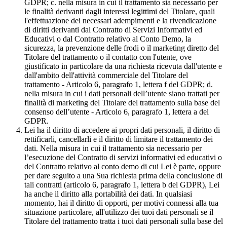
GDPR; c. nella misura in cui il trattamento sia necessario per
le finalità derivanti dagli interessi legittimi del Titolare, quali
l'effettuazione dei necessari adempimenti e la rivendicazione
di diritti derivanti dal Contratto di Servizi Informativi ed
Educativi o dal Contratto relativo al Conto Demo, la
sicurezza, la prevenzione delle frodi o il marketing diretto del
Titolare del trattamento o il contatto con l'utente, ove
giustificato in particolare da una richiesta ricevuta dall'utente e
dall'ambito dell'attività commerciale del Titolare del
trattamento - Articolo 6, paragrafo 1, lettera f del GDPR; d.
nella misura in cui i dati personali dell’utente siano trattati per
finalità di marketing del Titolare del trattamento sulla base del
consenso dell’utente - Articolo 6, paragrafo 1, lettera a del
GDPR.
Lei ha il diritto di accedere ai propri dati personali, il diritto di
rettificarli, cancellarli e il diritto di limitare il trattamento dei
dati. Nella misura in cui il trattamento sia necessario per
l’esecuzione del Contratto di servizi informativi ed educativi o
del Contratto relativo al conto demo di cui Lei è parte, oppure
per dare seguito a una Sua richiesta prima della conclusione di
tali contratti (articolo 6, paragrafo 1, lettera b del GDPR), Lei
ha anche il diritto alla portabilità dei dati. In qualsiasi
momento, hai il diritto di opporti, per motivi connessi alla tua
situazione particolare, all'utilizzo dei tuoi dati personali se il
Titolare del trattamento tratta i tuoi dati personali sulla base del