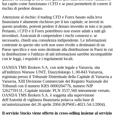
hai capito come funzionano i CFD e se puoi permetterti di correre il
rischio di perdere denaro.
Attenzione al rischio: il trading CFD e Forex basato sulla leva
finanziaria è altamente rischioso per il tuo capitale; se investi in
questo prodotto, potresti perdere il denaro investito in toto o in parte.
Pertanto, i CFD e il Forex potrebbero non essere adatti a tutti gli
investitori. Assicurati di comprendere i rischi connessi e, se
necessario, chiedi una consulenza indipendente. Le informazioni
contenute in questo sito web non sono rivolte a destinatari di un
Paese specifico e non sono destinate alla distribuzione in Paesi in cui
la distribuzione o l'utilizzo di tali informazioni sarebbe incompatibile
con le leggi, i requisiti e i regolamenti locali.
OANDA TMS Brokers S.A. con sede legale a Varsavia, sita
all'indirizzo Warsaw UNIT, Daszyńskiego 1, 00-843 Varsavia,
registrata presso il Tribunale Distrettuale della Capitale di Varsavia a
Varsavia, XIII Divisione Commerciale del Registro Nazionale dei
Tribunali con il numero KRS 0000204776, numero NIP
5262759131, Capitale iniziale: PLN 3537,560 interamente versato.
OANDA TMS Brokers S.A. è soggetta alla supervisione
dell'Autorità di vigilanza finanziaria polacca sulla base di
un'autorizzazione del 26 aprile 2004 (KPWiG-4021-54-1/2004).
Il servizio Stocks viene offerto in cross-selling insieme al servizio