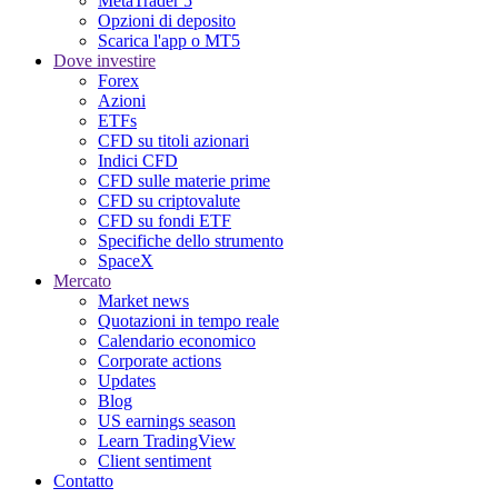
MetaTrader 5
Opzioni di deposito
Scarica l'app o MT5
Dove investire
Forex
Azioni
ETFs
CFD su titoli azionari
Indici CFD
CFD sulle materie prime
CFD su criptovalute
CFD su fondi ETF
Specifiche dello strumento
SpaceX
Mercato
Market news
Quotazioni in tempo reale
Calendario economico
Corporate actions
Updates
Blog
US earnings season
Learn TradingView
Client sentiment
Contatto