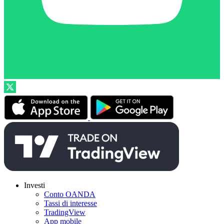
Investi
Conto OANDA
Tassi di interesse
TradingView
App mobile