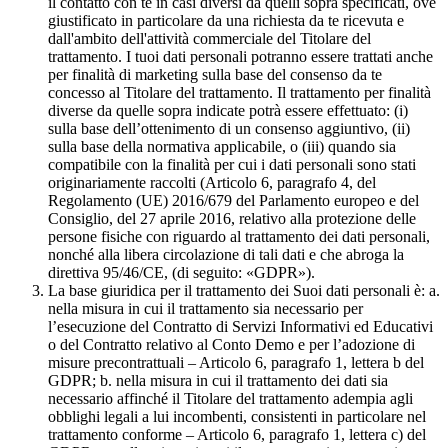
il contatto con te in casi diversi da quelli sopra specificati, ove
giustificato in particolare da una richiesta da te ricevuta e
dall'ambito dell'attività commerciale del Titolare del
trattamento. I tuoi dati personali potranno essere trattati anche
per finalità di marketing sulla base del consenso da te
concesso al Titolare del trattamento. Il trattamento per finalità
diverse da quelle sopra indicate potrà essere effettuato: (i)
sulla base dell’ottenimento di un consenso aggiuntivo, (ii)
sulla base della normativa applicabile, o (iii) quando sia
compatibile con la finalità per cui i dati personali sono stati
originariamente raccolti (Articolo 6, paragrafo 4, del
Regolamento (UE) 2016/679 del Parlamento europeo e del
Consiglio, del 27 aprile 2016, relativo alla protezione delle
persone fisiche con riguardo al trattamento dei dati personali,
nonché alla libera circolazione di tali dati e che abroga la
direttiva 95/46/CE, (di seguito: «GDPR»).
La base giuridica per il trattamento dei Suoi dati personali è: a.
nella misura in cui il trattamento sia necessario per
l’esecuzione del Contratto di Servizi Informativi ed Educativi
o del Contratto relativo al Conto Demo e per l’adozione di
misure precontrattuali – Articolo 6, paragrafo 1, lettera b del
GDPR; b. nella misura in cui il trattamento dei dati sia
necessario affinché il Titolare del trattamento adempia agli
obblighi legali a lui incombenti, consistenti in particolare nel
trattamento conforme – Articolo 6, paragrafo 1, lettera c) del