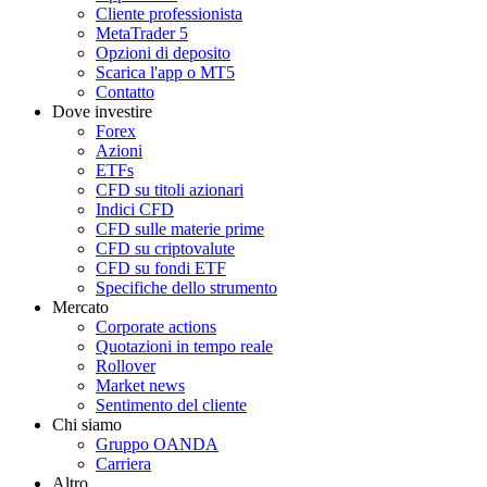
Cliente professionista
MetaTrader 5
Opzioni di deposito
Scarica l'app o MT5
Contatto
Dove investire
Forex
Azioni
ETFs
CFD su titoli azionari
Indici CFD
CFD sulle materie prime
CFD su criptovalute
CFD su fondi ETF
Specifiche dello strumento
Mercato
Corporate actions
Quotazioni in tempo reale
Rollover
Market news
Sentimento del cliente
Chi siamo
Gruppo OANDA
Carriera
Altro