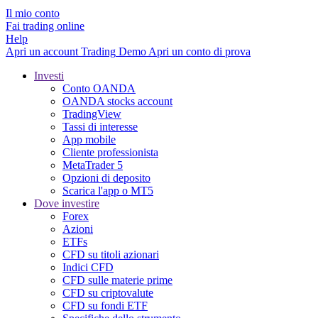
Il mio conto
Fai trading online
Help
Apri un account
Trading
Demo
Apri un conto di prova
Investi
Conto OANDA
OANDA stocks account
TradingView
Tassi di interesse
App mobile
Cliente professionista
MetaTrader 5
Opzioni di deposito
Scarica l'app o MT5
Dove investire
Forex
Azioni
ETFs
CFD su titoli azionari
Indici CFD
CFD sulle materie prime
CFD su criptovalute
CFD su fondi ETF