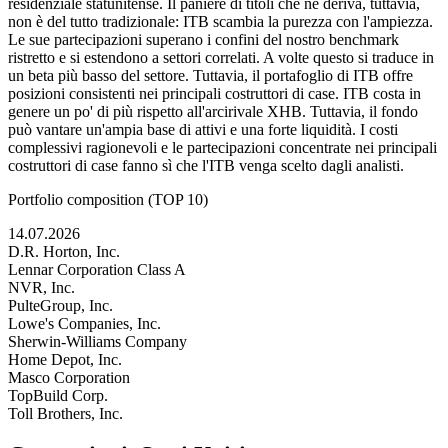
residenziale statunitense. Il paniere di titoli che ne deriva, tuttavia,
non è del tutto tradizionale: ITB scambia la purezza con l'ampiezza.
Le sue partecipazioni superano i confini del nostro benchmark
ristretto e si estendono a settori correlati. A volte questo si traduce in
un beta più basso del settore. Tuttavia, il portafoglio di ITB offre
posizioni consistenti nei principali costruttori di case. ITB costa in
genere un po' di più rispetto all'arcirivale XHB. Tuttavia, il fondo
può vantare un'ampia base di attivi e una forte liquidità. I costi
complessivi ragionevoli e le partecipazioni concentrate nei principali
costruttori di case fanno sì che l'ITB venga scelto dagli analisti.
Portfolio composition (TOP 10)
14.07.2026
D.R. Horton, Inc.
Lennar Corporation Class A
NVR, Inc.
PulteGroup, Inc.
Lowe's Companies, Inc.
Sherwin-Williams Company
Home Depot, Inc.
Masco Corporation
TopBuild Corp.
Toll Brothers, Inc.