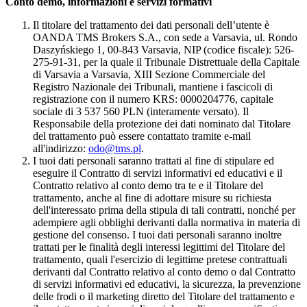
Conto demo, informazioni e servizi formativi
Il titolare del trattamento dei dati personali dell’utente è
OANDA TMS Brokers S.A., con sede a Varsavia, ul. Rondo
Daszyńskiego 1, 00-843 Varsavia, NIP (codice fiscale): 526-
275-91-31, per la quale il Tribunale Distrettuale della Capitale
di Varsavia a Varsavia, XIII Sezione Commerciale del
Registro Nazionale dei Tribunali, mantiene i fascicoli di
registrazione con il numero KRS: 0000204776, capitale
sociale di 3 537 560 PLN (interamente versato). Il
Responsabile della protezione dei dati nominato dal Titolare
del trattamento può essere contattato tramite e-mail
all'indirizzo:
odo@tms.pl
.
I tuoi dati personali saranno trattati al fine di stipulare ed
eseguire il Contratto di servizi informativi ed educativi e il
Contratto relativo al conto demo tra te e il Titolare del
trattamento, anche al fine di adottare misure su richiesta
dell'interessato prima della stipula di tali contratti, nonché per
adempiere agli obblighi derivanti dalla normativa in materia di
gestione del consenso. I tuoi dati personali saranno inoltre
trattati per le finalità degli interessi legittimi del Titolare del
trattamento, quali l'esercizio di legittime pretese contrattuali
derivanti dal Contratto relativo al conto demo o dal Contratto
di servizi informativi ed educativi, la sicurezza, la prevenzione
delle frodi o il marketing diretto del Titolare del trattamento e