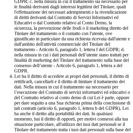
GDPR; c. nella misura in cui il trattamento sia necessario per
le finalità derivanti dagli interessi legittimi del Titolare, quali
l'effettuazione dei necessari adempimenti e la rivendicazione
di diritti derivanti dal Contratto di Servizi Informativi ed
Educativi o dal Contratto relativo al Conto Demo, la
sicurezza, la prevenzione delle frodi o il marketing diretto del
Titolare del trattamento o il contatto con l'utente, ove
giustificato in particolare da una richiesta ricevuta dall'utente e
dall'ambito dell'attività commerciale del Titolare del
trattamento - Articolo 6, paragrafo 1, lettera f del GDPR; d.
nella misura in cui i dati personali dell’utente siano trattati per
finalità di marketing del Titolare del trattamento sulla base del
consenso dell’utente - Articolo 6, paragrafo 1, lettera a del
GDPR.
Lei ha il diritto di accedere ai propri dati personali, il diritto di
rettificarli, cancellarli e il diritto di limitare il trattamento dei
dati. Nella misura in cui il trattamento sia necessario per
l’esecuzione del Contratto di servizi informativi ed educativi o
del Contratto relativo al conto demo di cui Lei è parte, oppure
per dare seguito a una Sua richiesta prima della conclusione di
tali contratti (articolo 6, paragrafo 1, lettera b del GDPR), Lei
ha anche il diritto alla portabilità dei dati. In qualsiasi
momento, hai il diritto di opporti, per motivi connessi alla tua
situazione particolare, all'utilizzo dei tuoi dati personali se il
Titolare del trattamento tratta i tuoi dati personali sulla base del