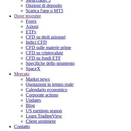
MetaTrader 5
Opzioni di deposito
Scarica l'app o MT5
Dove investire
Forex
Azioni
ETFs
CFD su titoli azionari
Indici CFD
CFD sulle materie prime
CFD su criptovalute
CFD su fondi ETF
Specifiche dello strumento
SpaceX
Mercato
Market news
Quotazioni in tempo reale
Calendario economico
Corporate actions
Updates
Blog
US earnings season
Learn TradingView
Client sentiment
Contatto