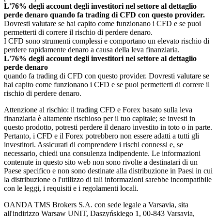
L'76% degli account degli investitori nel settore al dettaglio
perde denaro quando fa trading di CFD con questo provider.
Dovresti valutare se hai capito come funzionano i CFD e se puoi
permetterti di correre il rischio di perdere denaro.
I CFD sono strumenti complessi e comportano un elevato rischio di
perdere rapidamente denaro a causa della leva finanziaria.
L'76% degli account degli investitori nel settore al dettaglio
perde denaro
quando fa trading di CFD con questo provider. Dovresti valutare se
hai capito come funzionano i CFD e se puoi permetterti di correre il
rischio di perdere denaro.
Attenzione al rischio: il trading CFD e Forex basato sulla leva
finanziaria è altamente rischioso per il tuo capitale; se investi in
questo prodotto, potresti perdere il denaro investito in toto o in parte.
Pertanto, i CFD e il Forex potrebbero non essere adatti a tutti gli
investitori. Assicurati di comprendere i rischi connessi e, se
necessario, chiedi una consulenza indipendente. Le informazioni
contenute in questo sito web non sono rivolte a destinatari di un
Paese specifico e non sono destinate alla distribuzione in Paesi in cui
la distribuzione o l'utilizzo di tali informazioni sarebbe incompatibile
con le leggi, i requisiti e i regolamenti locali.
OANDA TMS Brokers S.A. con sede legale a Varsavia, sita
all'indirizzo Warsaw UNIT, Daszyńskiego 1, 00-843 Varsavia,