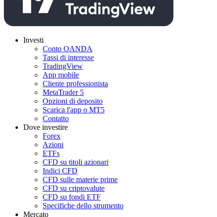
Investi
Conto OANDA
Tassi di interesse
TradingView
App mobile
Cliente professionista
MetaTrader 5
Opzioni di deposito
Scarica l'app o MT5
Contatto
Dove investire
Forex
Azioni
ETFs
CFD su titoli azionari
Indici CFD
CFD sulle materie prime
CFD su criptovalute
CFD su fondi ETF
Specifiche dello strumento
Mercato