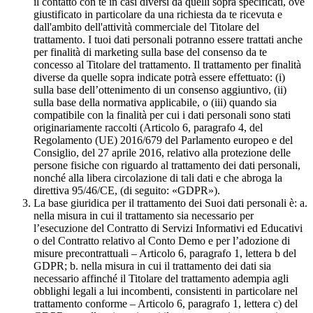
il contatto con te in casi diversi da quelli sopra specificati, ove
giustificato in particolare da una richiesta da te ricevuta e
dall'ambito dell'attività commerciale del Titolare del
trattamento. I tuoi dati personali potranno essere trattati anche
per finalità di marketing sulla base del consenso da te
concesso al Titolare del trattamento. Il trattamento per finalità
diverse da quelle sopra indicate potrà essere effettuato: (i)
sulla base dell’ottenimento di un consenso aggiuntivo, (ii)
sulla base della normativa applicabile, o (iii) quando sia
compatibile con la finalità per cui i dati personali sono stati
originariamente raccolti (Articolo 6, paragrafo 4, del
Regolamento (UE) 2016/679 del Parlamento europeo e del
Consiglio, del 27 aprile 2016, relativo alla protezione delle
persone fisiche con riguardo al trattamento dei dati personali,
nonché alla libera circolazione di tali dati e che abroga la
direttiva 95/46/CE, (di seguito: «GDPR»).
La base giuridica per il trattamento dei Suoi dati personali è: a.
nella misura in cui il trattamento sia necessario per
l’esecuzione del Contratto di Servizi Informativi ed Educativi
o del Contratto relativo al Conto Demo e per l’adozione di
misure precontrattuali – Articolo 6, paragrafo 1, lettera b del
GDPR; b. nella misura in cui il trattamento dei dati sia
necessario affinché il Titolare del trattamento adempia agli
obblighi legali a lui incombenti, consistenti in particolare nel
trattamento conforme – Articolo 6, paragrafo 1, lettera c) del