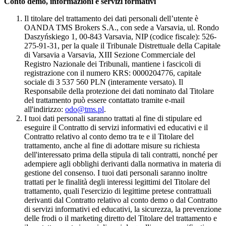
Conto demo, informazioni e servizi formativi
Il titolare del trattamento dei dati personali dell’utente è
OANDA TMS Brokers S.A., con sede a Varsavia, ul. Rondo
Daszyńskiego 1, 00-843 Varsavia, NIP (codice fiscale): 526-
275-91-31, per la quale il Tribunale Distrettuale della Capitale
di Varsavia a Varsavia, XIII Sezione Commerciale del
Registro Nazionale dei Tribunali, mantiene i fascicoli di
registrazione con il numero KRS: 0000204776, capitale
sociale di 3 537 560 PLN (interamente versato). Il
Responsabile della protezione dei dati nominato dal Titolare
del trattamento può essere contattato tramite e-mail
all'indirizzo:
odo@tms.pl
.
I tuoi dati personali saranno trattati al fine di stipulare ed
eseguire il Contratto di servizi informativi ed educativi e il
Contratto relativo al conto demo tra te e il Titolare del
trattamento, anche al fine di adottare misure su richiesta
dell'interessato prima della stipula di tali contratti, nonché per
adempiere agli obblighi derivanti dalla normativa in materia di
gestione del consenso. I tuoi dati personali saranno inoltre
trattati per le finalità degli interessi legittimi del Titolare del
trattamento, quali l'esercizio di legittime pretese contrattuali
derivanti dal Contratto relativo al conto demo o dal Contratto
di servizi informativi ed educativi, la sicurezza, la prevenzione
delle frodi o il marketing diretto del Titolare del trattamento e