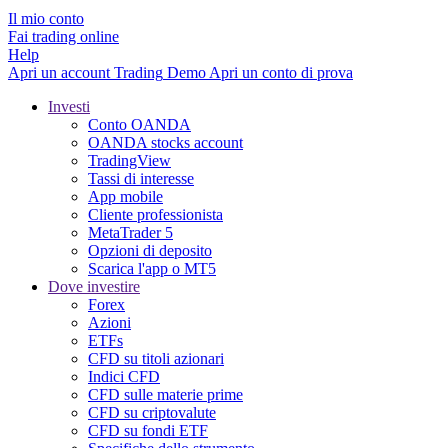
Il mio conto
Fai trading online
Help
Apri un account
Trading
Demo
Apri un conto di prova
Investi
Conto OANDA
OANDA stocks account
TradingView
Tassi di interesse
App mobile
Cliente professionista
MetaTrader 5
Opzioni di deposito
Scarica l'app o MT5
Dove investire
Forex
Azioni
ETFs
CFD su titoli azionari
Indici CFD
CFD sulle materie prime
CFD su criptovalute
CFD su fondi ETF