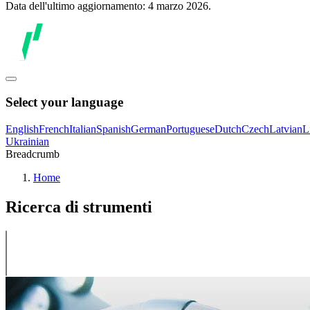
Data dell'ultimo aggiornamento: 4 marzo 2026.
Select your language
English
French
Italian
Spanish
German
Portuguese
Dutch
Czech
Latvian
L
Ukrainian
Breadcrumb
Home
Ricerca di strumenti