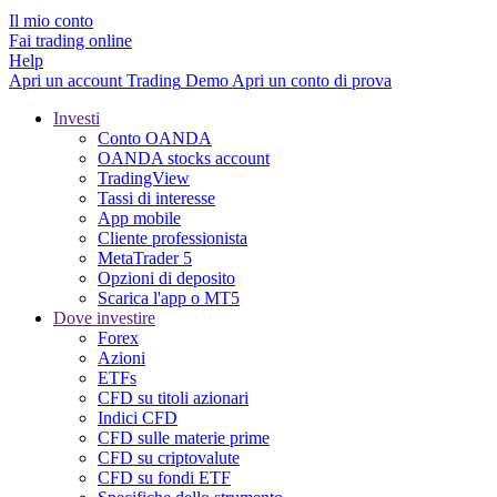
Il mio conto
Fai trading online
Help
Apri un account
Trading
Demo
Apri un conto di prova
Investi
Conto OANDA
OANDA stocks account
TradingView
Tassi di interesse
App mobile
Cliente professionista
MetaTrader 5
Opzioni di deposito
Scarica l'app o MT5
Dove investire
Forex
Azioni
ETFs
CFD su titoli azionari
Indici CFD
CFD sulle materie prime
CFD su criptovalute
CFD su fondi ETF