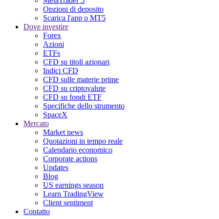
MetaTrader 5
Opzioni di deposito
Scarica l'app o MT5
Dove investire
Forex
Azioni
ETFs
CFD su titoli azionari
Indici CFD
CFD sulle materie prime
CFD su criptovalute
CFD su fondi ETF
Specifiche dello strumento
SpaceX
Mercato
Market news
Quotazioni in tempo reale
Calendario economico
Corporate actions
Updates
Blog
US earnings season
Learn TradingView
Client sentiment
Contatto