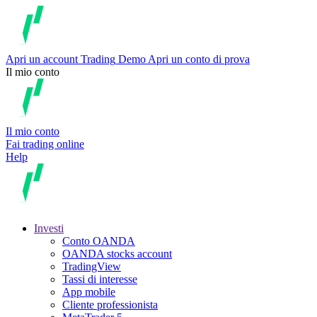
Apri un account
Trading
Demo
Apri un conto di prova
Il mio conto
Il mio conto
Fai trading online
Help
Investi
Conto OANDA
OANDA stocks account
TradingView
Tassi di interesse
App mobile
Cliente professionista