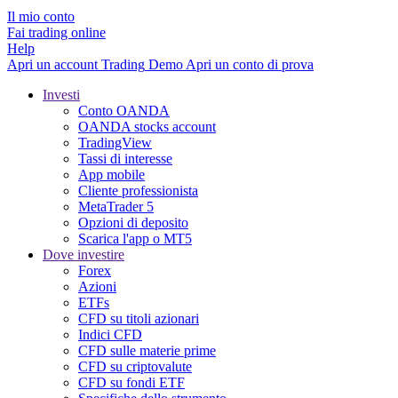
Il mio conto
Fai trading online
Help
Apri un account
Trading
Demo
Apri un conto di prova
Investi
Conto OANDA
OANDA stocks account
TradingView
Tassi di interesse
App mobile
Cliente professionista
MetaTrader 5
Opzioni di deposito
Scarica l'app o MT5
Dove investire
Forex
Azioni
ETFs
CFD su titoli azionari
Indici CFD
CFD sulle materie prime
CFD su criptovalute
CFD su fondi ETF