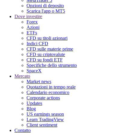
MetaTrader 5
Opzioni di deposito
Scarica l'app o MT5
Dove investire
Forex
Azioni
ETFs
CFD su titoli azionari
Indici CFD
CFD sulle materie prime
CFD su criptovalute
CFD su fondi ETF
Specifiche dello strumento
SpaceX
Mercato
Market news
Quotazioni in tempo reale
Calendario economico
Corporate actions
Updates
Blog
US earnings season
Learn TradingView
Client sentiment
Contatto