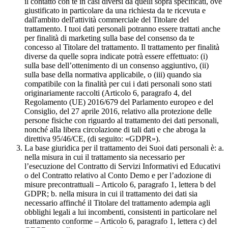
il contatto con te in casi diversi da quelli sopra specificati, ove
giustificato in particolare da una richiesta da te ricevuta e
dall'ambito dell'attività commerciale del Titolare del
trattamento. I tuoi dati personali potranno essere trattati anche
per finalità di marketing sulla base del consenso da te
concesso al Titolare del trattamento. Il trattamento per finalità
diverse da quelle sopra indicate potrà essere effettuato: (i)
sulla base dell’ottenimento di un consenso aggiuntivo, (ii)
sulla base della normativa applicabile, o (iii) quando sia
compatibile con la finalità per cui i dati personali sono stati
originariamente raccolti (Articolo 6, paragrafo 4, del
Regolamento (UE) 2016/679 del Parlamento europeo e del
Consiglio, del 27 aprile 2016, relativo alla protezione delle
persone fisiche con riguardo al trattamento dei dati personali,
nonché alla libera circolazione di tali dati e che abroga la
direttiva 95/46/CE, (di seguito: «GDPR»).
La base giuridica per il trattamento dei Suoi dati personali è: a.
nella misura in cui il trattamento sia necessario per
l’esecuzione del Contratto di Servizi Informativi ed Educativi
o del Contratto relativo al Conto Demo e per l’adozione di
misure precontrattuali – Articolo 6, paragrafo 1, lettera b del
GDPR; b. nella misura in cui il trattamento dei dati sia
necessario affinché il Titolare del trattamento adempia agli
obblighi legali a lui incombenti, consistenti in particolare nel
trattamento conforme – Articolo 6, paragrafo 1, lettera c) del