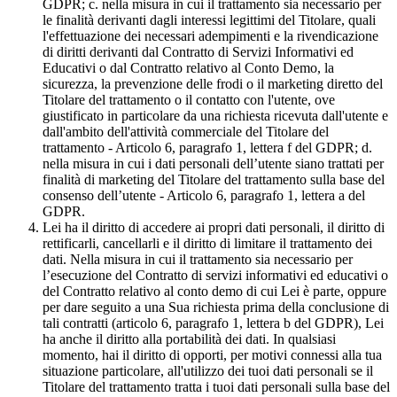
GDPR; c. nella misura in cui il trattamento sia necessario per
le finalità derivanti dagli interessi legittimi del Titolare, quali
l'effettuazione dei necessari adempimenti e la rivendicazione
di diritti derivanti dal Contratto di Servizi Informativi ed
Educativi o dal Contratto relativo al Conto Demo, la
sicurezza, la prevenzione delle frodi o il marketing diretto del
Titolare del trattamento o il contatto con l'utente, ove
giustificato in particolare da una richiesta ricevuta dall'utente e
dall'ambito dell'attività commerciale del Titolare del
trattamento - Articolo 6, paragrafo 1, lettera f del GDPR; d.
nella misura in cui i dati personali dell’utente siano trattati per
finalità di marketing del Titolare del trattamento sulla base del
consenso dell’utente - Articolo 6, paragrafo 1, lettera a del
GDPR.
Lei ha il diritto di accedere ai propri dati personali, il diritto di
rettificarli, cancellarli e il diritto di limitare il trattamento dei
dati. Nella misura in cui il trattamento sia necessario per
l’esecuzione del Contratto di servizi informativi ed educativi o
del Contratto relativo al conto demo di cui Lei è parte, oppure
per dare seguito a una Sua richiesta prima della conclusione di
tali contratti (articolo 6, paragrafo 1, lettera b del GDPR), Lei
ha anche il diritto alla portabilità dei dati. In qualsiasi
momento, hai il diritto di opporti, per motivi connessi alla tua
situazione particolare, all'utilizzo dei tuoi dati personali se il
Titolare del trattamento tratta i tuoi dati personali sulla base del