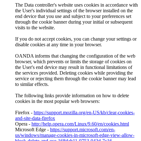
The Data controller's website uses cookies in accordance with
the User's individual settings of the browser installed on the
end device that you use and subject to your preferences set
through the cookie banner during your initial or subsequent
visits to the website.
If you do not accept cookies, you can change your settings or
disable cookies at any time in your browser.
OANDA informs that changing the configuration of the web
browser, which prevents or limits the storage of cookies on
the User's end device may result in functional limitations of
the services provided. Deleting cookies while providing the
service or rejecting them through the cookie banner may lead
to similar effects.
The following links provide information on how to delete
cookies in the most popular web browsers:
Firefox -
https://support.mozilla.org/en-US/kb/clear-cookies-
and-site-data-firefox
Opera -
http://help.opera.com/Linux/9.60/en/cookies.html
Microsoft Edge -
https://support.microsoft.com/en-
us/windows/manage-cookies-in-microsoft-edge-view-allow-
block-delete-and-use-168dab11-0753-043d-7c16-