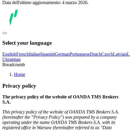
Data dell'ultimo aggiornamento: 4 marzo 2026.
Select your language
English
French
Italian
Spanish
German
Portuguese
Dutch
Czech
Latvian
L
Ukrainian
Breadcrumb
Home
Privacy policy
The privacy policy of the website of OANDA TMS Brokers
S.A.
This privacy policy of the website of OANDA TMS Brokers S.A.
(hereinafter the "Privacy Policy") was prepared by a company
operating under the name OANDA TMS Brokers S.A. with its
registered office in Warsaw (hereinafter referred to as "Data