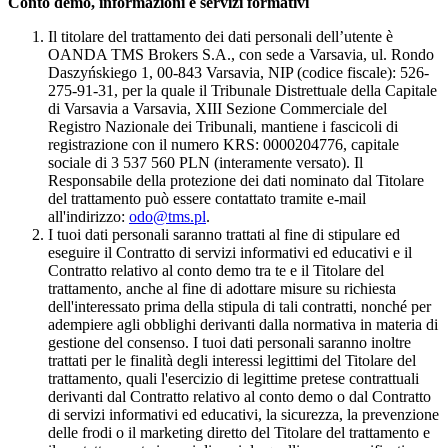
Conto demo, informazioni e servizi formativi
Il titolare del trattamento dei dati personali dell’utente è
OANDA TMS Brokers S.A., con sede a Varsavia, ul. Rondo
Daszyńskiego 1, 00-843 Varsavia, NIP (codice fiscale): 526-
275-91-31, per la quale il Tribunale Distrettuale della Capitale
di Varsavia a Varsavia, XIII Sezione Commerciale del
Registro Nazionale dei Tribunali, mantiene i fascicoli di
registrazione con il numero KRS: 0000204776, capitale
sociale di 3 537 560 PLN (interamente versato). Il
Responsabile della protezione dei dati nominato dal Titolare
del trattamento può essere contattato tramite e-mail
all'indirizzo:
odo@tms.pl
.
I tuoi dati personali saranno trattati al fine di stipulare ed
eseguire il Contratto di servizi informativi ed educativi e il
Contratto relativo al conto demo tra te e il Titolare del
trattamento, anche al fine di adottare misure su richiesta
dell'interessato prima della stipula di tali contratti, nonché per
adempiere agli obblighi derivanti dalla normativa in materia di
gestione del consenso. I tuoi dati personali saranno inoltre
trattati per le finalità degli interessi legittimi del Titolare del
trattamento, quali l'esercizio di legittime pretese contrattuali
derivanti dal Contratto relativo al conto demo o dal Contratto
di servizi informativi ed educativi, la sicurezza, la prevenzione
delle frodi o il marketing diretto del Titolare del trattamento e