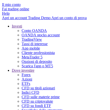
Il mio conto
Fai trading online
Help
Apri un account
Trading
Demo
Apri un conto di prova
Investi
Conto OANDA
OANDA stocks account
TradingView
Tassi di interesse
App mobile
Cliente professionista
MetaTrader 5
Opzioni di deposito
Scarica l'app o MT5
Dove investire
Forex
Azioni
ETFs
CFD su titoli azionari
Indici CFD
CFD sulle materie prime
CFD su criptovalute
CFD su fondi ETF