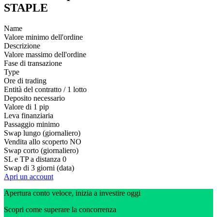
STAPLE
Name
Valore minimo dell'ordine
Descrizione
Valore massimo dell'ordine
Fase di transazione
Type
Ore di trading
Entità del contratto / 1 lotto
Deposito necessario
Valore di 1 pip
Leva finanziaria
Passaggio minimo
Swap lungo (giornaliero)
Vendita allo scoperto
NO
Swap corto (giornaliero)
SL e TP a distanza
0
Swap di 3 giorni (data)
Apri un account
Apertura conto veloce, inizia a investire oggi
Scopri come superare la concorrenza