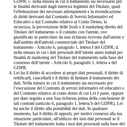
GDPR; c. nella misura in cui il trattamento sia necessario per
le finalità derivanti dagli interessi legittimi del Titolare, quali
l'effettuazione dei necessari adempimenti e la rivendicazione
di diritti derivanti dal Contratto di Servizi Informativi ed
Educativi o dal Contratto relativo al Conto Demo, la
sicurezza, la prevenzione delle frodi o il marketing diretto del
Titolare del trattamento o il contatto con l'utente, ove
giustificato in particolare da una richiesta ricevuta dall'utente e
dall'ambito dell'attività commerciale del Titolare del
trattamento - Articolo 6, paragrafo 1, lettera f del GDPR; d.
nella misura in cui i dati personali dell’utente siano trattati per
finalità di marketing del Titolare del trattamento sulla base del
consenso dell’utente - Articolo 6, paragrafo 1, lettera a del
GDPR.
Lei ha il diritto di accedere ai propri dati personali, il diritto di
rettificarli, cancellarli e il diritto di limitare il trattamento dei
dati. Nella misura in cui il trattamento sia necessario per
l’esecuzione del Contratto di servizi informativi ed educativi o
del Contratto relativo al conto demo di cui Lei è parte, oppure
per dare seguito a una Sua richiesta prima della conclusione di
tali contratti (articolo 6, paragrafo 1, lettera b del GDPR), Lei
ha anche il diritto alla portabilità dei dati. In qualsiasi
momento, hai il diritto di opporti, per motivi connessi alla tua
situazione particolare, all'utilizzo dei tuoi dati personali se il
Titolare del trattamento tratta i tuoi dati personali sulla base del