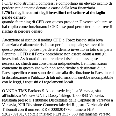
I CFD sono strumenti complessi e comportano un elevato rischio di
perdere rapidamente denaro a causa della leva finanziaria.
L'76% degli account degli investitori nel settore al dettaglio
perde denaro
quando fa trading di CFD con questo provider. Dovresti valutare se
hai capito come funzionano i CFD e se puoi permetterti di correre il
rischio di perdere denaro.
Attenzione al rischio: il trading CFD e Forex basato sulla leva
finanziaria è altamente rischioso per il tuo capitale; se investi in
questo prodotto, potresti perdere il denaro investito in toto o in parte.
Pertanto, i CFD e il Forex potrebbero non essere adatti a tutti gli
investitori. Assicurati di comprendere i rischi connessi e, se
necessario, chiedi una consulenza indipendente. Le informazioni
contenute in questo sito web non sono rivolte a destinatari di un
Paese specifico e non sono destinate alla distribuzione in Paesi in cui
la distribuzione o l'utilizzo di tali informazioni sarebbe incompatibile
con le leggi, i requisiti e i regolamenti locali.
OANDA TMS Brokers S.A. con sede legale a Varsavia, sita
all'indirizzo Warsaw UNIT, Daszyńskiego 1, 00-843 Varsavia,
registrata presso il Tribunale Distrettuale della Capitale di Varsavia a
Varsavia, XIII Divisione Commerciale del Registro Nazionale dei
Tribunali con il numero KRS 0000204776, numero NIP
5262759131, Capitale iniziale: PLN 3537,560 interamente versato.