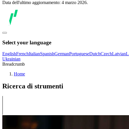
Data dell'ultimo aggiornamento: 4 marzo 2026.
Select your language
English
French
Italian
Spanish
German
Portuguese
Dutch
Czech
Latvian
L
Ukrainian
Breadcrumb
Home
Ricerca di strumenti