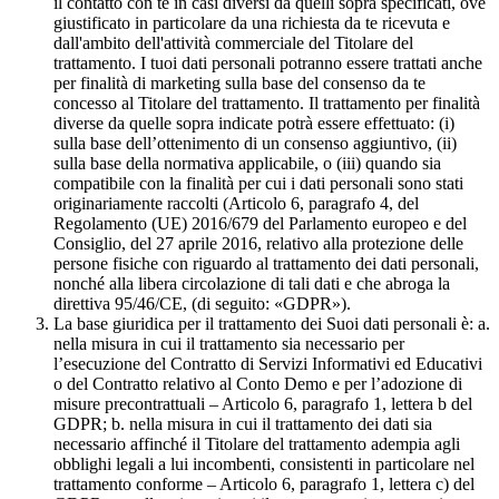
il contatto con te in casi diversi da quelli sopra specificati, ove
giustificato in particolare da una richiesta da te ricevuta e
dall'ambito dell'attività commerciale del Titolare del
trattamento. I tuoi dati personali potranno essere trattati anche
per finalità di marketing sulla base del consenso da te
concesso al Titolare del trattamento. Il trattamento per finalità
diverse da quelle sopra indicate potrà essere effettuato: (i)
sulla base dell’ottenimento di un consenso aggiuntivo, (ii)
sulla base della normativa applicabile, o (iii) quando sia
compatibile con la finalità per cui i dati personali sono stati
originariamente raccolti (Articolo 6, paragrafo 4, del
Regolamento (UE) 2016/679 del Parlamento europeo e del
Consiglio, del 27 aprile 2016, relativo alla protezione delle
persone fisiche con riguardo al trattamento dei dati personali,
nonché alla libera circolazione di tali dati e che abroga la
direttiva 95/46/CE, (di seguito: «GDPR»).
La base giuridica per il trattamento dei Suoi dati personali è: a.
nella misura in cui il trattamento sia necessario per
l’esecuzione del Contratto di Servizi Informativi ed Educativi
o del Contratto relativo al Conto Demo e per l’adozione di
misure precontrattuali – Articolo 6, paragrafo 1, lettera b del
GDPR; b. nella misura in cui il trattamento dei dati sia
necessario affinché il Titolare del trattamento adempia agli
obblighi legali a lui incombenti, consistenti in particolare nel
trattamento conforme – Articolo 6, paragrafo 1, lettera c) del