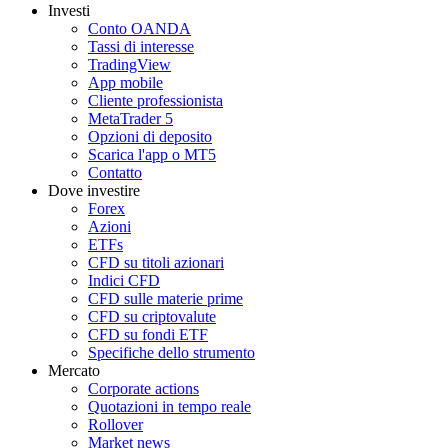
Investi
Conto OANDA
Tassi di interesse
TradingView
App mobile
Cliente professionista
MetaTrader 5
Opzioni di deposito
Scarica l'app o MT5
Contatto
Dove investire
Forex
Azioni
ETFs
CFD su titoli azionari
Indici CFD
CFD sulle materie prime
CFD su criptovalute
CFD su fondi ETF
Specifiche dello strumento
Mercato
Corporate actions
Quotazioni in tempo reale
Rollover
Market news