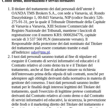
Conto demo, informazioni e servizi formativi
Il titolare del trattamento dei dati personali dell’utente è
OANDA TMS Brokers S.A., con sede a Varsavia, ul. Rondo
Daszyńskiego 1, 00-843 Varsavia, NIP (codice fiscale): 526-
275-91-31, per la quale il Tribunale Distrettuale della Capitale
di Varsavia a Varsavia, XIII Sezione Commerciale del
Registro Nazionale dei Tribunali, mantiene i fascicoli di
registrazione con il numero KRS: 0000204776, capitale
sociale di 3 537 560 PLN (interamente versato). Il
Responsabile della protezione dei dati nominato dal Titolare
del trattamento può essere contattato tramite e-mail
all'indirizzo:
odo@tms.pl
.
I tuoi dati personali saranno trattati al fine di stipulare ed
eseguire il Contratto di servizi informativi ed educativi e il
Contratto relativo al conto demo tra te e il Titolare del
trattamento, anche al fine di adottare misure su richiesta
dell'interessato prima della stipula di tali contratti, nonché per
adempiere agli obblighi derivanti dalla normativa in materia di
gestione del consenso. I tuoi dati personali saranno inoltre
trattati per le finalità degli interessi legittimi del Titolare del
trattamento, quali l'esercizio di legittime pretese contrattuali
derivanti dal Contratto relativo al conto demo o dal Contratto
di servizi informativi ed educativi, la sicurezza, la prevenzione
delle frodi o il marketing diretto del Titolare del trattamento e