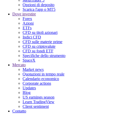
MetaTrader 5
Opzioni di deposito
Scarica l'app o MT5
Dove investire
Forex
Azioni
ETFs
CFD su titoli azionari
Indici CFD
CFD sulle materie prime
CFD su criptovalute
CFD su fondi ETF
Specifiche dello strumento
SpaceX
Mercato
Market news
Quotazioni in tempo reale
Calendario economico
Corporate actions
Updates
Blog
US earnings season
Learn TradingView
Client sentiment
Contatto