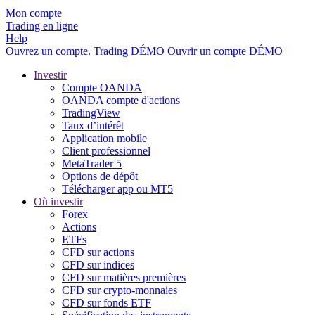
Mon compte
Trading en ligne
Help
Ouvrez un compte.
Trading
DÉMO
Ouvrir un compte DÉMO
Investir
Compte OANDA
OANDA compte d'actions
TradingView
Taux d’intérêt
Application mobile
Client professionnel
MetaTrader 5
Options de dépôt
Télécharger app ou MT5
Où investir
Forex
Actions
ETFs
CFD sur actions
CFD sur indices
CFD sur matières premières
CFD sur crypto-monnaies
CFD sur fonds ETF