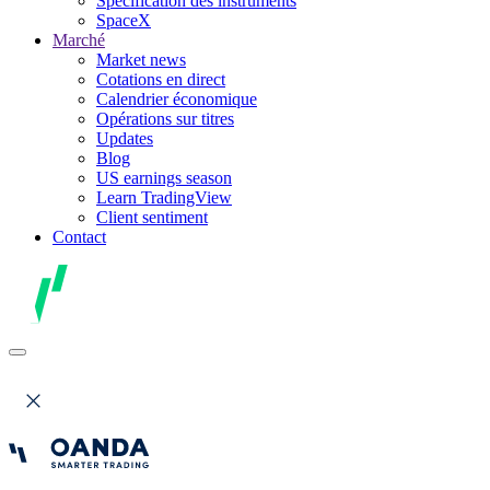
Spécification des instruments
SpaceX
Marché
Market news
Cotations en direct
Calendrier économique
Opérations sur titres
Updates
Blog
US earnings season
Learn TradingView
Client sentiment
Contact