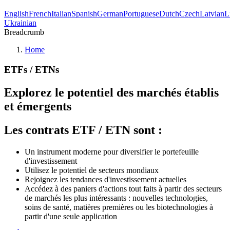
English
French
Italian
Spanish
German
Portuguese
Dutch
Czech
Latvian
L
Ukrainian
Breadcrumb
Home
ETFs / ETNs
Explorez le potentiel des marchés établis
et émergents
Les contrats ETF / ETN sont :
Un instrument moderne pour diversifier le portefeuille
d'investissement
Utilisez le potentiel de secteurs mondiaux
Rejoignez les tendances d'investissement actuelles
Accédez à des paniers d'actions tout faits à partir des secteurs
de marchés les plus intéressants : nouvelles technologies,
soins de santé, matières premières ou les biotechnologies à
partir d'une seule application