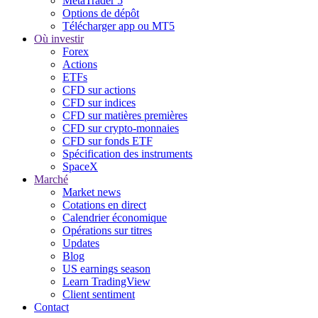
MetaTrader 5
Options de dépôt
Télécharger app ou MT5
Où investir
Forex
Actions
ETFs
CFD sur actions
CFD sur indices
CFD sur matières premières
CFD sur crypto-monnaies
CFD sur fonds ETF
Spécification des instruments
SpaceX
Marché
Market news
Cotations en direct
Calendrier économique
Opérations sur titres
Updates
Blog
US earnings season
Learn TradingView
Client sentiment
Contact