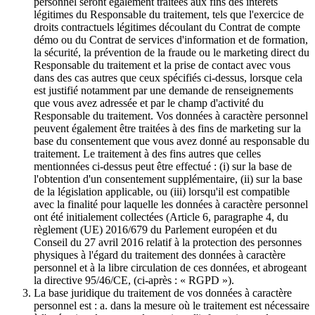
personnel seront également traitées aux fins des intérêts
légitimes du Responsable du traitement, tels que l'exercice de
droits contractuels légitimes découlant du Contrat de compte
démo ou du Contrat de services d'information et de formation,
la sécurité, la prévention de la fraude ou le marketing direct du
Responsable du traitement et la prise de contact avec vous
dans des cas autres que ceux spécifiés ci-dessus, lorsque cela
est justifié notamment par une demande de renseignements
que vous avez adressée et par le champ d'activité du
Responsable du traitement. Vos données à caractère personnel
peuvent également être traitées à des fins de marketing sur la
base du consentement que vous avez donné au responsable du
traitement. Le traitement à des fins autres que celles
mentionnées ci-dessus peut être effectué : (i) sur la base de
l'obtention d'un consentement supplémentaire, (ii) sur la base
de la législation applicable, ou (iii) lorsqu'il est compatible
avec la finalité pour laquelle les données à caractère personnel
ont été initialement collectées (Article 6, paragraphe 4, du
règlement (UE) 2016/679 du Parlement européen et du
Conseil du 27 avril 2016 relatif à la protection des personnes
physiques à l'égard du traitement des données à caractère
personnel et à la libre circulation de ces données, et abrogeant
la directive 95/46/CE, (ci-après : « RGPD »).
La base juridique du traitement de vos données à caractère
personnel est : a. dans la mesure où le traitement est nécessaire