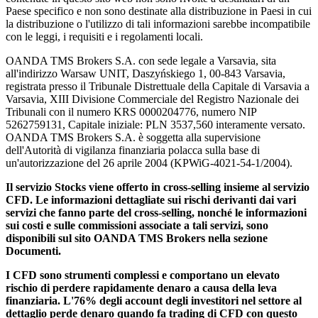
Paese specifico e non sono destinate alla distribuzione in Paesi in cui
la distribuzione o l'utilizzo di tali informazioni sarebbe incompatibile
con le leggi, i requisiti e i regolamenti locali.
OANDA TMS Brokers S.A. con sede legale a Varsavia, sita
all'indirizzo Warsaw UNIT, Daszyńskiego 1, 00-843 Varsavia,
registrata presso il Tribunale Distrettuale della Capitale di Varsavia a
Varsavia, XIII Divisione Commerciale del Registro Nazionale dei
Tribunali con il numero KRS 0000204776, numero NIP
5262759131, Capitale iniziale: PLN 3537,560 interamente versato.
OANDA TMS Brokers S.A. è soggetta alla supervisione
dell'Autorità di vigilanza finanziaria polacca sulla base di
un'autorizzazione del 26 aprile 2004 (KPWiG-4021-54-1/2004).
Il servizio Stocks viene offerto in cross-selling insieme al servizio
CFD. Le informazioni dettagliate sui rischi derivanti dai vari
servizi che fanno parte del cross-selling, nonché le informazioni
sui costi e sulle commissioni associate a tali servizi, sono
disponibili sul sito OANDA TMS Brokers nella sezione
Documenti.
I CFD sono strumenti complessi e comportano un elevato
rischio di perdere rapidamente denaro a causa della leva
finanziaria. L'76% degli account degli investitori nel settore al
dettaglio perde denaro quando fa trading di CFD con questo