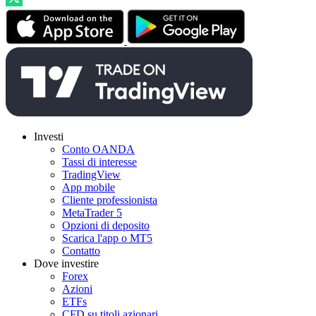
Investi
Conto OANDA
Tassi di interesse
TradingView
App mobile
Cliente professionista
MetaTrader 5
Opzioni di deposito
Scarica l'app o MT5
Contatto
Dove investire
Forex
Azioni
ETFs
CFD su titoli azionari