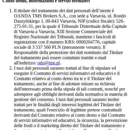
Conto demo, informazioni e servizi formativi
Il titolare del trattamento dei dati personali dell’utente è
OANDA TMS Brokers S.A., con sede a Varsavia, ul. Rondo
Daszyńskiego 1, 00-843 Varsavia, NIP (codice fiscale): 526-
275-91-31, per la quale il Tribunale Distrettuale della Capitale
di Varsavia a Varsavia, XIII Sezione Commerciale del
Registro Nazionale dei Tribunali, mantiene i fascicoli di
registrazione con il numero KRS: 0000204776, capitale
sociale di 3 537 560 PLN (interamente versato). Il
Responsabile della protezione dei dati nominato dal Titolare
del trattamento può essere contattato tramite e-mail
all'indirizzo:
odo@tms.pl
.
I tuoi dati personali saranno trattati al fine di stipulare ed
eseguire il Contratto di servizi informativi ed educativi e il
Contratto relativo al conto demo tra te e il Titolare del
trattamento, anche al fine di adottare misure su richiesta
dell'interessato prima della stipula di tali contratti, nonché per
adempiere agli obblighi derivanti dalla normativa in materia di
gestione del consenso. I tuoi dati personali saranno inoltre
trattati per le finalità degli interessi legittimi del Titolare del
trattamento, quali l'esercizio di legittime pretese contrattuali
derivanti dal Contratto relativo al conto demo o dal Contratto
di servizi informativi ed educativi, la sicurezza, la prevenzione
delle frodi o il marketing diretto del Titolare del trattamento e