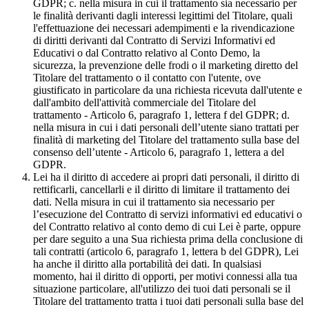
GDPR; c. nella misura in cui il trattamento sia necessario per
le finalità derivanti dagli interessi legittimi del Titolare, quali
l'effettuazione dei necessari adempimenti e la rivendicazione
di diritti derivanti dal Contratto di Servizi Informativi ed
Educativi o dal Contratto relativo al Conto Demo, la
sicurezza, la prevenzione delle frodi o il marketing diretto del
Titolare del trattamento o il contatto con l'utente, ove
giustificato in particolare da una richiesta ricevuta dall'utente e
dall'ambito dell'attività commerciale del Titolare del
trattamento - Articolo 6, paragrafo 1, lettera f del GDPR; d.
nella misura in cui i dati personali dell’utente siano trattati per
finalità di marketing del Titolare del trattamento sulla base del
consenso dell’utente - Articolo 6, paragrafo 1, lettera a del
GDPR.
Lei ha il diritto di accedere ai propri dati personali, il diritto di
rettificarli, cancellarli e il diritto di limitare il trattamento dei
dati. Nella misura in cui il trattamento sia necessario per
l’esecuzione del Contratto di servizi informativi ed educativi o
del Contratto relativo al conto demo di cui Lei è parte, oppure
per dare seguito a una Sua richiesta prima della conclusione di
tali contratti (articolo 6, paragrafo 1, lettera b del GDPR), Lei
ha anche il diritto alla portabilità dei dati. In qualsiasi
momento, hai il diritto di opporti, per motivi connessi alla tua
situazione particolare, all'utilizzo dei tuoi dati personali se il
Titolare del trattamento tratta i tuoi dati personali sulla base del