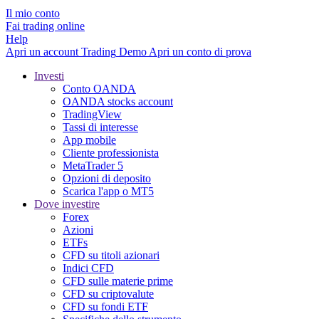
Il mio conto
Fai trading online
Help
Apri un account
Trading
Demo
Apri un conto di prova
Investi
Conto OANDA
OANDA stocks account
TradingView
Tassi di interesse
App mobile
Cliente professionista
MetaTrader 5
Opzioni di deposito
Scarica l'app o MT5
Dove investire
Forex
Azioni
ETFs
CFD su titoli azionari
Indici CFD
CFD sulle materie prime
CFD su criptovalute
CFD su fondi ETF