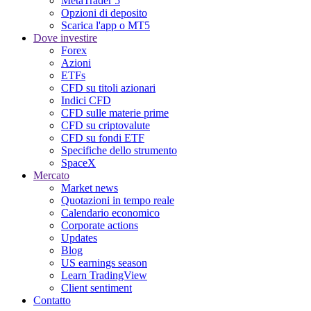
MetaTrader 5
Opzioni di deposito
Scarica l'app o MT5
Dove investire
Forex
Azioni
ETFs
CFD su titoli azionari
Indici CFD
CFD sulle materie prime
CFD su criptovalute
CFD su fondi ETF
Specifiche dello strumento
SpaceX
Mercato
Market news
Quotazioni in tempo reale
Calendario economico
Corporate actions
Updates
Blog
US earnings season
Learn TradingView
Client sentiment
Contatto