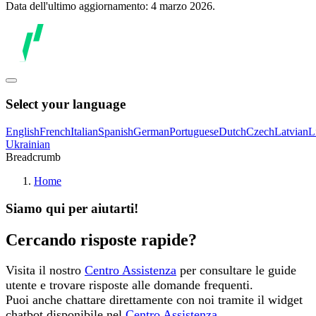
Data dell'ultimo aggiornamento: 4 marzo 2026.
Select your language
English
French
Italian
Spanish
German
Portuguese
Dutch
Czech
Latvian
L
Ukrainian
Breadcrumb
Home
Siamo qui per aiutarti!
Cercando risposte rapide?
Visita il nostro
Centro Assistenza
per consultare le guide
utente e trovare risposte alle domande frequenti.
Puoi anche chattare direttamente con noi tramite il widget
chatbot disponibile nel
Centro Assistenza.