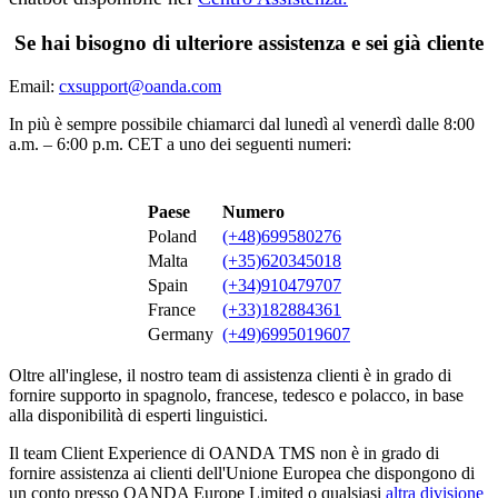
Se hai bisogno di ulteriore assistenza e sei già cliente
Email:
cxsupport@oanda.com
In più è sempre possibile chiamarci dal lunedì al venerdì dalle 8:00
a.m. – 6:00 p.m. CET a uno dei seguenti numeri:
Paese
Numero
Poland
(+48)699580276
Malta
(+35)620345018
Spain
(+34)910479707
France
(+33)182884361
Germany
(+49)6995019607
Oltre all'inglese, il nostro team di assistenza clienti è in grado di
fornire supporto in spagnolo, francese, tedesco e polacco, in base
alla disponibilità di esperti linguistici.
Il team Client Experience di OANDA TMS non è in grado di
fornire assistenza ai clienti dell'Unione Europea che dispongono di
un conto presso OANDA Europe Limited o qualsiasi
altra divisione