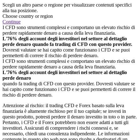
Scegli un altro paese o regione per visualizzare contenuti specifici
alla tua posizione.
Choose country or region
Continue
I CFD sono strumenti complessi e comportano un elevato rischio di
perdere rapidamente denaro a causa della leva finanziaria.
L'76% degli account degli investitori nel settore al dettaglio
perde denaro quando fa trading di CFD con questo provider.
Dovresti valutare se hai capito come funzionano i CFD e se puoi
permetterti di correre il rischio di perdere denaro.
I CFD sono strumenti complessi e comportano un elevato rischio di
perdere rapidamente denaro a causa della leva finanziaria.
L'76% degli account degli investitori nel settore al dettaglio
perde denaro
quando fa trading di CFD con questo provider. Dovresti valutare se
hai capito come funzionano i CFD e se puoi permetterti di correre il
rischio di perdere denaro.
Attenzione al rischio: il trading CFD e Forex basato sulla leva
finanziaria è altamente rischioso per il tuo capitale; se investi in
questo prodotto, potresti perdere il denaro investito in toto o in parte.
Pertanto, i CFD e il Forex potrebbero non essere adatti a tutti gli
investitori. Assicurati di comprendere i rischi connessi e, se
necessario, chiedi una consulenza indipendente. Le informazioni
contenute in questo sito web non sono rivolte a destinatari di un