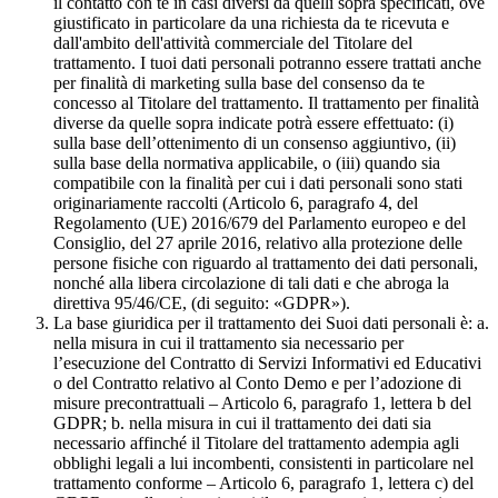
il contatto con te in casi diversi da quelli sopra specificati, ove
giustificato in particolare da una richiesta da te ricevuta e
dall'ambito dell'attività commerciale del Titolare del
trattamento. I tuoi dati personali potranno essere trattati anche
per finalità di marketing sulla base del consenso da te
concesso al Titolare del trattamento. Il trattamento per finalità
diverse da quelle sopra indicate potrà essere effettuato: (i)
sulla base dell’ottenimento di un consenso aggiuntivo, (ii)
sulla base della normativa applicabile, o (iii) quando sia
compatibile con la finalità per cui i dati personali sono stati
originariamente raccolti (Articolo 6, paragrafo 4, del
Regolamento (UE) 2016/679 del Parlamento europeo e del
Consiglio, del 27 aprile 2016, relativo alla protezione delle
persone fisiche con riguardo al trattamento dei dati personali,
nonché alla libera circolazione di tali dati e che abroga la
direttiva 95/46/CE, (di seguito: «GDPR»).
La base giuridica per il trattamento dei Suoi dati personali è: a.
nella misura in cui il trattamento sia necessario per
l’esecuzione del Contratto di Servizi Informativi ed Educativi
o del Contratto relativo al Conto Demo e per l’adozione di
misure precontrattuali – Articolo 6, paragrafo 1, lettera b del
GDPR; b. nella misura in cui il trattamento dei dati sia
necessario affinché il Titolare del trattamento adempia agli
obblighi legali a lui incombenti, consistenti in particolare nel
trattamento conforme – Articolo 6, paragrafo 1, lettera c) del