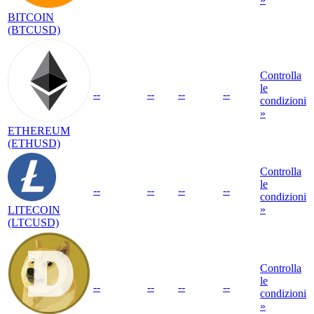
BITCOIN
(BTCUSD)
Controlla
le
--
--
--
--
condizioni
»
ETHEREUM
(ETHUSD)
Controlla
le
--
--
--
--
condizioni
»
LITECOIN
(LTCUSD)
Controlla
le
--
--
--
--
condizioni
»