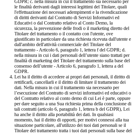
GDPR; c. nella misura in cui il trattamento sia necessario per
le finalità derivanti dagli interessi legittimi del Titolare, quali
l'effettuazione dei necessari adempimenti e la rivendicazione
di diritti derivanti dal Contratto di Servizi Informativi ed
Educativi o dal Contratto relativo al Conto Demo, la
sicurezza, la prevenzione delle frodi o il marketing diretto del
Titolare del trattamento o il contatto con l'utente, ove
giustificato in particolare da una richiesta ricevuta dall'utente e
dall'ambito dell'attività commerciale del Titolare del
trattamento - Articolo 6, paragrafo 1, lettera f del GDPR; d.
nella misura in cui i dati personali dell’utente siano trattati per
finalità di marketing del Titolare del trattamento sulla base del
consenso dell’utente - Articolo 6, paragrafo 1, lettera a del
GDPR.
Lei ha il diritto di accedere ai propri dati personali, il diritto di
rettificarli, cancellarli e il diritto di limitare il trattamento dei
dati. Nella misura in cui il trattamento sia necessario per
l’esecuzione del Contratto di servizi informativi ed educativi o
del Contratto relativo al conto demo di cui Lei è parte, oppure
per dare seguito a una Sua richiesta prima della conclusione di
tali contratti (articolo 6, paragrafo 1, lettera b del GDPR), Lei
ha anche il diritto alla portabilità dei dati. In qualsiasi
momento, hai il diritto di opporti, per motivi connessi alla tua
situazione particolare, all'utilizzo dei tuoi dati personali se il
Titolare del trattamento tratta i tuoi dati personali sulla base del