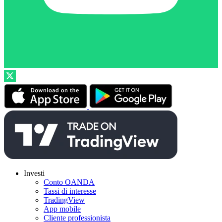
Investi
Conto OANDA
Tassi di interesse
TradingView
App mobile
Cliente professionista