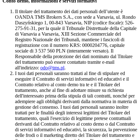
Conto demo, informazioni e servizi formativi
Il titolare del trattamento dei dati personali dell’utente è
OANDA TMS Brokers S.A., con sede a Varsavia, ul. Rondo
Daszyńskiego 1, 00-843 Varsavia, NIP (codice fiscale): 526-
275-91-31, per la quale il Tribunale Distrettuale della Capitale
di Varsavia a Varsavia, XIII Sezione Commerciale del
Registro Nazionale dei Tribunali, mantiene i fascicoli di
registrazione con il numero KRS: 0000204776, capitale
sociale di 3 537 560 PLN (interamente versato). Il
Responsabile della protezione dei dati nominato dal Titolare
del trattamento può essere contattato tramite e-mail
all'indirizzo:
odo@tms.pl
.
I tuoi dati personali saranno trattati al fine di stipulare ed
eseguire il Contratto di servizi informativi ed educativi e il
Contratto relativo al conto demo tra te e il Titolare del
trattamento, anche al fine di adottare misure su richiesta
dell'interessato prima della stipula di tali contratti, nonché per
adempiere agli obblighi derivanti dalla normativa in materia di
gestione del consenso. I tuoi dati personali saranno inoltre
trattati per le finalità degli interessi legittimi del Titolare del
trattamento, quali l'esercizio di legittime pretese contrattuali
derivanti dal Contratto relativo al conto demo o dal Contratto
di servizi informativi ed educativi, la sicurezza, la prevenzione
delle frodi o il marketing diretto del Titolare del trattamento e