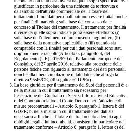
il contatto con te in casi diversi da quelli sopra specificati, ove
giustificato in particolare da una richiesta da te ricevuta e
dall'ambito dell'attività commerciale del Titolare del
trattamento. I tuoi dati personali potranno essere trattati anche
per finalità di marketing sulla base del consenso da te
concesso al Titolare del trattamento. Il trattamento per finalità
diverse da quelle sopra indicate potrà essere effettuato: (i)
sulla base dell’ottenimento di un consenso aggiuntivo, (ii)
sulla base della normativa applicabile, o (iii) quando sia
compatibile con la finalità per cui i dati personali sono stati
originariamente raccolti (Articolo 6, paragrafo 4, del
Regolamento (UE) 2016/679 del Parlamento europeo e del
Consiglio, del 27 aprile 2016, relativo alla protezione delle
persone fisiche con riguardo al trattamento dei dati personali,
nonché alla libera circolazione di tali dati e che abroga la
direttiva 95/46/CE, (di seguito: «GDPR»).
La base giuridica per il trattamento dei Suoi dati personali è: a.
nella misura in cui il trattamento sia necessario per
l’esecuzione del Contratto di Servizi Informativi ed Educativi
o del Contratto relativo al Conto Demo e per l’adozione di
misure precontrattuali – Articolo 6, paragrafo 1, lettera b del
GDPR; b. nella misura in cui il trattamento dei dati sia
necessario affinché il Titolare del trattamento adempia agli
obblighi legali a lui incombenti, consistenti in particolare nel
trattamento conforme – Articolo 6, paragrafo 1, lettera c) del