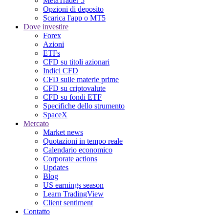
MetaTrader 5
Opzioni di deposito
Scarica l'app o MT5
Dove investire
Forex
Azioni
ETFs
CFD su titoli azionari
Indici CFD
CFD sulle materie prime
CFD su criptovalute
CFD su fondi ETF
Specifiche dello strumento
SpaceX
Mercato
Market news
Quotazioni in tempo reale
Calendario economico
Corporate actions
Updates
Blog
US earnings season
Learn TradingView
Client sentiment
Contatto