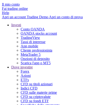
Il mio conto
Fai trading online
Help
Apri un account
Trading
Demo
Apri un conto di prova
Investi
Conto OANDA
OANDA stocks account
TradingView
Tassi di interesse
App mobile
Cliente professionista
MetaTrader 5
Opzioni di deposito
Scarica l'app o MT5
Dove investire
Forex
Azioni
ETFs
CFD su titoli azionari
Indici CFD
CFD sulle materie prime
CFD su criptovalute
CFD su fondi ETF