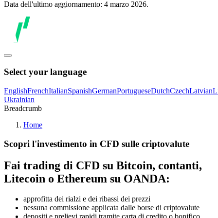
Data dell'ultimo aggiornamento: 4 marzo 2026.
Select your language
English
French
Italian
Spanish
German
Portuguese
Dutch
Czech
Latvian
L
Ukrainian
Breadcrumb
Home
Scopri l'investimento in CFD sulle criptovalute
Fai trading di CFD su Bitcoin, contanti,
Litecoin o Ethereum su OANDA:
approfitta dei rialzi e dei ribassi dei prezzi
nessuna commissione applicata dalle borse di criptovalute
depositi e prelievi rapidi tramite carta di credito o bonifico