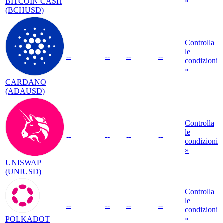
»
BITCOIN CASH
(BCHUSD)
Controlla
le
--
--
--
--
condizioni
»
CARDANO
(ADAUSD)
Controlla
le
--
--
--
--
condizioni
»
UNISWAP
(UNIUSD)
Controlla
le
--
--
--
--
condizioni
»
POLKADOT