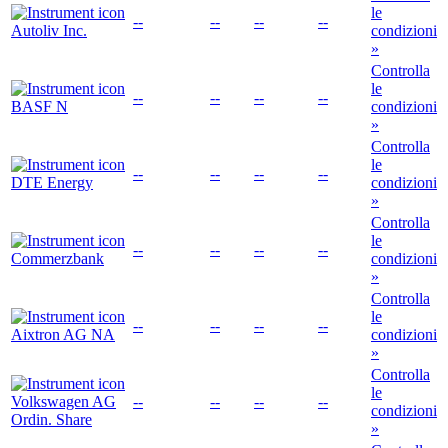
le
--
--
--
--
Autoliv Inc.
condizioni
»
Controlla
le
--
--
--
--
BASF N
condizioni
»
Controlla
le
--
--
--
--
DTE Energy
condizioni
»
Controlla
le
--
--
--
--
Commerzbank
condizioni
»
Controlla
le
--
--
--
--
Aixtron AG NA
condizioni
»
Controlla
le
Volkswagen AG
--
--
--
--
condizioni
Ordin. Share
»