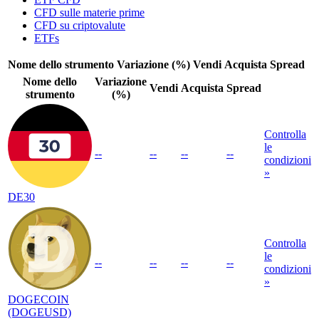
CFD sulle materie prime
CFD su criptovalute
ETFs
Nome dello strumento
Variazione (%)
Vendi
Acquista
Spread
Nome dello
Variazione
Vendi
Acquista
Spread
strumento
(%)
Controlla
le
--
--
--
--
condizioni
»
DE30
Controlla
le
--
--
--
--
condizioni
»
DOGECOIN
(DOGEUSD)