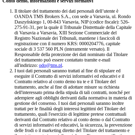
Conto demo, informazioni e servizi formativi
Il titolare del trattamento dei dati personali dell’utente è
OANDA TMS Brokers S.A., con sede a Varsavia, ul. Rondo
Daszyńskiego 1, 00-843 Varsavia, NIP (codice fiscale): 526-
275-91-31, per la quale il Tribunale Distrettuale della Capitale
di Varsavia a Varsavia, XIII Sezione Commerciale del
Registro Nazionale dei Tribunali, mantiene i fascicoli di
registrazione con il numero KRS: 0000204776, capitale
sociale di 3 537 560 PLN (interamente versato). Il
Responsabile della protezione dei dati nominato dal Titolare
del trattamento può essere contattato tramite e-mail
all'indirizzo:
odo@tms.pl
.
I tuoi dati personali saranno trattati al fine di stipulare ed
eseguire il Contratto di servizi informativi ed educativi e il
Contratto relativo al conto demo tra te e il Titolare del
trattamento, anche al fine di adottare misure su richiesta
dell'interessato prima della stipula di tali contratti, nonché per
adempiere agli obblighi derivanti dalla normativa in materia di
gestione del consenso. I tuoi dati personali saranno inoltre
trattati per le finalità degli interessi legittimi del Titolare del
trattamento, quali l'esercizio di legittime pretese contrattuali
derivanti dal Contratto relativo al conto demo o dal Contratto
di servizi informativi ed educativi, la sicurezza, la prevenzione
delle frodi o il marketing diretto del Titolare del trattamento e