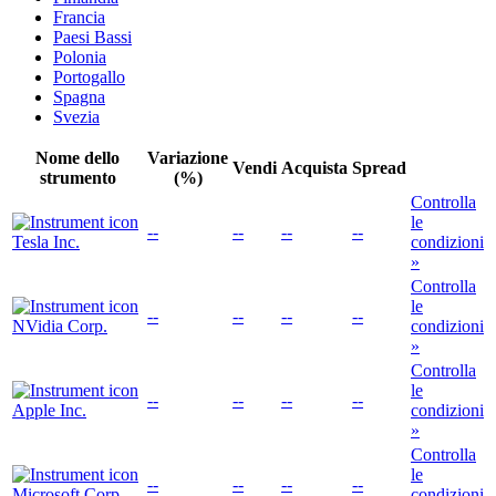
Francia
Paesi Bassi
Polonia
Portogallo
Spagna
Svezia
Nome dello
Variazione
Vendi
Acquista
Spread
strumento
(%)
Controlla
le
--
--
--
--
Tesla Inc.
condizioni
»
Controlla
le
--
--
--
--
NVidia Corp.
condizioni
»
Controlla
le
--
--
--
--
Apple Inc.
condizioni
»
Controlla
le
--
--
--
--
Microsoft Corp.
condizioni