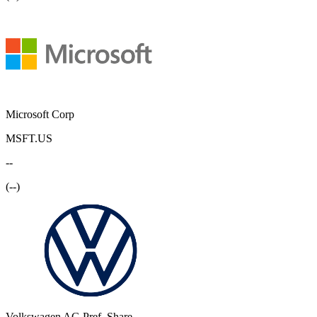
Microsoft Corp
MSFT.US
--
(
--
)
Volkswagen AG Pref. Share