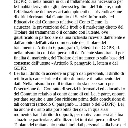
GDPR; c. nella misura in cui il trattamento sia necessario per
le finalità derivanti dagli interessi legittimi del Titolare, quali
l'effettuazione dei necessari adempimenti e la rivendicazione
di diritti derivanti dal Contratto di Servizi Informativi ed
Educativi o dal Contratto relativo al Conto Demo, la
sicurezza, la prevenzione delle frodi o il marketing diretto del
Titolare del trattamento o il contatto con l'utente, ove
giustificato in particolare da una richiesta ricevuta dall'utente e
dall'ambito dell'attività commerciale del Titolare del
trattamento - Articolo 6, paragrafo 1, lettera f del GDPR; d.
nella misura in cui i dati personali dell’utente siano trattati per
finalità di marketing del Titolare del trattamento sulla base del
consenso dell’utente - Articolo 6, paragrafo 1, lettera a del
GDPR.
Lei ha il diritto di accedere ai propri dati personali, il diritto di
rettificarli, cancellarli e il diritto di limitare il trattamento dei
dati. Nella misura in cui il trattamento sia necessario per
l’esecuzione del Contratto di servizi informativi ed educativi o
del Contratto relativo al conto demo di cui Lei è parte, oppure
per dare seguito a una Sua richiesta prima della conclusione di
tali contratti (articolo 6, paragrafo 1, lettera b del GDPR), Lei
ha anche il diritto alla portabilità dei dati. In qualsiasi
momento, hai il diritto di opporti, per motivi connessi alla tua
situazione particolare, all'utilizzo dei tuoi dati personali se il
Titolare del trattamento tratta i tuoi dati personali sulla base del