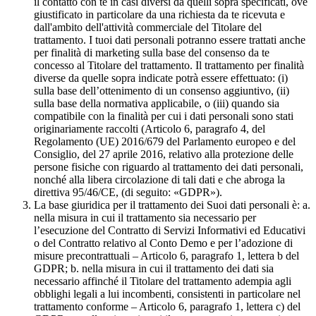
il contatto con te in casi diversi da quelli sopra specificati, ove
giustificato in particolare da una richiesta da te ricevuta e
dall'ambito dell'attività commerciale del Titolare del
trattamento. I tuoi dati personali potranno essere trattati anche
per finalità di marketing sulla base del consenso da te
concesso al Titolare del trattamento. Il trattamento per finalità
diverse da quelle sopra indicate potrà essere effettuato: (i)
sulla base dell’ottenimento di un consenso aggiuntivo, (ii)
sulla base della normativa applicabile, o (iii) quando sia
compatibile con la finalità per cui i dati personali sono stati
originariamente raccolti (Articolo 6, paragrafo 4, del
Regolamento (UE) 2016/679 del Parlamento europeo e del
Consiglio, del 27 aprile 2016, relativo alla protezione delle
persone fisiche con riguardo al trattamento dei dati personali,
nonché alla libera circolazione di tali dati e che abroga la
direttiva 95/46/CE, (di seguito: «GDPR»).
La base giuridica per il trattamento dei Suoi dati personali è: a.
nella misura in cui il trattamento sia necessario per
l’esecuzione del Contratto di Servizi Informativi ed Educativi
o del Contratto relativo al Conto Demo e per l’adozione di
misure precontrattuali – Articolo 6, paragrafo 1, lettera b del
GDPR; b. nella misura in cui il trattamento dei dati sia
necessario affinché il Titolare del trattamento adempia agli
obblighi legali a lui incombenti, consistenti in particolare nel
trattamento conforme – Articolo 6, paragrafo 1, lettera c) del