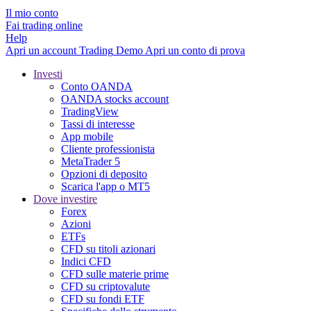
Il mio conto
Fai trading online
Help
Apri un account
Trading
Demo
Apri un conto di prova
Investi
Conto OANDA
OANDA stocks account
TradingView
Tassi di interesse
App mobile
Cliente professionista
MetaTrader 5
Opzioni di deposito
Scarica l'app o MT5
Dove investire
Forex
Azioni
ETFs
CFD su titoli azionari
Indici CFD
CFD sulle materie prime
CFD su criptovalute
CFD su fondi ETF