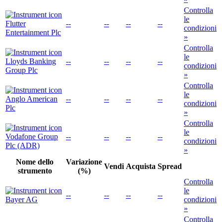
Controlla
le
Flutter
--
--
--
--
condizioni
Entertainment Plc
»
Controlla
le
Lloyds Banking
--
--
--
--
condizioni
Group Plc
»
Controlla
le
Anglo American
--
--
--
--
condizioni
Plc
»
Controlla
le
Vodafone Group
--
--
--
--
condizioni
Plc (ADR)
»
Nome dello
Variazione
Vendi
Acquista
Spread
strumento
(%)
Controlla
le
--
--
--
--
Bayer AG
condizioni
»
Controlla