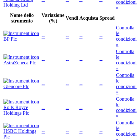
condizioni
Holding Ltd
»
Nome dello
Variazione
Vendi
Acquista
Spread
strumento
(%)
Controlla
le
--
--
--
--
BP Plc
condizioni
»
Controlla
le
--
--
--
--
AstraZeneca Plc
condizioni
»
Controlla
le
--
--
--
--
Glencore Plc
condizioni
»
Controlla
le
Rolls-Royce
--
--
--
--
condizioni
Holdings Plc
»
Controlla
le
HSBC Holdings
--
--
--
--
condizioni
Plc
»