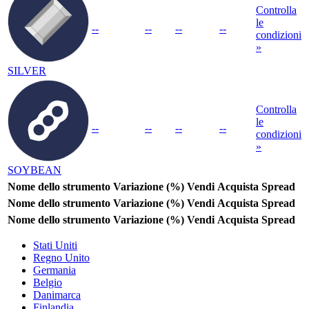
Controlla
le
--
--
--
--
condizioni
»
SILVER
Controlla
le
--
--
--
--
condizioni
»
SOYBEAN
Nome dello strumento
Variazione (%)
Vendi
Acquista
Spread
Nome dello strumento
Variazione (%)
Vendi
Acquista
Spread
Nome dello strumento
Variazione (%)
Vendi
Acquista
Spread
Stati Uniti
Regno Unito
Germania
Belgio
Danimarca
Finlandia