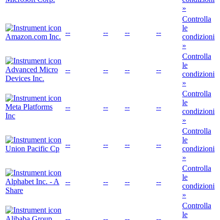
»
Controlla
le
--
--
--
--
Amazon.com Inc.
condizioni
»
Controlla
le
Advanced Micro
--
--
--
--
condizioni
Devices Inc.
»
Controlla
le
Meta Platforms
--
--
--
--
condizioni
Inc
»
Controlla
le
--
--
--
--
Union Pacific Cp
condizioni
»
Controlla
le
Alphabet Inc. - A
--
--
--
--
condizioni
Share
»
Controlla
le
Alibaba Group
--
--
--
--