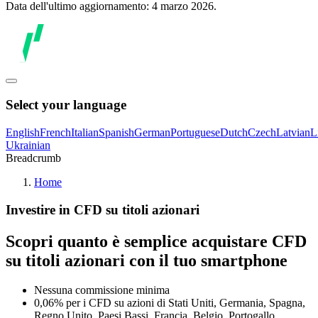
Data dell'ultimo aggiornamento: 4 marzo 2026.
Select your language
English
French
Italian
Spanish
German
Portuguese
Dutch
Czech
Latvian
L
Ukrainian
Breadcrumb
Home
Investire in CFD su titoli azionari
Scopri quanto è semplice acquistare CFD
su titoli azionari con il tuo smartphone
Nessuna commissione minima
0,06% per i CFD su azioni di Stati Uniti, Germania, Spagna,
Regno Unito, Paesi Bassi, Francia, Belgio, Portogallo,