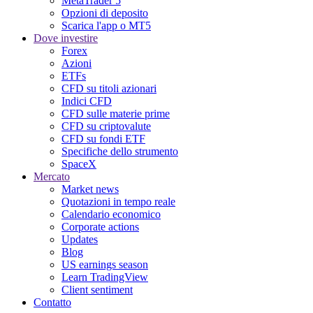
MetaTrader 5
Opzioni di deposito
Scarica l'app o MT5
Dove investire
Forex
Azioni
ETFs
CFD su titoli azionari
Indici CFD
CFD sulle materie prime
CFD su criptovalute
CFD su fondi ETF
Specifiche dello strumento
SpaceX
Mercato
Market news
Quotazioni in tempo reale
Calendario economico
Corporate actions
Updates
Blog
US earnings season
Learn TradingView
Client sentiment
Contatto