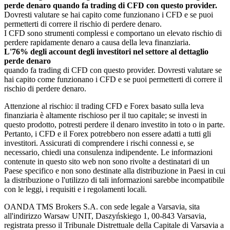
perde denaro quando fa trading di CFD con questo provider.
Dovresti valutare se hai capito come funzionano i CFD e se puoi
permetterti di correre il rischio di perdere denaro.
I CFD sono strumenti complessi e comportano un elevato rischio di
perdere rapidamente denaro a causa della leva finanziaria.
L'76% degli account degli investitori nel settore al dettaglio
perde denaro
quando fa trading di CFD con questo provider. Dovresti valutare se
hai capito come funzionano i CFD e se puoi permetterti di correre il
rischio di perdere denaro.
Attenzione al rischio: il trading CFD e Forex basato sulla leva
finanziaria è altamente rischioso per il tuo capitale; se investi in
questo prodotto, potresti perdere il denaro investito in toto o in parte.
Pertanto, i CFD e il Forex potrebbero non essere adatti a tutti gli
investitori. Assicurati di comprendere i rischi connessi e, se
necessario, chiedi una consulenza indipendente. Le informazioni
contenute in questo sito web non sono rivolte a destinatari di un
Paese specifico e non sono destinate alla distribuzione in Paesi in cui
la distribuzione o l'utilizzo di tali informazioni sarebbe incompatibile
con le leggi, i requisiti e i regolamenti locali.
OANDA TMS Brokers S.A. con sede legale a Varsavia, sita
all'indirizzo Warsaw UNIT, Daszyńskiego 1, 00-843 Varsavia,
registrata presso il Tribunale Distrettuale della Capitale di Varsavia a