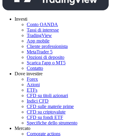
Investi
Conto OANDA
Tassi di interesse
TradingView
App mobile
Cliente professionista
MetaTrader 5
Opzioni di deposito
Scarica l'app o MT5
Contatto
Dove investire
Forex
Azioni
ETFs
CFD su titoli azionari
Indici CFD
CFD sulle materie prime
CFD su criptovalute
CFD su fondi ETF
Specifiche dello strumento
Mercato
Corporate actions