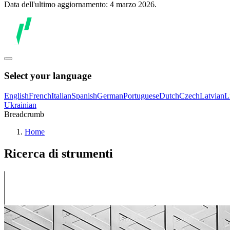
Data dell'ultimo aggiornamento: 4 marzo 2026.
Select your language
English
French
Italian
Spanish
German
Portuguese
Dutch
Czech
Latvian
L
Ukrainian
Breadcrumb
Home
Ricerca di strumenti