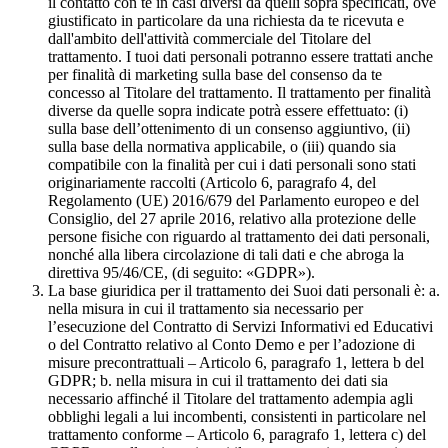
il contatto con te in casi diversi da quelli sopra specificati, ove
giustificato in particolare da una richiesta da te ricevuta e
dall'ambito dell'attività commerciale del Titolare del
trattamento. I tuoi dati personali potranno essere trattati anche
per finalità di marketing sulla base del consenso da te
concesso al Titolare del trattamento. Il trattamento per finalità
diverse da quelle sopra indicate potrà essere effettuato: (i)
sulla base dell’ottenimento di un consenso aggiuntivo, (ii)
sulla base della normativa applicabile, o (iii) quando sia
compatibile con la finalità per cui i dati personali sono stati
originariamente raccolti (Articolo 6, paragrafo 4, del
Regolamento (UE) 2016/679 del Parlamento europeo e del
Consiglio, del 27 aprile 2016, relativo alla protezione delle
persone fisiche con riguardo al trattamento dei dati personali,
nonché alla libera circolazione di tali dati e che abroga la
direttiva 95/46/CE, (di seguito: «GDPR»).
La base giuridica per il trattamento dei Suoi dati personali è: a.
nella misura in cui il trattamento sia necessario per
l’esecuzione del Contratto di Servizi Informativi ed Educativi
o del Contratto relativo al Conto Demo e per l’adozione di
misure precontrattuali – Articolo 6, paragrafo 1, lettera b del
GDPR; b. nella misura in cui il trattamento dei dati sia
necessario affinché il Titolare del trattamento adempia agli
obblighi legali a lui incombenti, consistenti in particolare nel
trattamento conforme – Articolo 6, paragrafo 1, lettera c) del