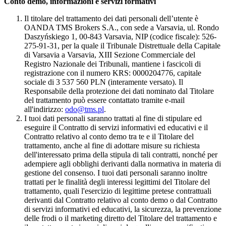
Conto demo, informazioni e servizi formativi
Il titolare del trattamento dei dati personali dell’utente è
OANDA TMS Brokers S.A., con sede a Varsavia, ul. Rondo
Daszyńskiego 1, 00-843 Varsavia, NIP (codice fiscale): 526-
275-91-31, per la quale il Tribunale Distrettuale della Capitale
di Varsavia a Varsavia, XIII Sezione Commerciale del
Registro Nazionale dei Tribunali, mantiene i fascicoli di
registrazione con il numero KRS: 0000204776, capitale
sociale di 3 537 560 PLN (interamente versato). Il
Responsabile della protezione dei dati nominato dal Titolare
del trattamento può essere contattato tramite e-mail
all'indirizzo:
odo@tms.pl
.
I tuoi dati personali saranno trattati al fine di stipulare ed
eseguire il Contratto di servizi informativi ed educativi e il
Contratto relativo al conto demo tra te e il Titolare del
trattamento, anche al fine di adottare misure su richiesta
dell'interessato prima della stipula di tali contratti, nonché per
adempiere agli obblighi derivanti dalla normativa in materia di
gestione del consenso. I tuoi dati personali saranno inoltre
trattati per le finalità degli interessi legittimi del Titolare del
trattamento, quali l'esercizio di legittime pretese contrattuali
derivanti dal Contratto relativo al conto demo o dal Contratto
di servizi informativi ed educativi, la sicurezza, la prevenzione
delle frodi o il marketing diretto del Titolare del trattamento e