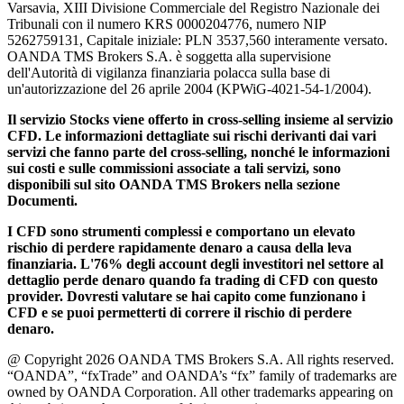
Varsavia, XIII Divisione Commerciale del Registro Nazionale dei
Tribunali con il numero KRS 0000204776, numero NIP
5262759131, Capitale iniziale: PLN 3537,560 interamente versato.
OANDA TMS Brokers S.A. è soggetta alla supervisione
dell'Autorità di vigilanza finanziaria polacca sulla base di
un'autorizzazione del 26 aprile 2004 (KPWiG-4021-54-1/2004).
Il servizio Stocks viene offerto in cross-selling insieme al servizio
CFD. Le informazioni dettagliate sui rischi derivanti dai vari
servizi che fanno parte del cross-selling, nonché le informazioni
sui costi e sulle commissioni associate a tali servizi, sono
disponibili sul sito OANDA TMS Brokers nella sezione
Documenti.
I CFD sono strumenti complessi e comportano un elevato
rischio di perdere rapidamente denaro a causa della leva
finanziaria. L'76% degli account degli investitori nel settore al
dettaglio perde denaro quando fa trading di CFD con questo
provider. Dovresti valutare se hai capito come funzionano i
CFD e se puoi permetterti di correre il rischio di perdere
denaro.
@ Copyright 2026 OANDA TMS Brokers S.A. All rights reserved.
“OANDA”, “fxTrade” and OANDA’s “fx” family of trademarks are
owned by OANDA Corporation. All other trademarks appearing on