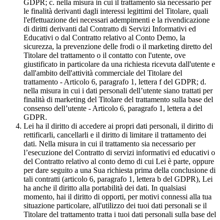
GDPR; c. nella misura in cui il trattamento sia necessario per
le finalità derivanti dagli interessi legittimi del Titolare, quali
l'effettuazione dei necessari adempimenti e la rivendicazione
di diritti derivanti dal Contratto di Servizi Informativi ed
Educativi o dal Contratto relativo al Conto Demo, la
sicurezza, la prevenzione delle frodi o il marketing diretto del
Titolare del trattamento o il contatto con l'utente, ove
giustificato in particolare da una richiesta ricevuta dall'utente e
dall'ambito dell'attività commerciale del Titolare del
trattamento - Articolo 6, paragrafo 1, lettera f del GDPR; d.
nella misura in cui i dati personali dell’utente siano trattati per
finalità di marketing del Titolare del trattamento sulla base del
consenso dell’utente - Articolo 6, paragrafo 1, lettera a del
GDPR.
Lei ha il diritto di accedere ai propri dati personali, il diritto di
rettificarli, cancellarli e il diritto di limitare il trattamento dei
dati. Nella misura in cui il trattamento sia necessario per
l’esecuzione del Contratto di servizi informativi ed educativi o
del Contratto relativo al conto demo di cui Lei è parte, oppure
per dare seguito a una Sua richiesta prima della conclusione di
tali contratti (articolo 6, paragrafo 1, lettera b del GDPR), Lei
ha anche il diritto alla portabilità dei dati. In qualsiasi
momento, hai il diritto di opporti, per motivi connessi alla tua
situazione particolare, all'utilizzo dei tuoi dati personali se il
Titolare del trattamento tratta i tuoi dati personali sulla base del