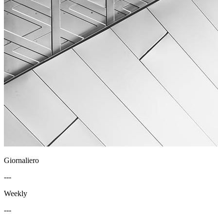
Giornaliero
---
Weekly
---