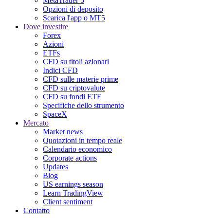
MetaTrader 5
Opzioni di deposito
Scarica l'app o MT5
Dove investire
Forex
Azioni
ETFs
CFD su titoli azionari
Indici CFD
CFD sulle materie prime
CFD su criptovalute
CFD su fondi ETF
Specifiche dello strumento
SpaceX
Mercato
Market news
Quotazioni in tempo reale
Calendario economico
Corporate actions
Updates
Blog
US earnings season
Learn TradingView
Client sentiment
Contatto