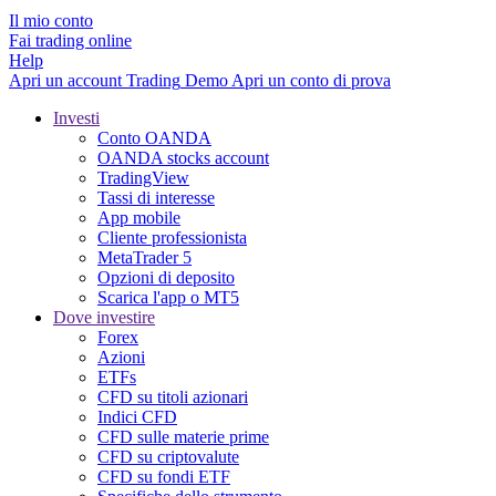
Il mio conto
Fai trading online
Help
Apri un account
Trading
Demo
Apri un conto di prova
Investi
Conto OANDA
OANDA stocks account
TradingView
Tassi di interesse
App mobile
Cliente professionista
MetaTrader 5
Opzioni di deposito
Scarica l'app o MT5
Dove investire
Forex
Azioni
ETFs
CFD su titoli azionari
Indici CFD
CFD sulle materie prime
CFD su criptovalute
CFD su fondi ETF