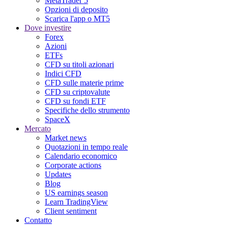
MetaTrader 5
Opzioni di deposito
Scarica l'app o MT5
Dove investire
Forex
Azioni
ETFs
CFD su titoli azionari
Indici CFD
CFD sulle materie prime
CFD su criptovalute
CFD su fondi ETF
Specifiche dello strumento
SpaceX
Mercato
Market news
Quotazioni in tempo reale
Calendario economico
Corporate actions
Updates
Blog
US earnings season
Learn TradingView
Client sentiment
Contatto