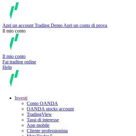
Apri un account
Trading
Demo
Apri un conto di prova
Il mio conto
Il mio conto
Fai trading online
Help
Investi
Conto OANDA
OANDA stocks account
TradingView
Tassi di interesse
App mobile
Cliente professionista