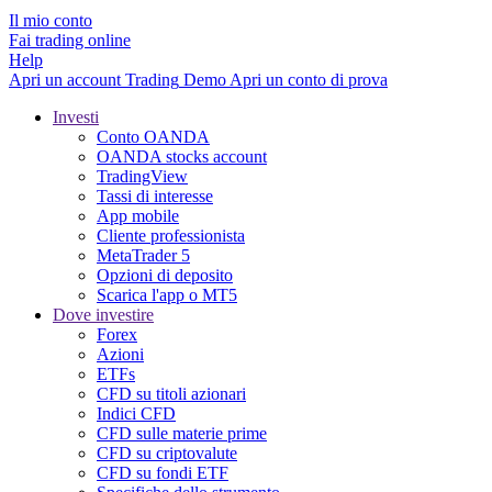
Il mio conto
Fai trading online
Help
Apri un account
Trading
Demo
Apri un conto di prova
Investi
Conto OANDA
OANDA stocks account
TradingView
Tassi di interesse
App mobile
Cliente professionista
MetaTrader 5
Opzioni di deposito
Scarica l'app o MT5
Dove investire
Forex
Azioni
ETFs
CFD su titoli azionari
Indici CFD
CFD sulle materie prime
CFD su criptovalute
CFD su fondi ETF