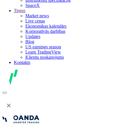
Instrumentu specifikācija
SpaceX
Tirgus
Market news
Live cenas
Ekonomikas kalendārs
Korporatīvās darbības
Updates
Blog
US earnings season
Learn TradingView
Klientu noskaņojums
Kontakts