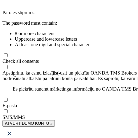
Paroles stiprums:
The password must contain:
8 or more characters
Uppercase and lowercase letters
At least one digit and special character
Check all consents
Apstiprinu, ka esmu izlasījis(-usi) un piekrītu OANDA TMS Brokers
nodrošinātu atbalstu pa tālruni konta pārvaldībai. Es saprotu, ka varu 
Es piekrītu saņemt mārketinga informāciju no OANDA TMS Brok
E-pasta
SMS/MMS
ATVĒRT DEMO KONTU »