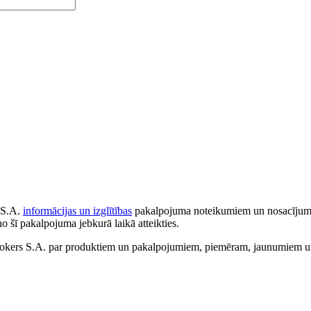
 S.A.
informācijas un izglītības
pakalpojuma noteikumiem un nosacījumiem
no šī pakalpojuma jebkurā laikā atteikties.
ers S.A. par produktiem un pakalpojumiem, piemēram, jaunumiem un 