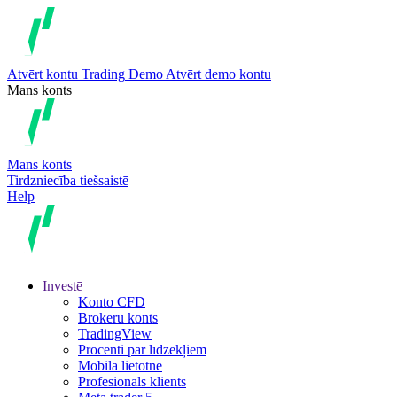
Atvērt kontu
Trading
Demo
Atvērt demo kontu
Mans konts
Mans konts
Tirdzniecība tiešsaistē
Help
Investē
Konto CFD
Brokeru konts
TradingView
Procenti par līdzekļiem
Mobilā lietotne
Profesionāls klients