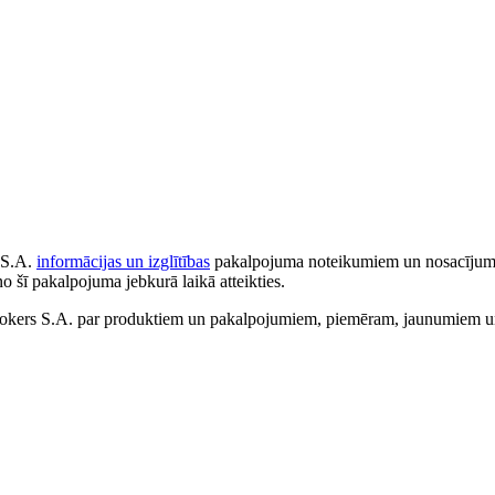
 S.A.
informācijas un izglītības
pakalpojuma noteikumiem un nosacījumiem
no šī pakalpojuma jebkurā laikā atteikties.
ers S.A. par produktiem un pakalpojumiem, piemēram, jaunumiem un 