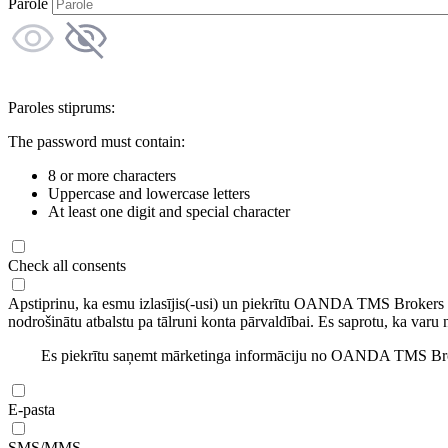
Parole
Paroles stiprums:
The password must contain:
8 or more characters
Uppercase and lowercase letters
At least one digit and special character
Check all consents
Apstiprinu, ka esmu izlasījis(-usi) un piekrītu OANDA TMS Brokers
nodrošinātu atbalstu pa tālruni konta pārvaldībai. Es saprotu, ka varu 
Es piekrītu saņemt mārketinga informāciju no OANDA TMS Brok
E-pasta
SMS/MMS