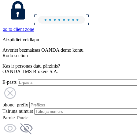
go to client zone
Aizpildiet veidlapu
Atveriet bezmaksas OANDA demo kontu
Rodo section
Kas ir personas datu pārzinis?
OANDA TMS Brokers S.A.
E-pasts
phone_prefix
Tālruņa numurs
Parole