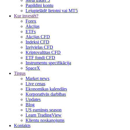
Meta trader 5
Papildini kontu
Lejupielādē lietotni vai MT5
Kur investēt?
Forex
Akcijas
ETFs
Akcijas CFD
Indeksi CFD
Izejvielas CFD
Kriptovalūtas CFD
ETF fondi CFD
Instrumentu specifikācija
SpaceX
Tirgus
Market news
Live cenas
Ekonomikas kalendārs
Korporatīvās darbības
Updates
Blog
US earnings season
Learn TradingView
Klientu noskaņojums
Kontakts