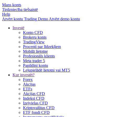
Mans konts
Tirdzniecība tiešsaistē
Help
Atvērt kontu
Trading
Demo
Atvērt demo kontu
Investē
Konto CFD
Brokeru konts
TradingView
Procenti par līdzekļiem
Mobilā lietotne
Profesionāls klients
Meta trader 5
Papildini kontu
Lejupielādē lietotni vai MT5
Kur investēt?
Forex
Akcijas
ETFs
Akcijas CFD
Indeksi CFD
Izejvielas CFD
Kriptovalūtas CFD
ETF fondi CFD