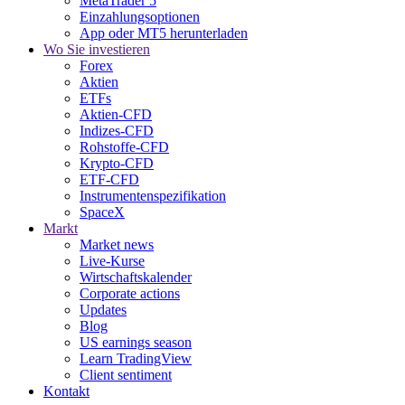
MetaTrader 5
Einzahlungsoptionen
App oder MT5 herunterladen
Wo Sie investieren
Forex
Aktien
ETFs
Aktien-CFD
Indizes-CFD
Rohstoffe-CFD
Krypto-CFD
ETF-CFD
Instrumentenspezifikation
SpaceX
Markt
Market news
Live-Kurse
Wirtschaftskalender
Corporate actions
Updates
Blog
US earnings season
Learn TradingView
Client sentiment
Kontakt