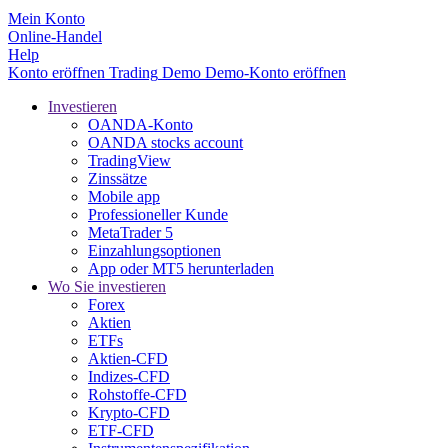
Mein Konto
Online-Handel
Help
Konto eröffnen
Trading
Demo
Demo-Konto eröffnen
Investieren
OANDA-Konto
OANDA stocks account
TradingView
Zinssätze
Mobile app
Professioneller Kunde
MetaTrader 5
Einzahlungsoptionen
App oder MT5 herunterladen
Wo Sie investieren
Forex
Aktien
ETFs
Aktien-CFD
Indizes-CFD
Rohstoffe-CFD
Krypto-CFD
ETF-CFD