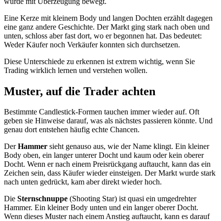
wurde mit Überzeugung bewegt.
Eine Kerze mit kleinem Body und langen Dochten erzählt dagegen
eine ganz andere Geschichte. Der Markt ging stark nach oben und
unten, schloss aber fast dort, wo er begonnen hat. Das bedeutet:
Weder Käufer noch Verkäufer konnten sich durchsetzen.
Diese Unterschiede zu erkennen ist extrem wichtig, wenn Sie
Trading wirklich lernen und verstehen wollen.
Muster, auf die Trader achten
Bestimmte Candlestick-Formen tauchen immer wieder auf. Oft
geben sie Hinweise darauf, was als nächstes passieren könnte. Und
genau dort entstehen häufig echte Chancen.
Der
Hammer
sieht genauso aus, wie der Name klingt. Ein kleiner
Body oben, ein langer unterer Docht und kaum oder kein oberer
Docht. Wenn er nach einem Preisrückgang auftaucht, kann das ein
Zeichen sein, dass Käufer wieder einsteigen. Der Markt wurde stark
nach unten gedrückt, kam aber direkt wieder hoch.
Die
Sternschnuppe
(Shooting Star) ist quasi ein umgedrehter
Hammer. Ein kleiner Body unten und ein langer oberer Docht.
Wenn dieses Muster nach einem Anstieg auftaucht, kann es darauf