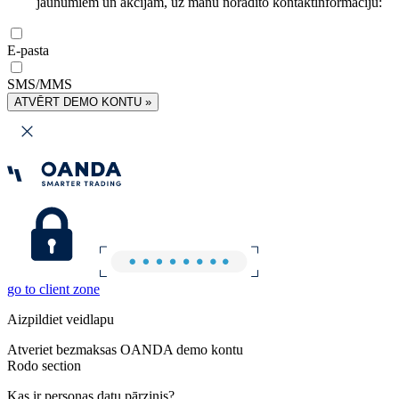
jaunumiem un akcijām, uz manu norādīto kontaktinformāciju:
E-pasta
SMS/MMS
ATVĒRT DEMO KONTU »
go to client zone
Aizpildiet veidlapu
Atveriet bezmaksas OANDA demo kontu
Rodo section
Kas ir personas datu pārzinis?