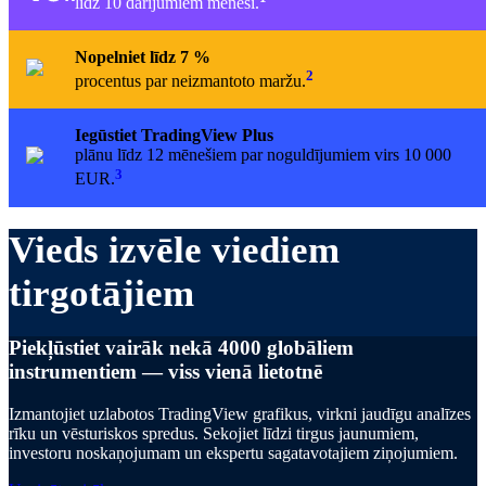
līdz 10 darījumiem mēnesī.
Nopelniet līdz 7 %
2
procentus par neizmantoto maržu.
Iegūstiet TradingView Plus
plānu līdz 12 mēnešiem par noguldījumiem virs 10 000
3
EUR.
Vieds izvēle viediem
tirgotājiem
Piekļūstiet vairāk nekā 4000 globāliem
instrumentiem — viss vienā lietotnē
Izmantojiet uzlabotos TradingView grafikus, virkni jaudīgu analīzes
rīku un vēsturiskos spredus. Sekojiet līdzi tirgus jaunumiem,
investoru noskaņojumam un ekspertu sagatavotajiem ziņojumiem.