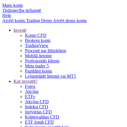
Mans konts
Tirdzniecība tiešsaistē
Help
Atvērt kontu
Trading
Demo
Atvērt demo kontu
Investē
Konto CFD
Brokeru konts
TradingView
Procenti par līdzekļiem
Mobilā lietotne
Profesionāls klients
Meta trader 5
Papildini kontu
Lejupielādē lietotni vai MT5
Kur investēt?
Forex
Akcijas
ETFs
Akcijas CFD
Indeksi CFD
Izejvielas CFD
Kriptovalūtas CFD
ETF fondi CFD