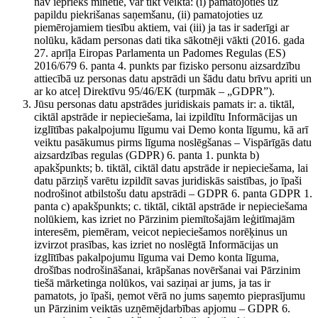
nav iepriekš minētie, var tikt veikta: (i) pamatojoties uz
papildu piekrišanas saņemšanu, (ii) pamatojoties uz
piemērojamiem tiesību aktiem, vai (iii) ja tas ir saderīgi ar
nolūku, kādam personas dati tika sākotnēji vākti (2016. gada
27. aprīļa Eiropas Parlamenta un Padomes Regulas (ES)
2016/679 6. panta 4. punkts par fizisko personu aizsardzību
attiecībā uz personas datu apstrādi un šādu datu brīvu apriti un
ar ko atceļ Direktīvu 95/46/EK (turpmāk – „GDPR”).
Jūsu personas datu apstrādes juridiskais pamats ir: a. tiktāl,
ciktāl apstrāde ir nepieciešama, lai izpildītu Informācijas un
izglītības pakalpojumu līgumu vai Demo konta līgumu, kā arī
veiktu pasākumus pirms līguma noslēgšanas – Vispārīgās datu
aizsardzības regulas (GDPR) 6. panta 1. punkta b)
apakšpunkts; b. tiktāl, ciktāl datu apstrāde ir nepieciešama, lai
datu pārziņš varētu izpildīt savas juridiskās saistības, jo īpaši
nodrošinot atbilstošu datu apstrādi – GDPR 6. panta GDPR 1.
panta c) apakšpunkts; c. tiktāl, ciktāl apstrāde ir nepieciešama
nolūkiem, kas izriet no Pārzinim piemītošajām leģitīmajām
interesēm, piemēram, veicot nepieciešamos norēķinus un
izvirzot prasības, kas izriet no noslēgtā Informācijas un
izglītības pakalpojumu līguma vai Demo konta līguma,
drošības nodrošināšanai, krāpšanas novēršanai vai Pārzinim
tiešā mārketinga nolūkos, vai saziņai ar jums, ja tas ir
pamatots, jo īpaši, ņemot vērā no jums saņemto pieprasījumu
un Pārzinim veiktās uzņēmējdarbības apjomu – GDPR 6.