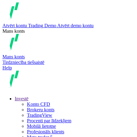
Atvērt kontu
Trading
Demo
Atvērt demo kontu
Mans konts
Mans konts
Tirdzniecība tiešsaistē
Help
Investē
Konto CFD
Brokeru konts
TradingView
Procenti par līdzekļiem
Mobilā lietotne
Profesionāls klients