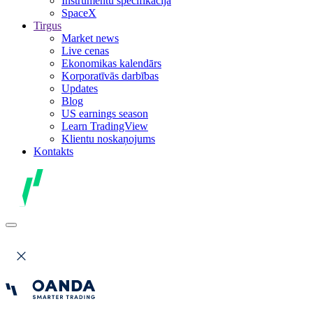
Instrumentu specifikācija
SpaceX
Tirgus
Market news
Live cenas
Ekonomikas kalendārs
Korporatīvās darbības
Updates
Blog
US earnings season
Learn TradingView
Klientu noskaņojums
Kontakts