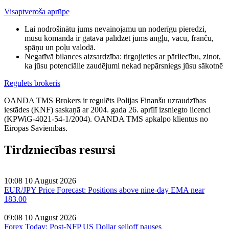
Visaptveroša aprūpe
Lai nodrošinātu jums nevainojamu un noderīgu pieredzi,
mūsu komanda ir gatava palīdzēt jums angļu, vācu, franču,
spāņu un poļu valodā.
Negatīvā bilances aizsardzība: tirgojieties ar pārliecību, zinot,
ka jūsu potenciālie zaudējumi nekad nepārsniegs jūsu sākotnē
Regulēts brokeris
OANDA TMS Brokers ir regulēts Polijas Finanšu uzraudzības
iestādes (KNF) saskaņā ar 2004. gada 26. aprīlī izsniegto licenci
(KPWiG-4021-54-1/2004). OANDA TMS apkalpo klientus no
Eiropas Savienības.
Tirdzniecības resursi
10:08 10 August 2026
EUR/JPY Price Forecast: Positions above nine-day EMA near
183.00
09:08 10 August 2026
Forex Today: Post-NFP US Dollar selloff pauses