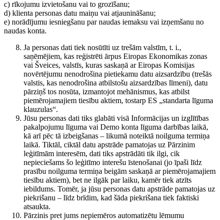
c) rīkojumu izvietošanu vai to grozīšanu;
d) klienta personas datu maiņu vai atjaunināšanu;
e) norādījumu iesniegšanu par naudas iemaksu vai izņemšanu no
naudas konta.
Ja personas dati tiek nosūtīti uz trešām valstīm, t. i.,
saņēmējiem, kas reģistrēti ārpus Eiropas Ekonomikas zonas
vai Šveices, valstīs, kuras saskaņā ar Eiropas Komisijas
novērtējumu nenodrošina pietiekamu datu aizsardzību (trešās
valstis, kas nenodrošina atbilstošu aizsardzības līmeni), datu
pārziņš tos nosūta, izmantojot mehānismus, kas atbilst
piemērojamajiem tiesību aktiem, tostarp ES „standarta līguma
klauzulas“.
Jūsu personas dati tiks glabāti visā Informācijas un izglītības
pakalpojumu līguma vai Demo konta līguma darbības laikā,
kā arī pēc tā izbeigšanas – likumā noteiktā noilguma termiņa
laikā. Tiktāl, ciktāl datu apstrāde pamatojas uz Pārzinim
leģitīmām interesēm, dati tiks apstrādāti tik ilgi, cik
nepieciešams šo leģitīmo interešu īstenošanai (jo īpaši līdz
prasību noilguma termiņa beigām saskaņā ar piemērojamajiem
tiesību aktiem), bet ne ilgāk par laiku, kamēr tiek atzīts
iebildums. Tomēr, ja jūsu personas datu apstrāde pamatojas uz
piekrišanu – līdz brīdim, kad šāda piekrišana tiek faktiski
atsaukta.
Pārzinis pret jums nepiemēros automatizētu lēmumu