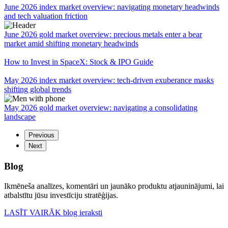
June 2026 index market overview: navigating monetary headwinds
and tech valuation friction
June 2026 gold market overview: precious metals enter a bear
market amid shifting monetary headwinds
How to Invest in SpaceX: Stock & IPO Guide
May 2026 index market overview: tech-driven exuberance masks
shifting global trends
May 2026 gold market overview: navigating a consolidating
landscape
Previous
Next
Blog
Ikmēneša analīzes, komentāri un jaunāko produktu atjauninājumi, lai
atbalstītu jūsu investīciju stratēģijas.
LASĪT VAIRĀK
blog ieraksti