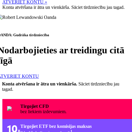
ATVERIET KONTU »
Konta atvēršana ir ātra un vienkārša. Sāciet tirdzniecību jau tagad.
ANDA: Gudrāka tirdzniecība
Nodarbojieties ar treidingu citā
līgā
ATVERIET KONTU
Konta atvēršana ir ātra un vienkārša.
Sāciet tirdzniecību jau
tagad.
Tirgojiet CFD
bez liekiem izdevumiem.
Tirgojiet ETF bez komisijas maksas
1