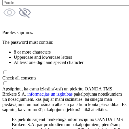
Paroles stiprums:
The password must contain:
8 or more characters
Uppercase and lowercase letters
At least one digit and special character
Check all consents
Apstiprinu, ka esmu izlasījis(-usi) un piekrītu OANDA TMS
Brokers S.A.
informācijas un izglītības
pakalpojuma noteikumiem
un nosacījumiem, kas ļauj ar mani sazināties, lai sniegtu man
piedāvājumu un nodrošinātu atbalstu pa tālruni konta pārvaldībai. Es
saprotu, ka varu no šī pakalpojuma jebkurā laikā atteikties.
Es piekrītu saņemt mārketinga informāciju no OANDA TMS
Brokers S.A. par produktiem un pakalpojumiem, piemēram,