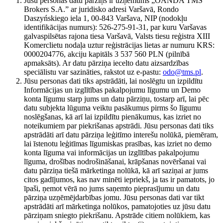
Jūsu personas datu pārziņš ir uzņēmums „OANDA TMS
Brokers S.A.” ar juridisko adresi Varšavā, Rondo
Daszyńskiego iela 1, 00-843 Varšava, NIP (nodokļu
identifikācijas numurs): 526-275-91-31, par kuru Varšavas
galvaspilsētas rajona tiesa Varšavā, Valsts tiesu reģistra XIII
Komerclietu nodaļa uztur reģistrācijas lietas ar numuru KRS:
0000204776, akciju kapitāls 3 537 560 PLN (pilnībā
apmaksāts). Ar datu pārziņa iecelto datu aizsardzības
speciālistu var sazināties, rakstot uz e-pastu:
odo@tms.pl
.
Jūsu personas dati tiks apstrādāti, lai noslēgtu un izpildītu
Informācijas un izglītības pakalpojumu līgumu un Demo
konta līgumu starp jums un datu pārziņu, tostarp arī, lai pēc
datu subjekta lūguma veiktu pasākumus pirms šo līgumu
noslēgšanas, kā arī lai izpildītu pienākumus, kas izriet no
noteikumiem par piekrišanas apstrādi. Jūsu personas dati tiks
apstrādāti arī datu pārziņa leģitīmo interešu nolūkā, piemēram,
lai īstenotu leģitīmas līgumiskas prasības, kas izriet no demo
konta līguma vai informācijas un izglītības pakalpojumu
līguma, drošības nodrošināšanai, krāpšanas novēršanai vai
datu pārziņa tiešā mārketinga nolūkā, kā arī saziņai ar jums
citos gadījumos, kas nav minēti iepriekš, ja tas ir pamatots, jo
īpaši, ņemot vērā no jums saņemto pieprasījumu un datu
pārziņa uzņēmējdarbības jomu. Jūsu personas dati var tikt
apstrādāti arī mārketinga nolūkos, pamatojoties uz jūsu datu
pārziņam sniegto piekrišanu. Apstrāde citiem nolūkiem, kas