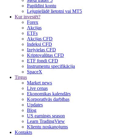
Meta trader 5
Papildini kontu
Lejupielādē lietotni vai MT5
Kur investēt?
Forex
Akcijas
ETFs
Akcijas CFD
Indeksi CFD
Izejvielas CFD
Kriptovalūtas CFD
ETF fondi CFD
Instrumentu specifikācija
SpaceX
Tirgus
Market news
Live cenas
Ekonomikas kalendārs
Korporatīvās darbības
Updates
Blog
US earnings season
Learn TradingView
Klientu noskaņojums
Kontakts