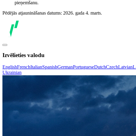
pieņemšanu.
Pēdējās atjaunināšanas datums: 2026. gada 4. marts.
Izvēlieties valodu
English
French
Italian
Spanish
German
Portuguese
Dutch
Czech
Latvian
L
Ukrainian