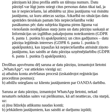
pārziņam kā jūsu profila attēls un tālruņa numurs. Datu
pārziņš var lūgt jums sniegt citus personas datus tikai tad, ja
tas ir nepieciešams, lai atbildētu uz jūsu jautājumu vai risinātu
jautājumu, uz kuru attiecas saziņa. Atkarībā no situācijas datu
apstrādes tiesiskais pamats būs nepieciešamība veikt
pasākumus pēc datu subjekta lūguma pirms līguma vai
vienošanās noslēgšanas starp jums un datu pārziņu saskaņā ar
Informācijas un izglītības pakalpojumu noteikumiem (GDPR
6. panta 1. punkta b) apakšpunkts); un citos gadījumos – datu
pārziņa leģitīmās intereses (GDPR 6. panta 1. punkta f)
apakšpunkts), kas izpaužas kā nepieciešamība atrisināt ziņoto
jautājumu, kas saistīts ar datu pārziņa uzņēmējdarbību (GDPR
6. panta 1. punkta f) apakšpunkts).
Drošības apsvērumu dēļ saruna ar datu pārziņu, izmantojot lietotni
„WhatsApp“, var attiekties vienīgi uz:
a) atbalstu konta atvēršanas procesā (izskaidrojot reģistrācijas
procedūras posmus);
b) atbilžu sniegšanu uz klientu jautājumiem par OANDA darbību.
Saruna ar datu pārziņu, izmantojot WhatsApp lietotni, nekad
nesaturēs nekādas saites vai pielikumus, kā arī neattiecas, cita starpā,
uz:
a) jūsu līdzekļu atlikumu naudas kontā;
b) jebkādiem jautājumiem, kas saistīti ar darījumu izpildi;