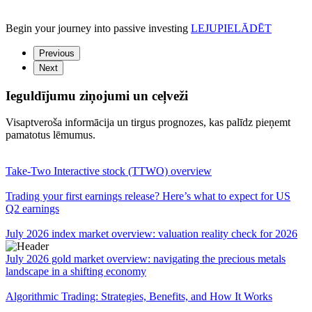
Begin your journey into passive investing
LEJUPIELĀDĒT
Previous
Next
Ieguldījumu ziņojumi un ceļveži
Visaptveroša informācija un tirgus prognozes, kas palīdz pieņemt
pamatotus lēmumus.
Take-Two Interactive stock (TTWO) overview
Trading your first earnings release? Here’s what to expect for US
Q2 earnings
July 2026 index market overview: valuation reality check for 2026
July 2026 gold market overview: navigating the precious metals
landscape in a shifting economy
Algorithmic Trading: Strategies, Benefits, and How It Works