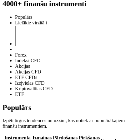
4000+ finanšu instrumenti
Populārs
Lielākie virzītāji
Forex
Indeksi CFD
Akcijas
Akcijas CFD
ETF CFDs
Izejvielas CFD
Kriptovalūtas CFD
ETF
Populārs
Izpēti tirgus tendences un uzzini, kas notiek ar populārākajiem
finanšu instrumentiem.
Instrumenta
Izmaiņas
Pārdošanas
Pirkšanas