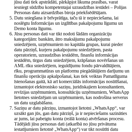
jūsu dati tiek apstrādāti, pārkāpjot likuma prasības, varat
iesniegt sūdzību kompetentajai uzraudzības iestādei – Polijas
Personas datu aizsardzības biroja priekšsēdētājam.
Datu sniegšana ir brīvprātīga, taču tā ir nepieciešama, lai
noslēgtu Informācijas un izglītības pakalpojumu līgumu un
Demo konta līgumu.
Jūsu personas dati var tikt nodoti šādām organizāciju
kategorijām: bankām, ātro maksājumu pakalpojumu
sniedzējiem, uzņēmumiem no kapitāla grupas, kurai pieder
datu pārziņš, kurjeru pakalpojumu sniedzējiem, pasta
operatoriem, uzraudzības iestādēm, finanšu informācijas
iestādēm, tirgus datu sniedzējiem, krāpšanas novēršanas un
AML rīku sniedzējiem, ieguldījumu fondu pārvaldītājiem,
rīku, programmatūras un platformu piegādātājiem darījumu un
finanšu operāciju apkalpošanai, kas tiek veiktas Pamatlīguma
īstenošanas gaitā, kā arī komerciālās informācijas nosūtīšanai,
izmantojot elektronisko saziņu, juridiskajiem konsultantiem,
revīzijas uzņēmumiem, konsultāciju uzņēmumiem, WhatsApp
lietotnes sniedzējam un uzņēmumiem, kas nodrošina serverus
un datu uzglabāšanu.
Saziņu ar datu pārziņu, izmantojot lietotni „WhatsApp“, var
uzsākt gan jūs, gan datu pārziņš, ja ir nepieciešams sazināties
ar jums, lai pabeigtu konta (reālā konta) atvēršanas procesu.
Tādējādi jūsu personas dati (atkarībā no jūsu privātuma
iestatījumiem lietotnē „WhatsApp“) var tikt nosūtīti datu