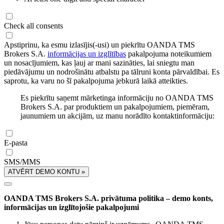
Check all consents
Apstiprinu, ka esmu izlasījis(-usi) un piekrītu OANDA TMS
Brokers S.A.
informācijas un izglītības
pakalpojuma noteikumiem
un nosacījumiem, kas ļauj ar mani sazināties, lai sniegtu man
piedāvājumu un nodrošinātu atbalstu pa tālruni konta pārvaldībai. Es
saprotu, ka varu no šī pakalpojuma jebkurā laikā atteikties.
Es piekrītu saņemt mārketinga informāciju no OANDA TMS
Brokers S.A. par produktiem un pakalpojumiem, piemēram,
jaunumiem un akcijām, uz manu norādīto kontaktinformāciju:
E-pasta
SMS/MMS
ATVĒRT DEMO KONTU »
OANDA TMS Brokers S.A. privātuma politika – demo konts,
informācijas un izglītojošie pakalpojumi