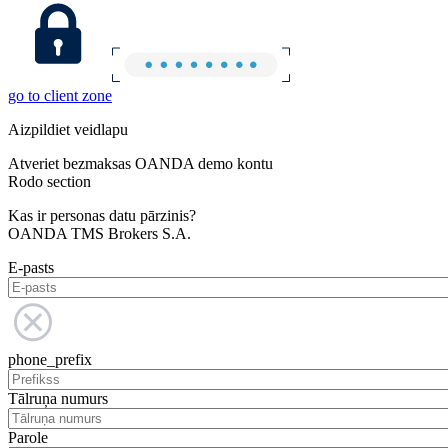
go to client zone
Aizpildiet veidlapu
Atveriet bezmaksas OANDA demo kontu
Rodo section
Kas ir personas datu pārzinis?
OANDA TMS Brokers S.A.
E-pasts
phone_prefix
Tālruņa numurs
Parole