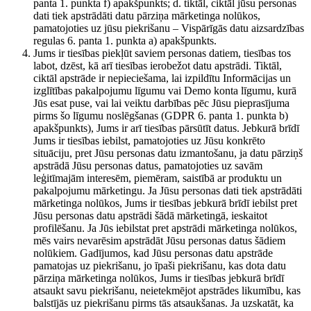
panta 1. punkta f) apakšpunkts; d. tiktāl, ciktāl jūsu personas
dati tiek apstrādāti datu pārziņa mārketinga nolūkos,
pamatojoties uz jūsu piekrišanu – Vispārīgās datu aizsardzības
regulas 6. panta 1. punkta a) apakšpunkts.
Jums ir tiesības piekļūt saviem personas datiem, tiesības tos
labot, dzēst, kā arī tiesības ierobežot datu apstrādi. Tiktāl,
ciktāl apstrāde ir nepieciešama, lai izpildītu Informācijas un
izglītības pakalpojumu līgumu vai Demo konta līgumu, kurā
Jūs esat puse, vai lai veiktu darbības pēc Jūsu pieprasījuma
pirms šo līgumu noslēgšanas (GDPR 6. panta 1. punkta b)
apakšpunkts), Jums ir arī tiesības pārsūtīt datus. Jebkurā brīdī
Jums ir tiesības iebilst, pamatojoties uz Jūsu konkrēto
situāciju, pret Jūsu personas datu izmantošanu, ja datu pārziņš
apstrādā Jūsu personas datus, pamatojoties uz savām
leģitīmajām interesēm, piemēram, saistībā ar produktu un
pakalpojumu mārketingu. Ja Jūsu personas dati tiek apstrādāti
mārketinga nolūkos, Jums ir tiesības jebkurā brīdī iebilst pret
Jūsu personas datu apstrādi šādā mārketingā, ieskaitot
profilēšanu. Ja Jūs iebilstat pret apstrādi mārketinga nolūkos,
mēs vairs nevarēsim apstrādāt Jūsu personas datus šādiem
nolūkiem. Gadījumos, kad Jūsu personas datu apstrāde
pamatojas uz piekrišanu, jo īpaši piekrišanu, kas dota datu
pārziņa mārketinga nolūkos, Jums ir tiesības jebkurā brīdī
atsaukt savu piekrišanu, neietekmējot apstrādes likumību, kas
balstījās uz piekrišanu pirms tās atsaukšanas. Ja uzskatāt, ka