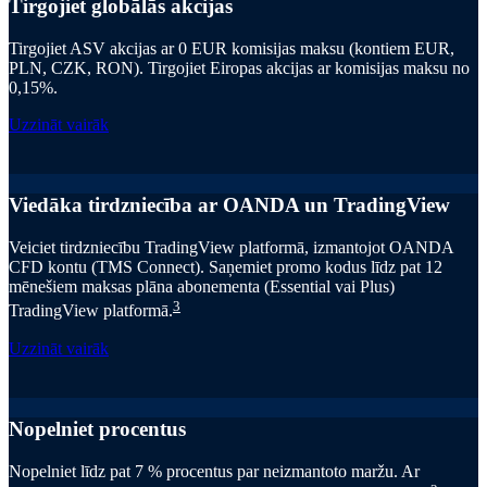
Tirgojiet globālās akcijas
Tirgojiet ASV akcijas ar 0 EUR komisijas maksu (kontiem EUR,
PLN, CZK, RON). Tirgojiet Eiropas akcijas ar komisijas maksu no
0,15%.
Uzzināt vairāk
Viedāka tirdzniecība ar OANDA un TradingView
Veiciet tirdzniecību TradingView platformā, izmantojot OANDA
CFD kontu (TMS Connect). Saņemiet promo kodus līdz pat 12
mēnešiem maksas plāna abonementa (Essential vai Plus)
3
TradingView platformā.
Uzzināt vairāk
Nopelniet procentus
Nopelniet līdz pat 7 % procentus par neizmantoto maržu. Ar