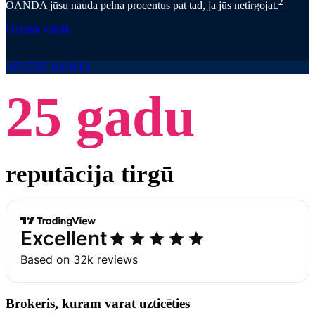
2
OANDA jūsu nauda pelna procentus pat tad, ja jūs netirgojat.
Uzzināt vairāk
ATVĒRT KONTA
25 gadu
reputācija tirgū
Brokeris, kuram varat uzticēties