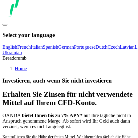
Select your language
English
French
Italian
Spanish
German
Portuguese
Dutch
Czech
Latvian
L
Ukrainian
Breadcrumb
Home
Investieren, auch wenn Sie nicht investieren
Erhalten Sie Zinsen für nicht verwendete
Mittel auf Ihrem CFD-Konto.
OANDA
bietet Ihnen bis zu 7% APY*
auf Ihre tägliche nicht in
Anspruch genommene Marge. Ab sofort wird Ihr Geld auch dann
verzinst, wenn es nicht angelegt ist.
Kontrollieren Sie die Höhe der freien Mittel. Wir überprüfen täglich die Höhe