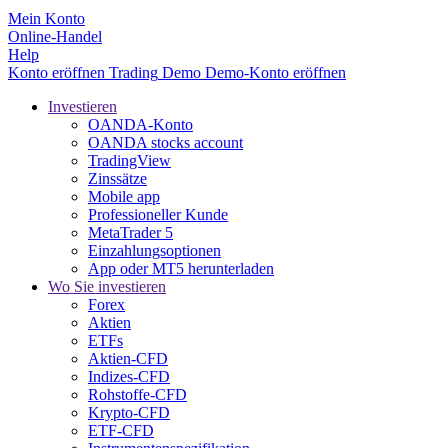
Mein Konto
Online-Handel
Help
Konto eröffnen
Trading
Demo
Demo-Konto eröffnen
Investieren
OANDA-Konto
OANDA stocks account
TradingView
Zinssätze
Mobile app
Professioneller Kunde
MetaTrader 5
Einzahlungsoptionen
App oder MT5 herunterladen
Wo Sie investieren
Forex
Aktien
ETFs
Aktien-CFD
Indizes-CFD
Rohstoffe-CFD
Krypto-CFD
ETF-CFD