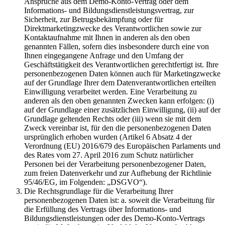
Ansprüche aus dem Demo-Konto-Vertrag oder dem
Informations- und Bildungsdienstleistungsvertrag, zur
Sicherheit, zur Betrugsbekämpfung oder für
Direktmarketingzwecke des Verantwortlichen sowie zur
Kontaktaufnahme mit Ihnen in anderen als den oben
genannten Fällen, sofern dies insbesondere durch eine von
Ihnen eingegangene Anfrage und den Umfang der
Geschäftstätigkeit des Verantwortlichen gerechtfertigt ist. Ihre
personenbezogenen Daten können auch für Marketingzwecke
auf der Grundlage Ihrer dem Datenverantwortlichen erteilten
Einwilligung verarbeitet werden. Eine Verarbeitung zu
anderen als den oben genannten Zwecken kann erfolgen: (i)
auf der Grundlage einer zusätzlichen Einwilligung, (ii) auf der
Grundlage geltenden Rechts oder (iii) wenn sie mit dem
Zweck vereinbar ist, für den die personenbezogenen Daten
ursprünglich erhoben wurden (Artikel 6 Absatz 4 der
Verordnung (EU) 2016/679 des Europäischen Parlaments und
des Rates vom 27. April 2016 zum Schutz natürlicher
Personen bei der Verarbeitung personenbezogener Daten,
zum freien Datenverkehr und zur Aufhebung der Richtlinie
95/46/EG, im Folgenden: „DSGVO“).
Die Rechtsgrundlage für die Verarbeitung Ihrer
personenbezogenen Daten ist: a. soweit die Verarbeitung für
die Erfüllung des Vertrags über Informations- und
Bildungsdienstleistungen oder des Demo-Konto-Vertrags