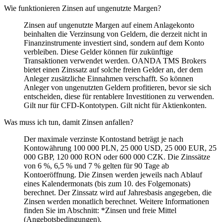
Wie funktionieren Zinsen auf ungenutzte Margen?
Zinsen auf ungenutzte Margen auf einem Anlagekonto
beinhalten die Verzinsung von Geldern, die derzeit nicht in
Finanzinstrumente investiert sind, sondern auf dem Konto
verbleiben. Diese Gelder können für zukünftige
Transaktionen verwendet werden. OANDA TMS Brokers
bietet einen Zinssatz auf solche freien Gelder an, der dem
Anleger zusätzliche Einnahmen verschafft. So können
Anleger von ungenutzten Geldern profitieren, bevor sie sich
entscheiden, diese für rentablere Investitionen zu verwenden.
Gilt nur für CFD-Kontotypen. Gilt nicht für Aktienkonten.
Was muss ich tun, damit Zinsen anfallen?
Der maximale verzinste Kontostand beträgt je nach
Kontowährung 100 000 PLN, 25 000 USD, 25 000 EUR, 25
000 GBP, 120 000 RON oder 600 000 CZK. Die Zinssätze
von 6 %, 6,5 % und 7 % gelten für 90 Tage ab
Kontoeröffnung. Die Zinsen werden jeweils nach Ablauf
eines Kalendermonats (bis zum 10. des Folgemonats)
berechnet. Der Zinssatz wird auf Jahresbasis angegeben, die
Zinsen werden monatlich berechnet. Weitere Informationen
finden Sie im Abschnitt: *Zinsen und freie Mittel
(Angebotsbedingungen).