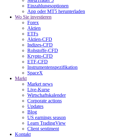
MetaTrader 5
Einzahlungsoptionen
App oder MT5 herunterladen
Wo Sie investieren
Forex
Aktien
ETFs
Aktien-CFD
Indizes-CFD
Rohstoffe-CFD
Krypto-CFD
ETF-CFD
Instrumentenspezifikation
SpaceX
Markt
Market news
Live-Kurse
Wirtschaftskalender
Corporate actions
Updates
Blog
US earnings season
Learn TradingView
Client sentiment
Kontakt