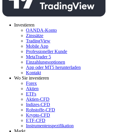
Investieren
OANDA-Konto
Zinssätze
TradingView
Mobile App
Professioneller Kunde
MetaTrader 5
Einzahlungsoptionen
App oder MT5 herunterladen
Kontakt
Wo Sie investieren
Forex
Aktien
ETFs
Aktien-CFD
Indizes-CFD
Rohstoffe-CFD
Krypto-CFD
ETF-CFD
Instrumentenspezifikation
Markt