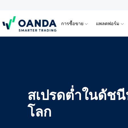
การซื้อขาย
แพลตฟอร์ม
Oanda
การซื้อขาย
แพลตฟอร์ม
เครื่องมือและ
ประเภทบัญชี
การรองรับบัญชี
ตราสารส
แอป OAN
การวิเค
บัญชีสำห
วิธีเปิดบ
ต่าง (CF
พรีเมียม
แหล่งข้อมูล
เทรดตราสารสัญญาการซื้อขายส่วนต่าง
เลือกระหว่าง TradingView, MT5, กับแอ
พบกับความแตกต่างระหว่างประเภท
ดูวิธีเปิดบัญชีและวิธีฝากหรือถอนเงิน
Trading
เครื่องม
การฝาก
(CFD) ยอดนิยม เช่น ฟอเร็กซ์ คริปโต
ปอุปกรณ์เคลื่อนที่ที่ได้รับรางวัลของเรา
บัญชีของเราและสิทธิประโยชน์มากมาย
หรือเพียงเปิดหรือเข้าสู่ระบบบัญชี
ฟอเร็กซ์
MetaTra
แนะนำเพ
เทรดอย่างชาญฉลาดยิ่งขึ้นด้วยเครื่องมือ
ดัชนี สินค้าโลหะ หุ้น และสินค้า
รวมถึงการดำเนินงานระดับสถาบัน
OANDA Trade หรือบัญชีทดลองของคุณ
และแหล่งข้อมูลมากมายที่มีประโยชน์
โภคภัณฑ์
MetaTra
คำถามที
ของเรา
สเปรดต่ำในดัชนีห
สกุลเงินด
พันธมิต
ตัวแทนแ
ความลึ
โลก
ดัชนี
เครื่องมื