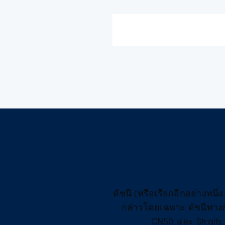
ดัชนี (หรือเรียกอีกอย่างหนึ่
กล่าวโดยเฉพาะ ดัชนีทางก
CN50 และ Straits