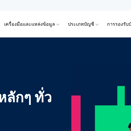
เครื่องมือและแหล่งข้อมูล
ประเภทบัญชี
การรองรับบ
ัญญาการซื้อขายส่วน
DA บนมือถือ
ราะห์ทางเทคนิค
รับผู้ซื้อขายระดับ
ัญชี
การดำเนินการของบริษ
เรียนรู้
D)
View
ือพรีเมียมของ
และถอนเงิน
สเปรดและมาร์จิ้น
der
ื่อน
der 5
่พบบ่อย
การคำนวณมาร์จิ้น
ลักๆ ทั่ว
ิจิทัล
ร VPS
นะนำโบรกเกอร์
กของตลาด
การคำนวณกำไรและขา
อสมุดคำสั่งซื้อขาย
การกำหนดราคาของเร