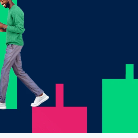
นหยุด