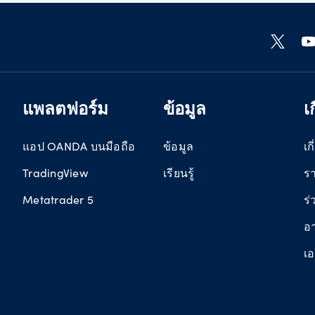
แพลตฟอร์ม
ข้อมูล
เ
แอป OANDA บนมือถือ
ข้อมูล
เก
TradingView
เรียนรู้
รา
Metatrader 5
ร่
อ
เ