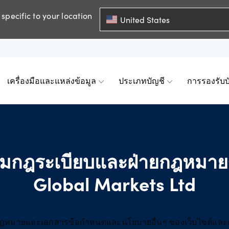
specific to your location
United States
เครื่องมือและแหล่งข้อมูล
ประเภทบัญชี
การรองรับบ
ัญญาการซื้อขายส่วน
DA บนมือถือ
ราะห์ทางเทคนิค
รับผู้ซื้อขายระดับ
ัญชี
การดำเนินการของบริษ
เรียนรู้
D)
ตามกฎระเบียบและฝ่ายกฎหม
View
ือพรีเมียมของ
และถอนเงิน
สเปรดและมาร์จิ้น
der
ื่อน
Global Markets Ltd
der 5
่พบบ่อย
การคำนวณมาร์จิ้น
ิจิทัล
ร VPS
นะนำโบรกเกอร์
งกฎหมายและเอกสารข้อกำหนดและนโยบายอื่นๆ ของเว็บไซต์แล
กของตลาด
การคำนวณกำไรและขา