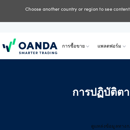
Choose another country or region to see content 
การซื้อขาย
แพลตฟอร์ม
Oanda
การซื้อขาย
แพลตฟอร์ม
เครื่องมือและ
ประเภทบัญชี
การรองรับบัญชี
ตราสารส
แอป OAN
การวิเค
บัญชีสำห
วิธีเปิดบ
ต่าง (CF
พรีเมียม
แหล่งข้อมูล
การปฏิบัติ
เทรดตราสารสัญญาการซื้อขายส่วนต่าง
เลือกระหว่าง TradingView, MT5, กับแอ
พบกับความแตกต่างระหว่างประเภท
ดูวิธีเปิดบัญชีและวิธีฝากหรือถอนเงิน
Trading
เครื่องม
การฝาก
(CFD) ยอดนิยม เช่น ฟอเร็กซ์ คริปโต
ปอุปกรณ์เคลื่อนที่ที่ได้รับรางวัลของเรา
บัญชีของเราและสิทธิประโยชน์มากมาย
หรือเพียงเปิดหรือเข้าสู่ระบบบัญชี
ฟอเร็กซ์
MetaTra
แนะนำเพ
เทรดอย่างชาญฉลาดยิ่งขึ้นด้วยเครื่องมือ
ดัชนี สินค้าโลหะ หุ้น และสินค้า
รวมถึงการดำเนินงานระดับสถาบัน
OANDA Trade หรือบัญชีทดลองของคุณ
และแหล่งข้อมูลมากมายที่มีประโยชน์
โภคภัณฑ์
MetaTra
คำถามที
ของเรา
สกุลเงินด
พันธมิต
ตัวแทนแ
ดูแหล่งข้อมูลทา
ความลึ