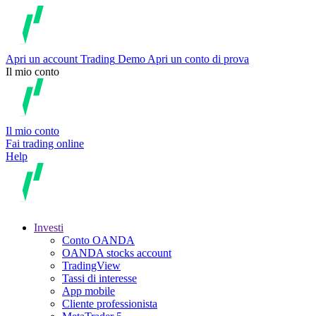
Apri un account
Trading
Demo
Apri un conto di prova
Il mio conto
Il mio conto
Fai trading online
Help
Investi
Conto OANDA
OANDA stocks account
TradingView
Tassi di interesse
App mobile
Cliente professionista