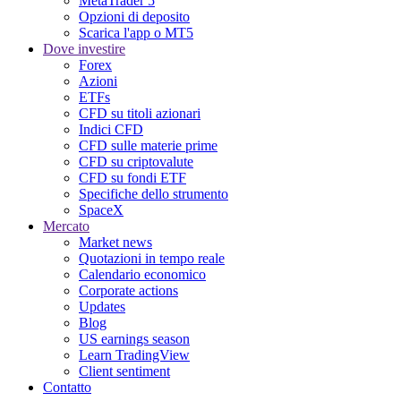
MetaTrader 5
Opzioni di deposito
Scarica l'app o MT5
Dove investire
Forex
Azioni
ETFs
CFD su titoli azionari
Indici CFD
CFD sulle materie prime
CFD su criptovalute
CFD su fondi ETF
Specifiche dello strumento
SpaceX
Mercato
Market news
Quotazioni in tempo reale
Calendario economico
Corporate actions
Updates
Blog
US earnings season
Learn TradingView
Client sentiment
Contatto