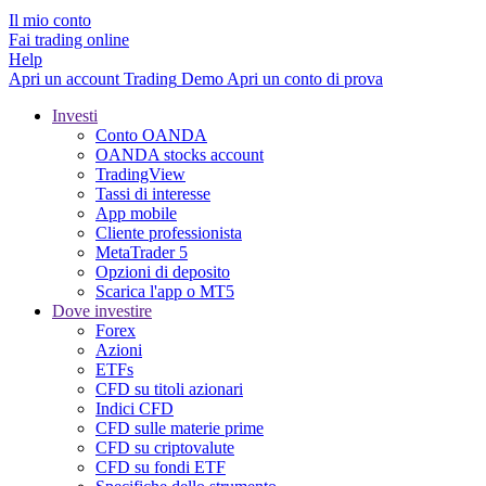
Il mio conto
Fai trading online
Help
Apri un account
Trading
Demo
Apri un conto di prova
Investi
Conto OANDA
OANDA stocks account
TradingView
Tassi di interesse
App mobile
Cliente professionista
MetaTrader 5
Opzioni di deposito
Scarica l'app o MT5
Dove investire
Forex
Azioni
ETFs
CFD su titoli azionari
Indici CFD
CFD sulle materie prime
CFD su criptovalute
CFD su fondi ETF