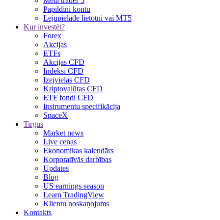
Meta trader 5
Papildini kontu
Lejupielādē lietotni vai MT5
Kur investēt?
Forex
Akcijas
ETFs
Akcijas CFD
Indeksi CFD
Izejvielas CFD
Kriptovalūtas CFD
ETF fondi CFD
Instrumentu specifikācija
SpaceX
Tirgus
Market news
Live cenas
Ekonomikas kalendārs
Korporatīvās darbības
Updates
Blog
US earnings season
Learn TradingView
Klientu noskaņojums
Kontakts