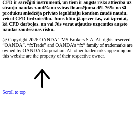
CFD ir sarežģīti instrumenti, un tiem ir augsts risks attiecībā uz
strauju naudas zaudēšanu sviras finansējuma dēļ. 76% no šā
produktu sniedzēja privāto ieguldītāju kontiem zaudē naudu,
veicot CFD tirdzniecību. Jums būtu jāapsver tas, vai izprotat,
kā CFD darbojas, un vai Jūs varat atļauties uzņemties augsto
naudas zaudēšanas risku.
@ Copyright 2026 OANDA TMS Brokers S.A. All rights reserved.
“OANDA”, “fxTrade” and OANDA’s “fx” family of trademarks are
owned by OANDA Corporation. All other trademarks appearing on
this website are the property of their respective owner.
Scroll to top