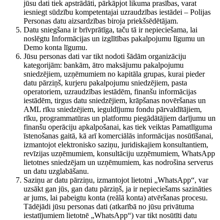
jūsu dati tiek apstrādāti, pārkāpjot likuma prasības, varat
iesniegt sūdzību kompetentajai uzraudzības iestādei – Polijas
Personas datu aizsardzības biroja priekšsēdētājam.
Datu sniegšana ir brīvprātīga, taču tā ir nepieciešama, lai
noslēgtu Informācijas un izglītības pakalpojumu līgumu un
Demo konta līgumu.
Jūsu personas dati var tikt nodoti šādām organizāciju
kategorijām: bankām, ātro maksājumu pakalpojumu
sniedzējiem, uzņēmumiem no kapitāla grupas, kurai pieder
datu pārziņš, kurjeru pakalpojumu sniedzējiem, pasta
operatoriem, uzraudzības iestādēm, finanšu informācijas
iestādēm, tirgus datu sniedzējiem, krāpšanas novēršanas un
AML rīku sniedzējiem, ieguldījumu fondu pārvaldītājiem,
rīku, programmatūras un platformu piegādātājiem darījumu un
finanšu operāciju apkalpošanai, kas tiek veiktas Pamatlīguma
īstenošanas gaitā, kā arī komerciālās informācijas nosūtīšanai,
izmantojot elektronisko saziņu, juridiskajiem konsultantiem,
revīzijas uzņēmumiem, konsultāciju uzņēmumiem, WhatsApp
lietotnes sniedzējam un uzņēmumiem, kas nodrošina serverus
un datu uzglabāšanu.
Saziņu ar datu pārziņu, izmantojot lietotni „WhatsApp“, var
uzsākt gan jūs, gan datu pārziņš, ja ir nepieciešams sazināties
ar jums, lai pabeigtu konta (reālā konta) atvēršanas procesu.
Tādējādi jūsu personas dati (atkarībā no jūsu privātuma
iestatījumiem lietotnē „WhatsApp“) var tikt nosūtīti datu