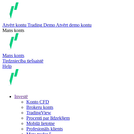
Atvērt kontu
Trading
Demo
Atvērt demo kontu
Mans konts
Mans konts
Tirdzniecība tiešsaistē
Help
Investē
Konto CFD
Brokeru konts
TradingView
Procenti par līdzekļiem
Mobilā lietotne
Profesionāls klients