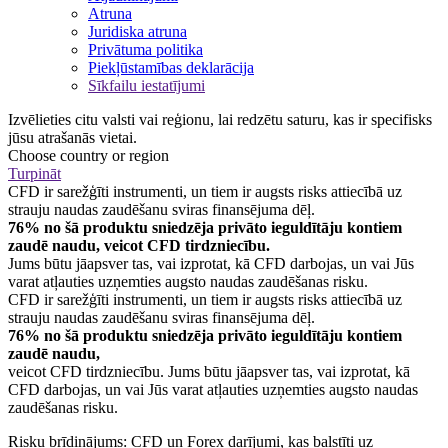
Atruna
Juridiska atruna
Privātuma politika
Piekļūstamības deklarācija
Sīkfailu iestatījumi
Izvēlieties citu valsti vai reģionu, lai redzētu saturu, kas ir specifisks
jūsu atrašanās vietai.
Choose country or region
Turpināt
CFD ir sarežģīti instrumenti, un tiem ir augsts risks attiecībā uz
strauju naudas zaudēšanu sviras finansējuma dēļ.
76% no šā produktu sniedzēja privāto ieguldītāju kontiem
zaudē naudu, veicot CFD tirdzniecību.
Jums būtu jāapsver tas, vai izprotat, kā CFD darbojas, un vai Jūs
varat atļauties uzņemties augsto naudas zaudēšanas risku.
CFD ir sarežģīti instrumenti, un tiem ir augsts risks attiecībā uz
strauju naudas zaudēšanu sviras finansējuma dēļ.
76% no šā produktu sniedzēja privāto ieguldītāju kontiem
zaudē naudu,
veicot CFD tirdzniecību. Jums būtu jāapsver tas, vai izprotat, kā
CFD darbojas, un vai Jūs varat atļauties uzņemties augsto naudas
zaudēšanas risku.
Risku brīdinājums: CFD un Forex darījumi, kas balstīti uz