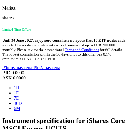
Market
shares
Limited-Time Offer:
Until 30 June 2027, enjoy zero commission on your first 10 ETF trades each
month.
This applies to trades with a total turnover of up to EUR 200,000
monthly. Please review the promotional
Terms and Conditions
for full details.
The lowest commission within the 30 days prior to this offer was 0.1%
(minimum 5 PLN / 1 USD / 1 EUR).
Pārdošanas cena
Pirkšanas cena
BID
0.0000
ASK
0.0000
1H
1D
7D
30D
6M
Instrument specification for iShares Core
MSCI Europe UCITS