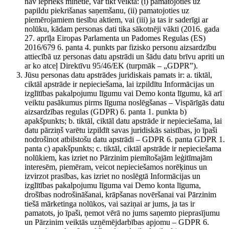
nav iepriekš minētie, var tikt veikta: (i) pamatojoties uz
papildu piekrišanas saņemšanu, (ii) pamatojoties uz
piemērojamiem tiesību aktiem, vai (iii) ja tas ir saderīgi ar
nolūku, kādam personas dati tika sākotnēji vākti (2016. gada
27. aprīļa Eiropas Parlamenta un Padomes Regulas (ES)
2016/679 6. panta 4. punkts par fizisko personu aizsardzību
attiecībā uz personas datu apstrādi un šādu datu brīvu apriti un
ar ko atceļ Direktīvu 95/46/EK (turpmāk – „GDPR”).
Jūsu personas datu apstrādes juridiskais pamats ir: a. tiktāl,
ciktāl apstrāde ir nepieciešama, lai izpildītu Informācijas un
izglītības pakalpojumu līgumu vai Demo konta līgumu, kā arī
veiktu pasākumus pirms līguma noslēgšanas – Vispārīgās datu
aizsardzības regulas (GDPR) 6. panta 1. punkta b)
apakšpunkts; b. tiktāl, ciktāl datu apstrāde ir nepieciešama, lai
datu pārziņš varētu izpildīt savas juridiskās saistības, jo īpaši
nodrošinot atbilstošu datu apstrādi – GDPR 6. panta GDPR 1.
panta c) apakšpunkts; c. tiktāl, ciktāl apstrāde ir nepieciešama
nolūkiem, kas izriet no Pārzinim piemītošajām leģitīmajām
interesēm, piemēram, veicot nepieciešamos norēķinus un
izvirzot prasības, kas izriet no noslēgtā Informācijas un
izglītības pakalpojumu līguma vai Demo konta līguma,
drošības nodrošināšanai, krāpšanas novēršanai vai Pārzinim
tiešā mārketinga nolūkos, vai saziņai ar jums, ja tas ir
pamatots, jo īpaši, ņemot vērā no jums saņemto pieprasījumu
un Pārzinim veiktās uzņēmējdarbības apjomu – GDPR 6.