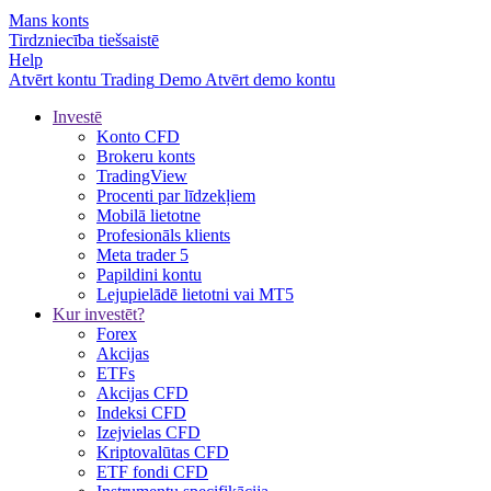
Mans konts
Tirdzniecība tiešsaistē
Help
Atvērt kontu
Trading
Demo
Atvērt demo kontu
Investē
Konto CFD
Brokeru konts
TradingView
Procenti par līdzekļiem
Mobilā lietotne
Profesionāls klients
Meta trader 5
Papildini kontu
Lejupielādē lietotni vai MT5
Kur investēt?
Forex
Akcijas
ETFs
Akcijas CFD
Indeksi CFD
Izejvielas CFD
Kriptovalūtas CFD
ETF fondi CFD