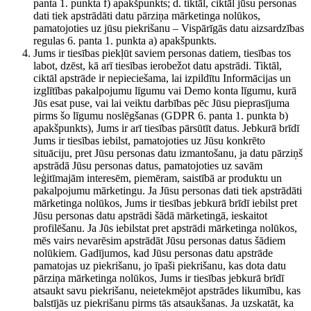
panta 1. punkta f) apakšpunkts; d. tiktāl, ciktāl jūsu personas
dati tiek apstrādāti datu pārziņa mārketinga nolūkos,
pamatojoties uz jūsu piekrišanu – Vispārīgās datu aizsardzības
regulas 6. panta 1. punkta a) apakšpunkts.
Jums ir tiesības piekļūt saviem personas datiem, tiesības tos
labot, dzēst, kā arī tiesības ierobežot datu apstrādi. Tiktāl,
ciktāl apstrāde ir nepieciešama, lai izpildītu Informācijas un
izglītības pakalpojumu līgumu vai Demo konta līgumu, kurā
Jūs esat puse, vai lai veiktu darbības pēc Jūsu pieprasījuma
pirms šo līgumu noslēgšanas (GDPR 6. panta 1. punkta b)
apakšpunkts), Jums ir arī tiesības pārsūtīt datus. Jebkurā brīdī
Jums ir tiesības iebilst, pamatojoties uz Jūsu konkrēto
situāciju, pret Jūsu personas datu izmantošanu, ja datu pārziņš
apstrādā Jūsu personas datus, pamatojoties uz savām
leģitīmajām interesēm, piemēram, saistībā ar produktu un
pakalpojumu mārketingu. Ja Jūsu personas dati tiek apstrādāti
mārketinga nolūkos, Jums ir tiesības jebkurā brīdī iebilst pret
Jūsu personas datu apstrādi šādā mārketingā, ieskaitot
profilēšanu. Ja Jūs iebilstat pret apstrādi mārketinga nolūkos,
mēs vairs nevarēsim apstrādāt Jūsu personas datus šādiem
nolūkiem. Gadījumos, kad Jūsu personas datu apstrāde
pamatojas uz piekrišanu, jo īpaši piekrišanu, kas dota datu
pārziņa mārketinga nolūkos, Jums ir tiesības jebkurā brīdī
atsaukt savu piekrišanu, neietekmējot apstrādes likumību, kas
balstījās uz piekrišanu pirms tās atsaukšanas. Ja uzskatāt, ka