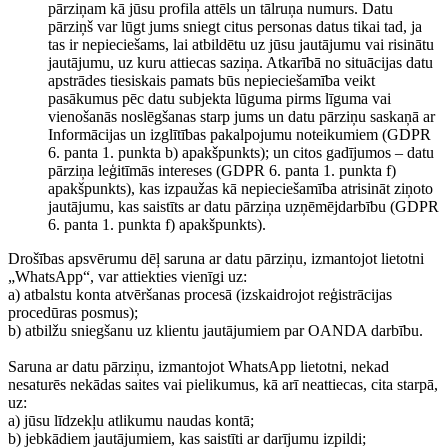
pārziņam kā jūsu profila attēls un tālruņa numurs. Datu
pārziņš var lūgt jums sniegt citus personas datus tikai tad, ja
tas ir nepieciešams, lai atbildētu uz jūsu jautājumu vai risinātu
jautājumu, uz kuru attiecas saziņa. Atkarībā no situācijas datu
apstrādes tiesiskais pamats būs nepieciešamība veikt
pasākumus pēc datu subjekta lūguma pirms līguma vai
vienošanās noslēgšanas starp jums un datu pārziņu saskaņā ar
Informācijas un izglītības pakalpojumu noteikumiem (GDPR
6. panta 1. punkta b) apakšpunkts); un citos gadījumos – datu
pārziņa leģitīmās intereses (GDPR 6. panta 1. punkta f)
apakšpunkts), kas izpaužas kā nepieciešamība atrisināt ziņoto
jautājumu, kas saistīts ar datu pārziņa uzņēmējdarbību (GDPR
6. panta 1. punkta f) apakšpunkts).
Drošības apsvērumu dēļ saruna ar datu pārziņu, izmantojot lietotni
„WhatsApp“, var attiekties vienīgi uz:
a) atbalstu konta atvēršanas procesā (izskaidrojot reģistrācijas
procedūras posmus);
b) atbilžu sniegšanu uz klientu jautājumiem par OANDA darbību.
Saruna ar datu pārziņu, izmantojot WhatsApp lietotni, nekad
nesaturēs nekādas saites vai pielikumus, kā arī neattiecas, cita starpā,
uz:
a) jūsu līdzekļu atlikumu naudas kontā;
b) jebkādiem jautājumiem, kas saistīti ar darījumu izpildi;