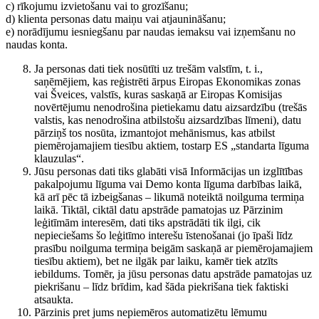
c) rīkojumu izvietošanu vai to grozīšanu;
d) klienta personas datu maiņu vai atjaunināšanu;
e) norādījumu iesniegšanu par naudas iemaksu vai izņemšanu no
naudas konta.
Ja personas dati tiek nosūtīti uz trešām valstīm, t. i.,
saņēmējiem, kas reģistrēti ārpus Eiropas Ekonomikas zonas
vai Šveices, valstīs, kuras saskaņā ar Eiropas Komisijas
novērtējumu nenodrošina pietiekamu datu aizsardzību (trešās
valstis, kas nenodrošina atbilstošu aizsardzības līmeni), datu
pārziņš tos nosūta, izmantojot mehānismus, kas atbilst
piemērojamajiem tiesību aktiem, tostarp ES „standarta līguma
klauzulas“.
Jūsu personas dati tiks glabāti visā Informācijas un izglītības
pakalpojumu līguma vai Demo konta līguma darbības laikā,
kā arī pēc tā izbeigšanas – likumā noteiktā noilguma termiņa
laikā. Tiktāl, ciktāl datu apstrāde pamatojas uz Pārzinim
leģitīmām interesēm, dati tiks apstrādāti tik ilgi, cik
nepieciešams šo leģitīmo interešu īstenošanai (jo īpaši līdz
prasību noilguma termiņa beigām saskaņā ar piemērojamajiem
tiesību aktiem), bet ne ilgāk par laiku, kamēr tiek atzīts
iebildums. Tomēr, ja jūsu personas datu apstrāde pamatojas uz
piekrišanu – līdz brīdim, kad šāda piekrišana tiek faktiski
atsaukta.
Pārzinis pret jums nepiemēros automatizētu lēmumu