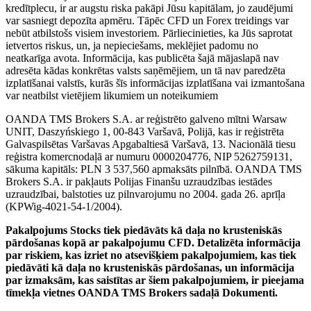
kredītplecu, ir ar augstu riska pakāpi Jūsu kapitālam, jo zaudējumi
var sasniegt depozīta apmēru. Tāpēc CFD un Forex treidings var
nebūt atbilstošs visiem investoriem. Pārliecinieties, ka Jūs saprotat
ietvertos riskus, un, ja nepieciešams, meklējiet padomu no
neatkarīga avota. Informācija, kas publicēta šajā mājaslapā nav
adresēta kādas konkrētas valsts saņēmējiem, un tā nav paredzēta
izplatīšanai valstīs, kurās šīs informācijas izplatīšana vai izmantošana
var neatbilst vietējiem likumiem un noteikumiem
OANDA TMS Brokers S.A. ar reģistrēto galveno mītni Warsaw
UNIT, Daszyńskiego 1, 00-843 Varšavā, Polijā, kas ir reģistrēta
Galvaspilsētas Varšavas Apgabaltiesā Varšavā, 13. Nacionālā tiesu
reģistra komercnodaļā ar numuru 0000204776, NIP 5262759131,
sākuma kapitāls: PLN 3 537,560 apmaksāts pilnībā. OANDA TMS
Brokers S.A. ir pakļauts Polijas Finanšu uzraudzības iestādes
uzraudzībai, balstoties uz pilnvarojumu no 2004. gada 26. aprīļa
(KPWig-4021-54-1/2004).
Pakalpojums Stocks tiek piedāvāts kā daļa no krusteniskās
pārdošanas kopā ar pakalpojumu CFD. Detalizēta informācija
par riskiem, kas izriet no atsevišķiem pakalpojumiem, kas tiek
piedāvāti kā daļa no krusteniskās pārdošanas, un informācija
par izmaksām, kas saistītas ar šiem pakalpojumiem, ir pieejama
tīmekļa vietnes OANDA TMS Brokers sadaļā Dokumenti.