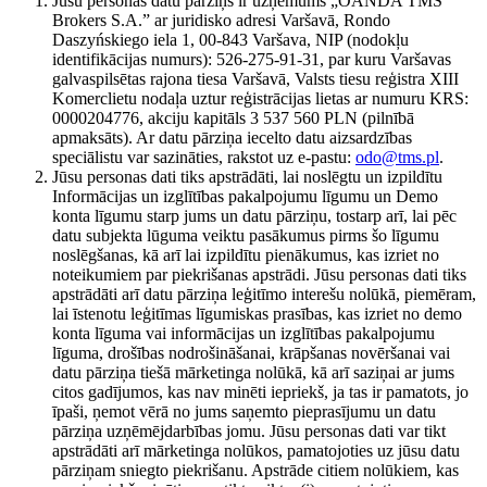
Jūsu personas datu pārziņš ir uzņēmums „OANDA TMS
Brokers S.A.” ar juridisko adresi Varšavā, Rondo
Daszyńskiego iela 1, 00-843 Varšava, NIP (nodokļu
identifikācijas numurs): 526-275-91-31, par kuru Varšavas
galvaspilsētas rajona tiesa Varšavā, Valsts tiesu reģistra XIII
Komerclietu nodaļa uztur reģistrācijas lietas ar numuru KRS:
0000204776, akciju kapitāls 3 537 560 PLN (pilnībā
apmaksāts). Ar datu pārziņa iecelto datu aizsardzības
speciālistu var sazināties, rakstot uz e-pastu:
odo@tms.pl
.
Jūsu personas dati tiks apstrādāti, lai noslēgtu un izpildītu
Informācijas un izglītības pakalpojumu līgumu un Demo
konta līgumu starp jums un datu pārziņu, tostarp arī, lai pēc
datu subjekta lūguma veiktu pasākumus pirms šo līgumu
noslēgšanas, kā arī lai izpildītu pienākumus, kas izriet no
noteikumiem par piekrišanas apstrādi. Jūsu personas dati tiks
apstrādāti arī datu pārziņa leģitīmo interešu nolūkā, piemēram,
lai īstenotu leģitīmas līgumiskas prasības, kas izriet no demo
konta līguma vai informācijas un izglītības pakalpojumu
līguma, drošības nodrošināšanai, krāpšanas novēršanai vai
datu pārziņa tiešā mārketinga nolūkā, kā arī saziņai ar jums
citos gadījumos, kas nav minēti iepriekš, ja tas ir pamatots, jo
īpaši, ņemot vērā no jums saņemto pieprasījumu un datu
pārziņa uzņēmējdarbības jomu. Jūsu personas dati var tikt
apstrādāti arī mārketinga nolūkos, pamatojoties uz jūsu datu
pārziņam sniegto piekrišanu. Apstrāde citiem nolūkiem, kas