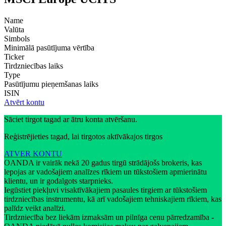
Name
Valūta
Simbols
Minimālā pasūtījuma vērtība
Ticker
Tirdzniecības laiks
Type
Pasūtījumu pieņemšanas laiks
ISIN
Atvērt kontu
Sāciet tirgot tagad ar ātru konta atvēršanu.
Reģistrējieties tagad, lai tirgotos aktīvākajos tirgos
ATVER KONTU
OANDA ir vairāk nekā 20 gadus tirgū strādājošs brokeris, kas
lepojas ar vadošajiem analīzes rīkiem un tūkstošiem apmierinātu
klientu, un ir godalgots starpnieks.
Iegūstiet piekļuvi visaktīvākajiem pasaules tirgiem ar tūkstošiem
tirdzniecības instrumentu, kā arī vadošajiem tehniskajiem rīkiem, kas
palīdz veikt analīzi.
Tirdzniecība bez liekām izmaksām un pilnīga cenu pārredzamība -