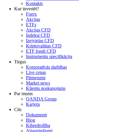
Kontakts
Kur investēt?
Forex
Akcijas
ETFs
Akcijas CFD
Indeksi CFD
Izejvielas CFD
Kriptovalūtas CFD
ETF fondi CFD
Instrumentu specifikācija
Tirgus
Korporatīvās darbības
Live cenas
Pārnesumi
Market news
Klientu noskaņojums
Par mums
OANDA Group
Karjera
Cits
Dokumenti
Blog
Kiberdrošība
Atjauninājumi