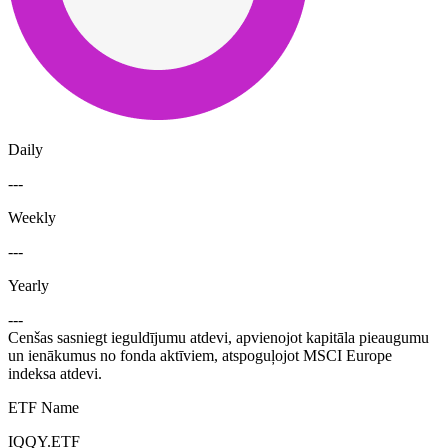
Daily
---
Weekly
---
Yearly
---
Cenšas sasniegt ieguldījumu atdevi, apvienojot kapitāla pieaugumu
un ienākumus no fonda aktīviem, atspoguļojot MSCI Europe
indeksa atdevi.
ETF Name
IQQY.ETF