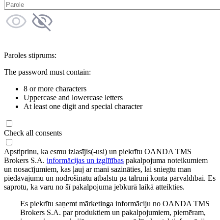
Paroles stiprums:
The password must contain:
8 or more characters
Uppercase and lowercase letters
At least one digit and special character
Check all consents
Apstiprinu, ka esmu izlasījis(-usi) un piekrītu OANDA TMS
Brokers S.A.
informācijas un izglītības
pakalpojuma noteikumiem
un nosacījumiem, kas ļauj ar mani sazināties, lai sniegtu man
piedāvājumu un nodrošinātu atbalstu pa tālruni konta pārvaldībai. Es
saprotu, ka varu no šī pakalpojuma jebkurā laikā atteikties.
Es piekrītu saņemt mārketinga informāciju no OANDA TMS
Brokers S.A. par produktiem un pakalpojumiem, piemēram,