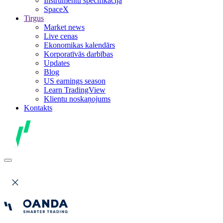
Instrumentu specifikācija
SpaceX
Tirgus
Market news
Live cenas
Ekonomikas kalendārs
Korporatīvās darbības
Updates
Blog
US earnings season
Learn TradingView
Klientu noskaņojums
Kontakts