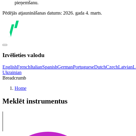
pieņemšanu.
Pēdējās atjaunināšanas datums: 2026. gada 4. marts.
Izvēlieties valodu
English
French
Italian
Spanish
German
Portuguese
Dutch
Czech
Latvian
L
Ukrainian
Breadcrumb
Home
Meklēt instrumentus