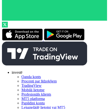
investē
Oanda konts
Procenti par līdzekļiem
TradingView
Mobilā lietotne
Profesionāls klients
MT5 platforma
Papildini kontu
Lejupielādē lietotni vai MT5