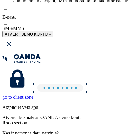
jaunumiem un akcijām, uz manu norādīto kontaktinformāciju:
E-pasta
SMS/MMS
ATVĒRT DEMO KONTU »
go to client zone
Aizpildiet veidlapu
Atveriet bezmaksas OANDA demo kontu
Rodo section
Kas ir personas datu pārzinis?