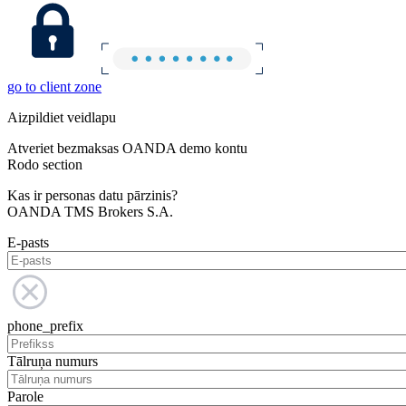
go to client zone
Aizpildiet veidlapu
Atveriet bezmaksas OANDA demo kontu
Rodo section
Kas ir personas datu pārzinis?
OANDA TMS Brokers S.A.
E-pasts
phone_prefix
Tālruņa numurs
Parole