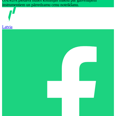
OANDA piedāvā nulles komisijas maksu par galvenajiem
instrumentiem un pārredzamu cenu noteikšanu.
Latvia