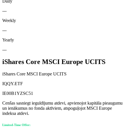
Daily
---
Weekly
---
Yearly
---
iShares Core MSCI Europe UCITS
iShares Core MSCI Europe UCITS
IQQY.ETF
IE00B1YZSC51
Cenšas sasniegt ieguldījumu atdevi, apvienojot kapitāla pieaugumu
un ienākumus no fonda aktīviem, atspoguļojot MSCI Europe
indeksa atdevi.
Limited-Time Offer: