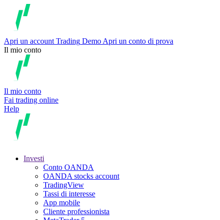
Apri un account
Trading
Demo
Apri un conto di prova
Il mio conto
Il mio conto
Fai trading online
Help
Investi
Conto OANDA
OANDA stocks account
TradingView
Tassi di interesse
App mobile
Cliente professionista