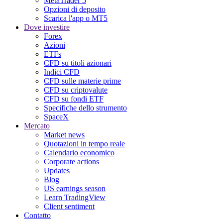
MetaTrader 5
Opzioni di deposito
Scarica l'app o MT5
Dove investire
Forex
Azioni
ETFs
CFD su titoli azionari
Indici CFD
CFD sulle materie prime
CFD su criptovalute
CFD su fondi ETF
Specifiche dello strumento
SpaceX
Mercato
Market news
Quotazioni in tempo reale
Calendario economico
Corporate actions
Updates
Blog
US earnings season
Learn TradingView
Client sentiment
Contatto