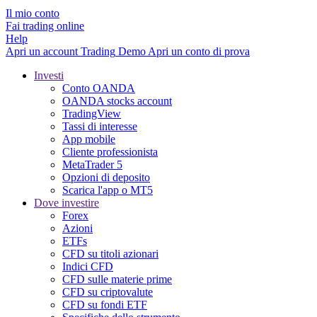
Il mio conto
Fai trading online
Help
Apri un account
Trading
Demo
Apri un conto di prova
Investi
Conto OANDA
OANDA stocks account
TradingView
Tassi di interesse
App mobile
Cliente professionista
MetaTrader 5
Opzioni di deposito
Scarica l'app o MT5
Dove investire
Forex
Azioni
ETFs
CFD su titoli azionari
Indici CFD
CFD sulle materie prime
CFD su criptovalute
CFD su fondi ETF