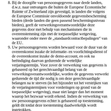
Bij de doorgifte van persoonsgegevens naar derde landen,
d.w.z. naar ontvangers die buiten de Europese Economische
Ruimte of Zwitserland zijn gevestigd, in landen die volgens
de Europese Commissie onvoldoende gegevensbescherming
bieden (derde landen die geen passend beschermingsniveau
bieden), geeft de verwerkingsverantwoordelijke deze
gegevens door met behulp van mechanismen die in
overeenstemming zijn met de toepasselijke wetgeving,
waaronder onder meer de „standaardcontractbepalingen“ van
de EU.
Uw persoonsgegevens worden bewaard voor de duur van de
overeenkomst inzake de informatie- en voorlichtingsdienst of
de overeenkomst inzake de demo-account, en ook na
beëindiging daarvan gedurende de wettelijke
verjaringstermijn. Voor zover de verwerking van gegevens is
gebaseerd op het gerechtvaardigd belang van de
verwerkingsverantwoordelijke, worden de gegevens verwerkt
gedurende de tijd die nodig is om deze gerechtvaardigde
belangen na te streven (in het bijzonder tot het verstrijken van
de verjaringstermijnen voor vorderingen op grond van de
toepasselijke wetgeving), maar niet langer dan het moment
waarop het bezwaar wordt erkend. Indien de verwerking van
uw persoonsgegevens echter is gebaseerd op toestemming,
geldt dit totdat deze toestemming daadwerkelijk wordt
ingetrokken.