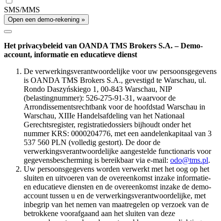
SMS/MMS
Open een demo-rekening »
Het privacybeleid van OANDA TMS Brokers S.A. – Demo-
account, informatie en educatieve dienst
De verwerkingsverantwoordelijke voor uw persoonsgegevens
is OANDA TMS Brokers S.A., gevestigd te Warschau, ul.
Rondo Daszyńskiego 1, 00-843 Warschau, NIP
(belastingnummer): 526-275-91-31, waarvoor de
Arrondissementsrechtbank voor de hoofdstad Warschau in
Warschau, XIIIe Handelsafdeling van het Nationaal
Gerechtsregister, registratiedossiers bijhoudt onder het
nummer KRS: 0000204776, met een aandelenkapitaal van 3
537 560 PLN (volledig gestort). De door de
verwerkingsverantwoordelijke aangestelde functionaris voor
gegevensbescherming is bereikbaar via e-mail:
odo@tms.pl
.
Uw persoonsgegevens worden verwerkt met het oog op het
sluiten en uitvoeren van de overeenkomst inzake informatie-
en educatieve diensten en de overeenkomst inzake de demo-
account tussen u en de verwerkingsverantwoordelijke, met
inbegrip van het nemen van maatregelen op verzoek van de
betrokkene voorafgaand aan het sluiten van deze