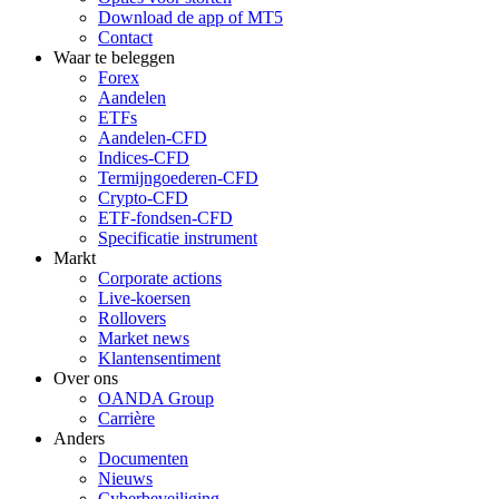
Download de app of MT5
Contact
Waar te beleggen
Forex
Aandelen
ETFs
Aandelen-CFD
Indices-CFD
Termijngoederen-CFD
Crypto-CFD
ETF-fondsen-CFD
Specificatie instrument
Markt
Corporate actions
Live-koersen
Rollovers
Market news
Klantensentiment
Over ons
OANDA Group
Carrière
Anders
Documenten
Nieuws
Cyberbeveiliging