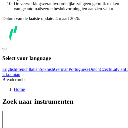
De verwerkingsverantwoordelijke zal geen gebruik maken
van geautomatiseerde besluitvorming ten aanzien van u.
Datum van de laatste update: 4 maart 2026.
Select your language
English
French
Italian
Spanish
German
Portuguese
Dutch
Czech
Latvian
L
Ukrainian
Breadcrumb
Home
Zoek naar instrumenten