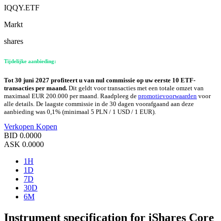
IQQY.ETF
Markt
shares
Tijdelijke aanbieding:
Tot 30 juni 2027 profiteert u van nul commissie op uw eerste 10 ETF-
transacties per maand.
Dit geldt voor transacties met een totale omzet van
maximaal EUR 200.000 per maand. Raadpleeg de
promotievoorwaarden
voor
alle details. De laagste commissie in de 30 dagen voorafgaand aan deze
aanbieding was 0,1% (minimaal 5 PLN / 1 USD / 1 EUR).
Verkopen
Kopen
BID
0.0000
ASK
0.0000
1H
1D
7D
30D
6M
Instrument specification for iShares Core