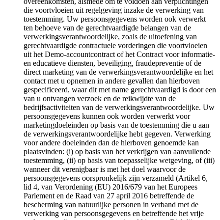
overeenkomsten, alsmede om te voldoen aan verplichtingen
die voortvloeien uit regelgeving inzake de verwerking van
toestemming. Uw persoonsgegevens worden ook verwerkt
ten behoeve van de gerechtvaardigde belangen van de
verwerkingsverantwoordelijke, zoals de uitoefening van
gerechtvaardigde contractuele vorderingen die voortvloeien
uit het Demo-accountcontract of het Contract voor informatie-
en educatieve diensten, beveiliging, fraudepreventie of de
direct marketing van de verwerkingsverantwoordelijke en het
contact met u opnemen in andere gevallen dan hierboven
gespecificeerd, waar dit met name gerechtvaardigd is door een
van u ontvangen verzoek en de reikwijdte van de
bedrijfsactiviteiten van de verwerkingsverantwoordelijke. Uw
persoonsgegevens kunnen ook worden verwerkt voor
marketingdoeleinden op basis van de toestemming die u aan
de verwerkingsverantwoordelijke hebt gegeven. Verwerking
voor andere doeleinden dan de hierboven genoemde kan
plaatsvinden: (i) op basis van het verkrijgen van aanvullende
toestemming, (ii) op basis van toepasselijke wetgeving, of (iii)
wanneer dit verenigbaar is met het doel waarvoor de
persoonsgegevens oorspronkelijk zijn verzameld (Artikel 6,
lid 4, van Verordening (EU) 2016/679 van het Europees
Parlement en de Raad van 27 april 2016 betreffende de
bescherming van natuurlijke personen in verband met de
verwerking van persoonsgegevens en betreffende het vrije