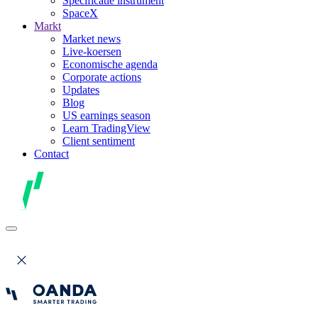
Specificatie instrument
SpaceX
Markt
Market news
Live-koersen
Economische agenda
Corporate actions
Updates
Blog
US earnings season
Learn TradingView
Client sentiment
Contact