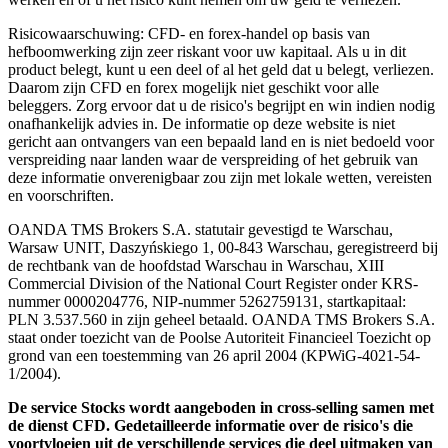
Risicowaarschuwing: CFD- en forex-handel op basis van
hefboomwerking zijn zeer riskant voor uw kapitaal. Als u in dit
product belegt, kunt u een deel of al het geld dat u belegt, verliezen.
Daarom zijn CFD en forex mogelijk niet geschikt voor alle
beleggers. Zorg ervoor dat u de risico's begrijpt en win indien nodig
onafhankelijk advies in. De informatie op deze website is niet
gericht aan ontvangers van een bepaald land en is niet bedoeld voor
verspreiding naar landen waar de verspreiding of het gebruik van
deze informatie onverenigbaar zou zijn met lokale wetten, vereisten
en voorschriften.
OANDA TMS Brokers S.A. statutair gevestigd te Warschau,
Warsaw UNIT, Daszyńskiego 1, 00-843 Warschau, geregistreerd bij
de rechtbank van de hoofdstad Warschau in Warschau, XIII
Commercial Division of the National Court Register onder KRS-
nummer 0000204776, NIP-nummer 5262759131, startkapitaal:
PLN 3.537.560 in zijn geheel betaald. OANDA TMS Brokers S.A.
staat onder toezicht van de Poolse Autoriteit Financieel Toezicht op
grond van een toestemming van 26 april 2004 (KPWiG-4021-54-
1/2004).
De service Stocks wordt aangeboden in cross-selling samen met
de dienst CFD. Gedetailleerde informatie over de risico's die
voortvloeien uit de verschillende services die deel uitmaken van