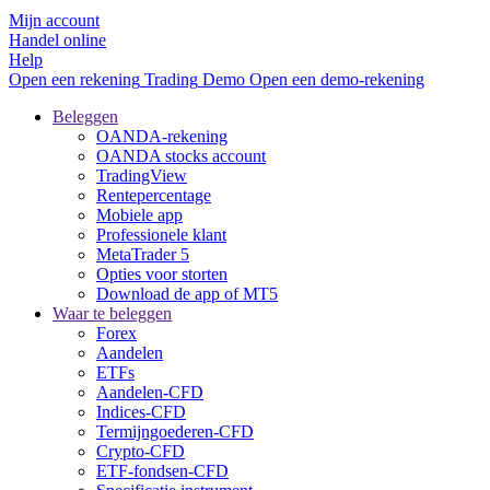
Mijn account
Handel online
Help
Open een rekening
Trading
Demo
Open een demo-rekening
Beleggen
OANDA-rekening
OANDA stocks account
TradingView
Rentepercentage
Mobiele app
Professionele klant
MetaTrader 5
Opties voor storten
Download de app of MT5
Waar te beleggen
Forex
Aandelen
ETFs
Aandelen-CFD
Indices-CFD
Termijngoederen-CFD
Crypto-CFD
ETF-fondsen-CFD