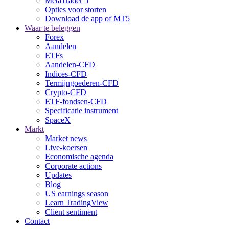
MetaTrader 5
Opties voor storten
Download de app of MT5
Waar te beleggen
Forex
Aandelen
ETFs
Aandelen-CFD
Indices-CFD
Termijngoederen-CFD
Crypto-CFD
ETF-fondsen-CFD
Specificatie instrument
SpaceX
Markt
Market news
Live-koersen
Economische agenda
Corporate actions
Updates
Blog
US earnings season
Learn TradingView
Client sentiment
Contact