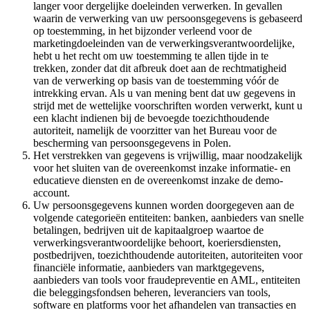
langer voor dergelijke doeleinden verwerken. In gevallen
waarin de verwerking van uw persoonsgegevens is gebaseerd
op toestemming, in het bijzonder verleend voor de
marketingdoeleinden van de verwerkingsverantwoordelijke,
hebt u het recht om uw toestemming te allen tijde in te
trekken, zonder dat dit afbreuk doet aan de rechtmatigheid
van de verwerking op basis van de toestemming vóór de
intrekking ervan. Als u van mening bent dat uw gegevens in
strijd met de wettelijke voorschriften worden verwerkt, kunt u
een klacht indienen bij de bevoegde toezichthoudende
autoriteit, namelijk de voorzitter van het Bureau voor de
bescherming van persoonsgegevens in Polen.
Het verstrekken van gegevens is vrijwillig, maar noodzakelijk
voor het sluiten van de overeenkomst inzake informatie- en
educatieve diensten en de overeenkomst inzake de demo-
account.
Uw persoonsgegevens kunnen worden doorgegeven aan de
volgende categorieën entiteiten: banken, aanbieders van snelle
betalingen, bedrijven uit de kapitaalgroep waartoe de
verwerkingsverantwoordelijke behoort, koeriersdiensten,
postbedrijven, toezichthoudende autoriteiten, autoriteiten voor
financiële informatie, aanbieders van marktgegevens,
aanbieders van tools voor fraudepreventie en AML, entiteiten
die beleggingsfondsen beheren, leveranciers van tools,
software en platforms voor het afhandelen van transacties en