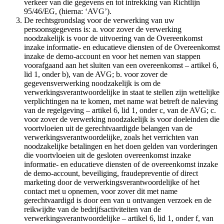
verkeer van die gegevens en tot intrekking van Richtlijn
95/46/EG, (hierna: ‘AVG’).
De rechtsgrondslag voor de verwerking van uw
persoonsgegevens is: a. voor zover de verwerking
noodzakelijk is voor de uitvoering van de Overeenkomst
inzake informatie- en educatieve diensten of de Overeenkomst
inzake de demo-account en voor het nemen van stappen
voorafgaand aan het sluiten van een overeenkomst – artikel 6,
lid 1, onder b), van de AVG; b. voor zover de
gegevensverwerking noodzakelijk is om de
verwerkingsverantwoordelijke in staat te stellen zijn wettelijke
verplichtingen na te komen, met name wat betreft de naleving
van de regelgeving – artikel 6, lid 1, onder c, van de AVG; c.
voor zover de verwerking noodzakelijk is voor doeleinden die
voortvloeien uit de gerechtvaardigde belangen van de
verwerkingsverantwoordelijke, zoals het verrichten van
noodzakelijke betalingen en het doen gelden van vorderingen
die voortvloeien uit de gesloten overeenkomst inzake
informatie- en educatieve diensten of de overeenkomst inzake
de demo-account, beveiliging, fraudepreventie of direct
marketing door de verwerkingsverantwoordelijke of het
contact met u opnemen, voor zover dit met name
gerechtvaardigd is door een van u ontvangen verzoek en de
reikwijdte van de bedrijfsactiviteiten van de
verwerkingsverantwoordelijke – artikel 6, lid 1, onder f, van