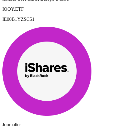
IQQY.ETF
IE00B1YZSC51
Journalier