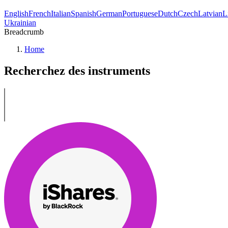
English
French
Italian
Spanish
German
Portuguese
Dutch
Czech
Latvian
L
Ukrainian
Breadcrumb
Home
Recherchez des instruments