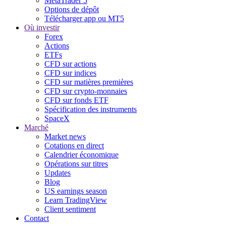
MetaTrader 5
Options de dépôt
Télécharger app ou MT5
Où investir
Forex
Actions
ETFs
CFD sur actions
CFD sur indices
CFD sur matières premières
CFD sur crypto-monnaies
CFD sur fonds ETF
Spécification des instruments
SpaceX
Marché
Market news
Cotations en direct
Calendrier économique
Opérations sur titres
Updates
Blog
US earnings season
Learn TradingView
Client sentiment
Contact