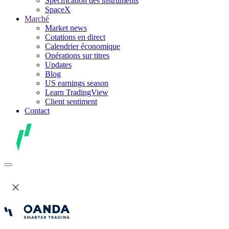
Spécification des instruments
SpaceX
Marché
Market news
Cotations en direct
Calendrier économique
Opérations sur titres
Updates
Blog
US earnings season
Learn TradingView
Client sentiment
Contact