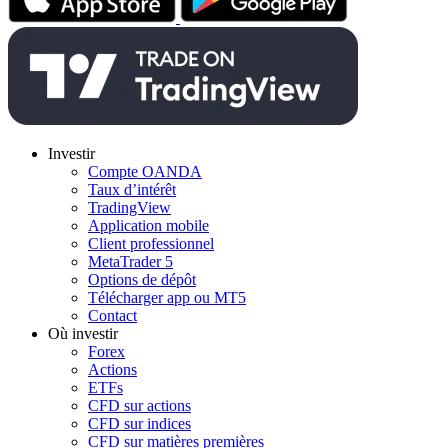
Investir
Compte OANDA
Taux d’intérêt
TradingView
Application mobile
Client professionnel
MetaTrader 5
Options de dépôt
Télécharger app ou MT5
Contact
Où investir
Forex
Actions
ETFs
CFD sur actions
CFD sur indices
CFD sur matières premières