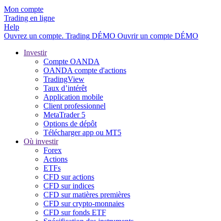
Mon compte
Trading en ligne
Help
Ouvrez un compte.
Trading
DÉMO
Ouvrir un compte DÉMO
Investir
Compte OANDA
OANDA compte d'actions
TradingView
Taux d’intérêt
Application mobile
Client professionnel
MetaTrader 5
Options de dépôt
Télécharger app ou MT5
Où investir
Forex
Actions
ETFs
CFD sur actions
CFD sur indices
CFD sur matières premières
CFD sur crypto-monnaies
CFD sur fonds ETF