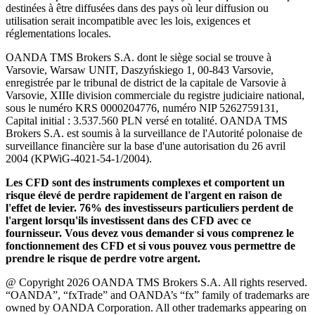
destinées à être diffusées dans des pays où leur diffusion ou
utilisation serait incompatible avec les lois, exigences et
réglementations locales.
OANDA TMS Brokers S.A. dont le siège social se trouve à
Varsovie, Warsaw UNIT, Daszyńskiego 1, 00-843 Varsovie,
enregistrée par le tribunal de district de la capitale de Varsovie à
Varsovie, XIIIe division commerciale du registre judiciaire national,
sous le numéro KRS 0000204776, numéro NIP 5262759131,
Capital initial : 3.537.560 PLN versé en totalité. OANDA TMS
Brokers S.A. est soumis à la surveillance de l'Autorité polonaise de
surveillance financière sur la base d'une autorisation du 26 avril
2004 (KPWiG-4021-54-1/2004).
Les CFD sont des instruments complexes et comportent un
risque élevé de perdre rapidement de l'argent en raison de
l'effet de levier. 76% des investisseurs particuliers perdent de
l'argent lorsqu'ils investissent dans des CFD avec ce
fournisseur. Vous devez vous demander si vous comprenez le
fonctionnement des CFD et si vous pouvez vous permettre de
prendre le risque de perdre votre argent.
@ Copyright 2026 OANDA TMS Brokers S.A. All rights reserved.
“OANDA”, “fxTrade” and OANDA’s “fx” family of trademarks are
owned by OANDA Corporation. All other trademarks appearing on