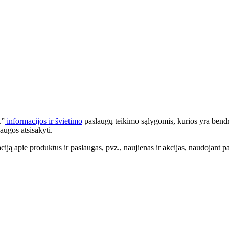
.”
informacijos ir švietimo
paslaugų teikimo sąlygomis, kurios yra bendr
augos atsisakyti.
apie produktus ir paslaugas, pvz., naujienas ir akcijas, naudojant pa