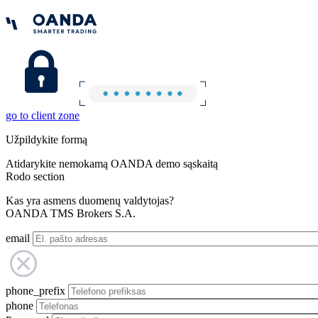
go to client zone
Užpildykite formą
Atidarykite nemokamą OANDA demo sąskaitą
Rodo section
Kas yra asmens duomenų valdytojas?
OANDA TMS Brokers S.A.
email
phone_prefix
phone