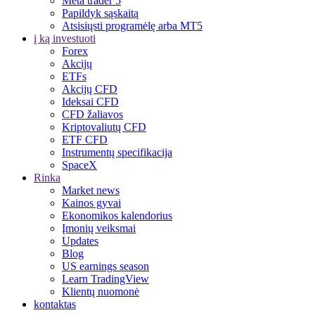
Meta trader 5
Papildyk sąskaitą
Atsisiųsti programėlę arba MT5
į ką investuoti
Forex
Akcijų
ETFs
Akcijų CFD
Ideksai CFD
CFD žaliavos
Kriptovaliutų CFD
ETF CFD
Instrumentų specifikacija
SpaceX
Rinka
Market news
Kainos gyvai
Ekonomikos kalendorius
Įmonių veiksmai
Updates
Blog
US earnings season
Learn TradingView
Klientų nuomonė
kontaktas