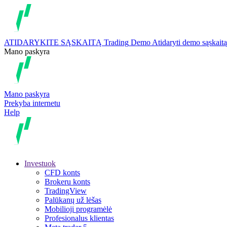
ATIDARYKITE SĄSKAITĄ
Trading
Demo
Atidaryti demo sąskaitą
Mano paskyra
Mano paskyra
Prekyba internetu
Help
Investuok
CFD konts
Brokeru konts
TradingView
Palūkanų už lėšas
Mobilioji programėlė
Profesionalus klientas