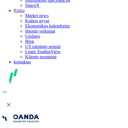
Instrumentų specifikacija
SpaceX
Rinka
Market news
Kainos gyvai
Ekonomikos kalendorius
Įmonių veiksmai
Updates
Blog
US earnings season
Learn TradingView
Klientų nuomonė
kontaktas