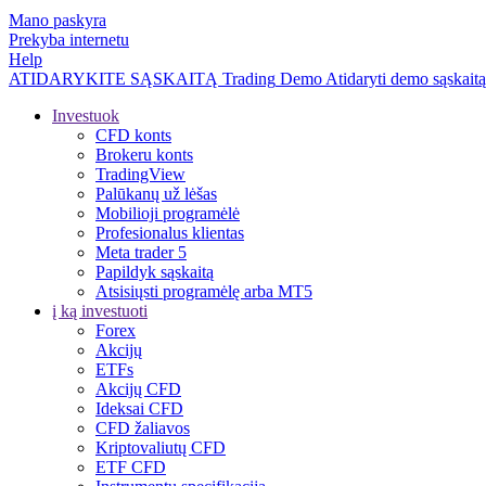
Mano paskyra
Prekyba internetu
Help
ATIDARYKITE SĄSKAITĄ
Trading
Demo
Atidaryti demo sąskaitą
Investuok
CFD konts
Brokeru konts
TradingView
Palūkanų už lėšas
Mobilioji programėlė
Profesionalus klientas
Meta trader 5
Papildyk sąskaitą
Atsisiųsti programėlę arba MT5
į ką investuoti
Forex
Akcijų
ETFs
Akcijų CFD
Ideksai CFD
CFD žaliavos
Kriptovaliutų CFD
ETF CFD