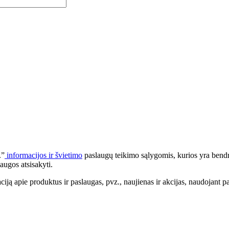
.”
informacijos ir švietimo
paslaugų teikimo sąlygomis, kurios yra bendr
augos atsisakyti.
apie produktus ir paslaugas, pvz., naujienas ir akcijas, naudojant pa