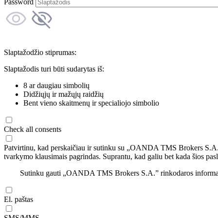
Password
Slaptažodžio stiprumas:
Slaptažodis turi būti sudarytas iš:
8 ar daugiau simbolių
Didžiųjų ir mažųjų raidžių
Bent vieno skaitmenų ir specialiojo simbolio
Check all consents
Patvirtinu, kad perskaičiau ir sutinku su „OANDA TMS Brokers S.A
tvarkymo klausimais pagrindas. Suprantu, kad galiu bet kada šios pasl
Sutinku gauti „OANDA TMS Brokers S.A.” rinkodaros informaciją 
El. paštas
SMS/MMS