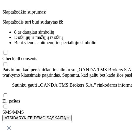
Slaptažodžio stiprumas:
Slaptažodis turi būti sudarytas iš:
8 ar daugiau simbolių
Didžiųjų ir mažųjų raidžių
Bent vieno skaitmenų ir specialiojo simbolio
Check all consents
Patvirtinu, kad perskaičiau ir sutinku su „OANDA TMS Brokers S.A
tvarkymo klausimais pagrindas. Suprantu, kad galiu bet kada šios pasl
Sutinku gauti „OANDA TMS Brokers S.A.” rinkodaros informaciją 
El. paštas
SMS/MMS
ATSIDARYKITE DEMO SĄSKAITĄ »