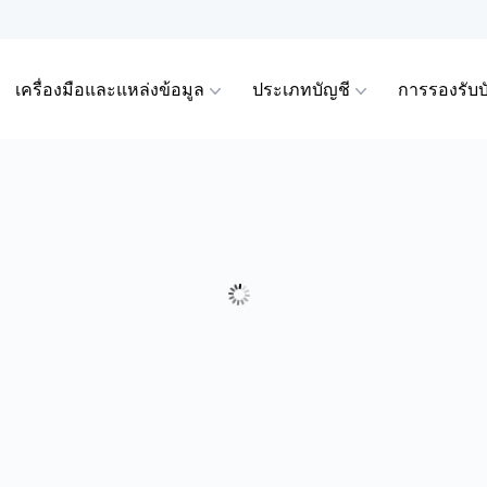
เครื่องมือและแหล่งข้อมูล
ประเภทบัญชี
การรองรับบ
ัญญาการซื้อขายส่วน
DA บนมือถือ
ราะห์ทางเทคนิค
รับผู้ซื้อขายระดับ
ัญชี
การดำเนินการของบริษ
เรียนรู้
D)
View
ือพรีเมียมของ
และถอนเงิน
สเปรดและมาร์จิ้น
der
ื่อน
der 5
่พบบ่อย
การคำนวณมาร์จิ้น
ิจิทัล
ร VPS
นะนำโบรกเกอร์
กของตลาด
การคำนวณกำไรและขา
อสมุดคำสั่งซื้อขาย
การกำหนดราคาของเร