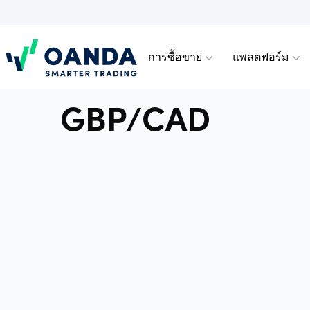
การซื้อขาย
แพลตฟอร์ม
Oanda
GBP/CAD
การซื้อขาย
แพลตฟอร์ม
เครื่องมือและ
ประเภทบัญชี
การรองรับบัญชี
ตราสารส
แอป OAN
การวิเค
บัญชีสำห
วิธีเปิดบ
ต่าง (CF
พรีเมียม
แหล่งข้อมูล
เทรดตราสารสัญญาการซื้อขายส่วนต่าง
เลือกระหว่าง TradingView, MT5, กับแอ
พบกับความแตกต่างระหว่างประเภท
ดูวิธีเปิดบัญชีและวิธีฝากหรือถอนเงิน
Trading
เครื่องม
การฝาก
(CFD) ยอดนิยม เช่น ฟอเร็กซ์ คริปโต
ปอุปกรณ์เคลื่อนที่ที่ได้รับรางวัลของเรา
บัญชีของเราและสิทธิประโยชน์มากมาย
หรือเพียงเปิดหรือเข้าสู่ระบบบัญชี
ฟอเร็กซ์
MetaTra
แนะนำเพ
เทรดอย่างชาญฉลาดยิ่งขึ้นด้วยเครื่องมือ
ดัชนี สินค้าโลหะ หุ้น และสินค้า
รวมถึงการดำเนินงานระดับสถาบัน
OANDA Trade หรือบัญชีทดลองของคุณ
และแหล่งข้อมูลมากมายที่มีประโยชน์
โภคภัณฑ์
MetaTra
คำถามที
ของเรา
สกุลเงินด
พันธมิต
ตัวแทนแ
ความลึ
ดัชนี
เครื่องมื