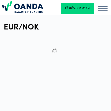
เริ่มต้นการเทรด
Oanda
Oan
การ
EUR/NOK
ซื้อ
ขาย
แพลตฟอร์ม
เครื่อง
มือ
และ
แหล่ง
ข้อมูล