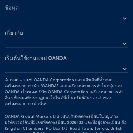
หุ้น
TradingView
ข้อมูล
สินค้าโภคภัณฑ์
expand_more
Metatrader 5
ข้อมูล
สกุลเงินดิจิทัล
เรียนรู้
เกี่ยวกับ
expand_more
เกี่ยวกับ
รางวัล
เริ่มต้นใช้งานแอป OANDA
expand_more
ร่วมเป็นพันธมิตร
ดาวน์โหลดบน App Store
อาชีพ
© 1996 - 2025 OANDA Corporation สงวนลิขสิทธิ์ทั้งหมด
ดาวน์โหลดบน Google Play
เครื่องหมายการค้า "OANDA" และเครื่องหมายการค้าในกลุ่มของ
เอกสารทางกฎหมาย
OANDA เป็นของบริษัท OANDA Corporation เครื่องหมายการค้า
ซื้อขายบน TradingView
อื่นๆ ทั้งหมดที่ปรากฏบนเว็บไซต์นี้เป็นทรัพย์สินของเจ้าของ
เครื่องหมายการค้านั้นๆ
OANDA Global Markets Ltd เป็นบริษัทจดทะเบียนในหมู่เกาะ
บริติชเวอร์จินที่มีเลขที่จดทะเบียน 2026433 และที่อยู่จดทะเบียน คือ
Kingston Chambers, PO Box 173, Road Town, Tortola, British