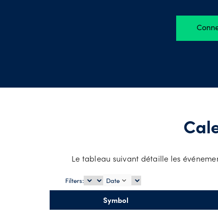
Matière
Conne
Actions
Cale
Le tableau suivant détaille les événemen
Filters:
Date
Symbol