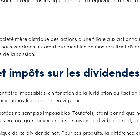
ésulte et réglerons les liquidités au prix équivalent à celui d
ciété mère distribue des actions d'une filiale aux actionnair
ous vendrons automatiquement les actions résultant d'une 
 de la scission.
t impôts sur les dividendes
t être imposables, en fonction de la juridiction où l'action 
onventions fiscales sont en vigueur.
cotées ne sont pas imposables. Toutefois, étant donné que no
s en tant que couverture, ils reçoivent le dividende réel, qu
ue de ce dividende net. Pour ces produits, la différence ent