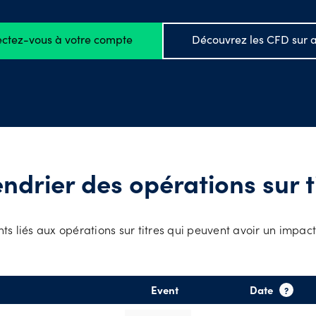
s premières
Nos frais
ctez-vous à votre compte
Découvrez les CFD sur a
Coûts de financemen
Heures d'ouverture
Horaires de trading 
les jours fériés
ndrier des opérations sur t
ts liés aux opérations sur titres qui peuvent avoir un impact
Event
Date
?