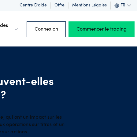
Centre D’aide
Offre
Mentions Légales
FR
 des
Connexion
Commencer le trading
uvent-elles
 ?
rofits
e, qui ont un impact sur les
ux opérations sur titres et un
 sur actions.