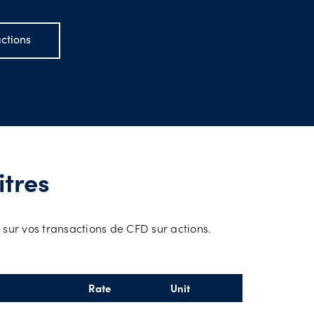
ctions
t
pendant
itres
 sur vos transactions de CFD sur actions.
Rate
Unit