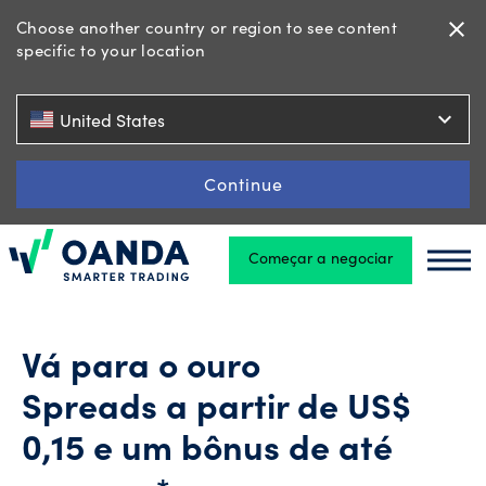
Choose another country or region to see content
close
specific to your location
Trading
expand_more
United States
Plataformas
Continue
Começar a negociar
Oanda
Ferramentas
Oand
e recursos
Vá para o ouro
Tipos
Spreads a partir de US$
de
conta
0,15 e um bônus de até