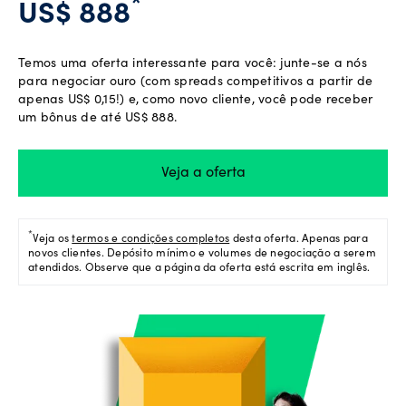
*
US$ 888
Suporte
da
Temos uma oferta interessante para você: junte-se a nós
conta
para negociar ouro (com spreads competitivos a partir de
apenas US$ 0,15!) e, como novo cliente, você pode receber
um bônus de até US$ 888.
Explorar
Veja a oferta
mais
*
Veja os
termos e condições completos
desta oferta. Apenas para
Language
novos clientes. Depósito mínimo e volumes de negociação a serem
atendidos. Observe que a página da oferta está escrita em inglês.
Entrar