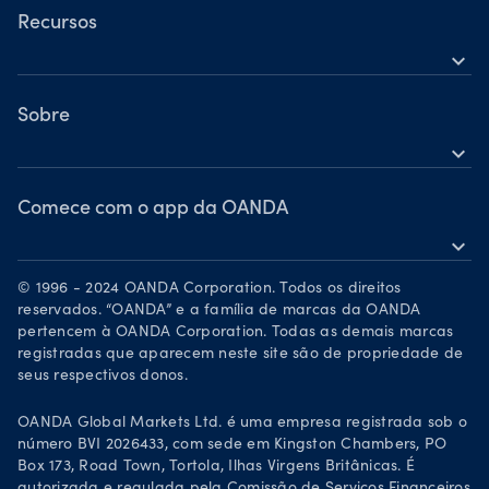
Ações
TradingView
Recursos
Commodities
expand_more
MetaTrader 5
Ajuda
Criptomoedas
OANDA Labs
Sobre
expand_more
Grupo OANDA
Prêmios
Comece com o app da OANDA
expand_more
Torne-se um parceiro
Baixe na App Store
Carreiras
© 1996 - 2024 OANDA Corporation. Todos os direitos
Disponível no Google Play
reservados. “OANDA” e a família de marcas da OANDA
Documentos legais
pertencem à OANDA Corporation. Todas as demais marcas
Negociar pelo TradingView
registradas que aparecem neste site são de propriedade de
seus respectivos donos.
OANDA Global Markets Ltd. é uma empresa registrada sob o
número BVI 2026433, com sede em Kingston Chambers, PO
Box 173, Road Town, Tortola, Ilhas Virgens Britânicas. É
autorizada e regulada pela Comissão de Serviços Financeiros