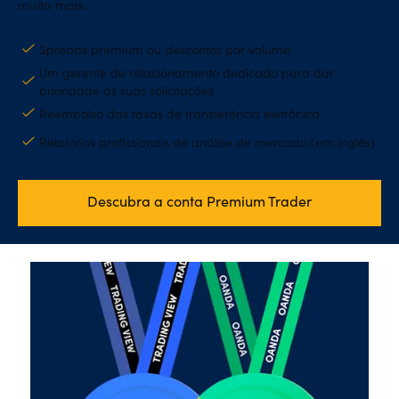
muito mais:
Spreads premium ou descontos por volume
Um gerente de relacionamento dedicado para dar
prioridade às suas solicitações
Reembolso das taxas de transferência eletrônica
Relatórios profissionais de análise de mercado (em inglês)
Descubra a conta Premium Trader