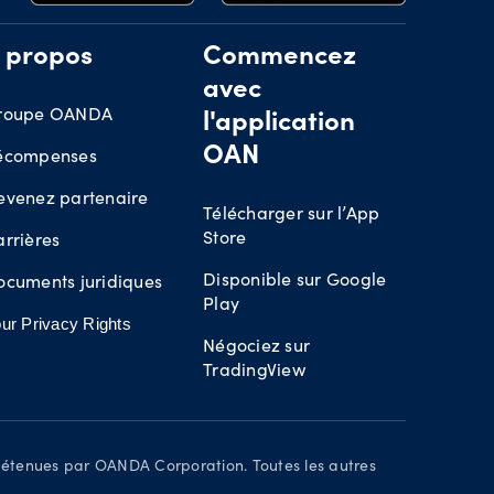
 propos
Commencez
avec
roupe OANDA
l'application
écompenses
OAN
evenez partenaire
Télécharger sur l’App
Store
rrières
Disponible sur Google
ocuments juridiques
Play
ur Privacy Rights
Négociez sur
TradingView
détenues par OANDA Corporation. Toutes les autres