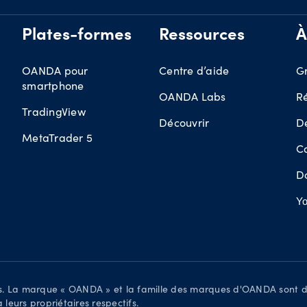
Plates-formes
Ressources
À
OANDA pour
Centre d’aide
G
smartphone
OANDA Labs
R
TradingView
Découvrir
D
MetaTrader 5
Ca
D
Yo
és. La marque « OANDA » et la famille des marques d'OANDA sont 
eurs propriétaires respectifs.