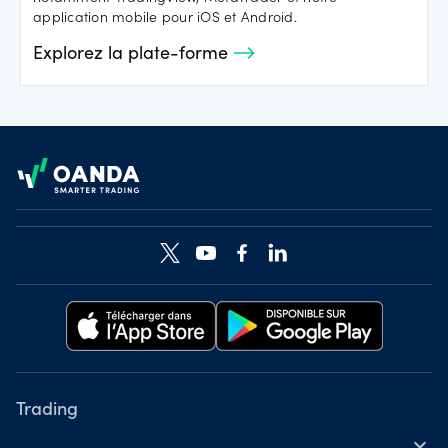
application mobile pour iOS et Android.
Explorez la plate-forme
Footer
Trading
expand_more