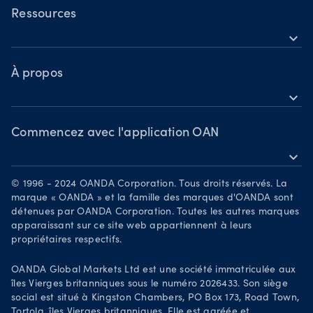
Actions
TradingView
Ressources
Matières premières
expand_more
MetaTrader 5
Centre d’aide
Crypto-monnaies
OANDA Labs
À propos
expand_more
Découvrir
Groupe OANDA
Récompenses
Commencez avec l'application OAN
expand_more
Devenez partenaire
Télécharger sur l’App Store
Carrières
© 1996 - 2024 OANDA Corporation. Tous droits réservés. La
Disponible sur Google Play
marque « OANDA » et la famille des marques d'OANDA sont
Documents juridiques
détenues par OANDA Corporation. Toutes les autres marques
Négociez sur TradingView
apparaissant sur ce site web appartiennent à leurs
Your Privacy Rights
propriétaires respectifs.
OANDA Global Markets Ltd est une société immatriculée aux
îles Vierges britanniques sous le numéro 2026433. Son siège
social est situé à Kingston Chambers, PO Box 173, Road Town,
Tortola, îles Vierges britanniques. Elle est agréée et