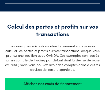
Prise en
charge
Calcul des pertes et profits sur vos
des
comptes
transactions
Les exemples suivants montrent comment vous pouvez
calculer les pertes et profits sur vos transactions lorsque vous
Explore
prenez une position avec OANDA. Ces exemples sont basés
more
sur un compte de trading par défaut dont la devise de base
est l'USD, mais vous pouvez avoir des comptes dans d'autres
devises de base disponibles.
Langues
Affichez nos coûts de financement
Connexion