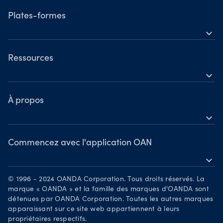
Heures d'ouverture
Indices
Plates-formes
Horaires de trading pendant les jours fériés
expand_more
Métaux
OANDA pour smartphone
Actions
TradingView
Ressources
Matières premières
expand_more
MetaTrader 5
Centre d’aide
Crypto-monnaies
OANDA Labs
À propos
expand_more
Découvrir
Groupe OANDA
Récompenses
Commencez avec l'application OAN
expand_more
Devenez partenaire
Télécharger sur l’App Store
Carrières
© 1996 - 2024 OANDA Corporation. Tous droits réservés. La
Disponible sur Google Play
marque « OANDA » et la famille des marques d'OANDA sont
Documents juridiques
détenues par OANDA Corporation. Toutes les autres marques
Négociez sur TradingView
apparaissant sur ce site web appartiennent à leurs
Your Privacy Rights
propriétaires respectifs.