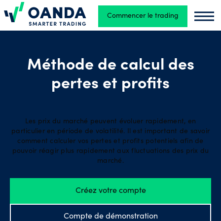
Commencer le trading
Oanda
Oand
Trading
Méthode de calcul des
pertes et profits
Plates-
formes
Les prix du marché peuvent évoluer rapidement, en
particulier en période de volatilité. Il est important de savoir
Outils et
comment calculer vos pertes et profits potentiels afin de
ressources
pouvoir réagir plus rapidement aux fluctuations des prix du
marché.
Types
Créez votre compte
de
comptes
Compte de démonstration