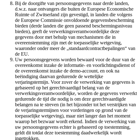
Bij de doorgifte van persoonsgegevens naar derde landen,
d.w.z. naar ontvangers die buiten de Europese Economische
Ruimte of Zwitserland zijn gevestigd, in landen die volgens
de Europese Commissie onvoldoende gegevensbescherming
bieden (derde landen die geen passend beschermingsniveau
bieden), geeft de verwerkingsverantwoordelijke deze
gegevens door met behulp van mechanismen die in
overeenstemming zijn met de toepasselijke wetgeving,
waaronder onder meer de „standaardcontractbepalingen“ van
de EU.
Uw persoonsgegevens worden bewaard voor de duur van de
overeenkomst inzake de informatie- en voorlichtingsdienst of
de overeenkomst inzake de demo-account, en ook na
beëindiging daarvan gedurende de wettelijke
verjaringstermijn. Voor zover de verwerking van gegevens is
gebaseerd op het gerechtvaardigd belang van de
verwerkingsverantwoordelijke, worden de gegevens verwerkt
gedurende de tijd die nodig is om deze gerechtvaardigde
belangen na te streven (in het bijzonder tot het verstrijken van
de verjaringstermijnen voor vorderingen op grond van de
toepasselijke wetgeving), maar niet langer dan het moment
waarop het bezwaar wordt erkend. Indien de verwerking van
uw persoonsgegevens echter is gebaseerd op toestemming,
geldt dit totdat deze toestemming daadwerkelijk wordt
ingetrokken.