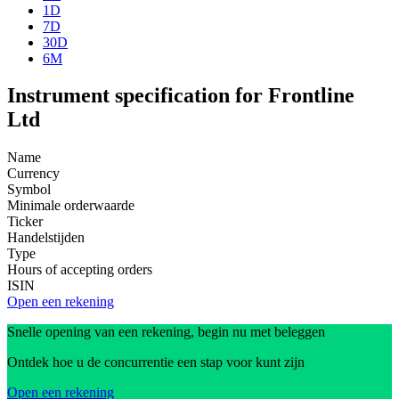
1D
7D
30D
6M
Instrument specification for Frontline
Ltd
Name
Currency
Symbol
Minimale orderwaarde
Ticker
Handelstijden
Type
Hours of accepting orders
ISIN
Open een rekening
Snelle opening van een rekening, begin nu met beleggen
Ontdek hoe u de concurrentie een stap voor kunt zijn
Open een rekening