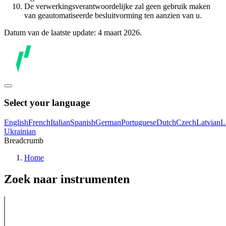
De verwerkingsverantwoordelijke zal geen gebruik maken
van geautomatiseerde besluitvorming ten aanzien van u.
Datum van de laatste update: 4 maart 2026.
Select your language
English
French
Italian
Spanish
German
Portuguese
Dutch
Czech
Latvian
L
Ukrainian
Breadcrumb
Home
Zoek naar instrumenten