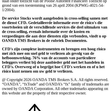
staat onder toezicht van de Poolse Autoriteit Financieel Toezicht op
grond van een toestemming van 26 april 2004 (KPWiG-4021-54-
1/2004).
De service Stocks wordt aangeboden in cross-selling samen met
de dienst CFD. Gedetailleerde informatie over de risico's die
voortvloeien uit de verschillende services die deel uitmaken van
de cross-selling, evenals informatie over de kosten en
vergoedingen die aan deze diensten zijn verbonden, vindt u op
OANDA TMS Brokers in de rubriek Documenten.
CFD's zijn complexe instrumenten en brengen een hoog risico
met zich mee om snel geld te verliezen als gevolg van de
hefboomwerking. 76% van de accounts van particuliere
beleggers verliest bij deze aanbieder geld met het handelen in
CFD's. Overweeg of u begrijpt hoe CFD's werken en of u het
risico kunt nemen om uw geld te verliezen.
@ Copyright 2026 OANDA TMS Brokers S.A. All rights reserved.
“OANDA”, “fxTrade” and OANDA’s “fx” family of trademarks are
owned by OANDA Corporation. All other trademarks appearing on
this website are the property of their respective owner.