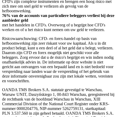
CFD's zijn complexe instrumenten en brengen een hoog risico met
zich mee om snel geld te verliezen als gevolg van de
hefboomwerking.
76% van de accounts van particuliere beleggers verliest bij deze
aanbieder geld
met het handelen in CFD's. Overweeg of u begrijpt hoe CFD's
werken en of u het risico kunt nemen om uw geld te verliezen.
Risicowaarschuwing: CFD- en forex-handel op basis van
hefboomwerking zijn zeer riskant voor uw kapitaal. Als u in dit
product belegt, kunt u een deel of al het geld dat u belegt, verliezen.
Daarom zijn CFD en forex mogelijk niet geschikt voor alle
beleggers. Zorg ervoor dat u de risico's begrijpt en win indien nodig
onafhankelijk advies in. De informatie op deze website is niet
gericht aan ontvangers van een bepaald land en is niet bedoeld voor
verspreiding naar landen waar de verspreiding of het gebruik van
deze informatie onverenigbaar zou zijn met lokale wetten, vereisten
en voorschriften.
OANDA TMS Brokers S.A. statutair gevestigd te Warschau,
Warsaw UNIT, Daszyńskiego 1, 00-843 Warschau, geregistreerd bij
de rechtbank van de hoofdstad Warschau in Warschau, XIII
Commercial Division of the National Court Register onder KRS-
nummer 0000204776, NIP-nummer 5262759131, startkapitaal:
PLN 3.537.560 in zijn geheel betaald. OANDA TMS Brokers S.A.