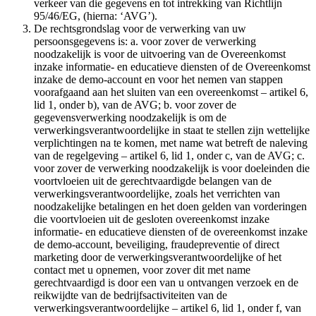
verkeer van die gegevens en tot intrekking van Richtlijn
95/46/EG, (hierna: ‘AVG’).
De rechtsgrondslag voor de verwerking van uw
persoonsgegevens is: a. voor zover de verwerking
noodzakelijk is voor de uitvoering van de Overeenkomst
inzake informatie- en educatieve diensten of de Overeenkomst
inzake de demo-account en voor het nemen van stappen
voorafgaand aan het sluiten van een overeenkomst – artikel 6,
lid 1, onder b), van de AVG; b. voor zover de
gegevensverwerking noodzakelijk is om de
verwerkingsverantwoordelijke in staat te stellen zijn wettelijke
verplichtingen na te komen, met name wat betreft de naleving
van de regelgeving – artikel 6, lid 1, onder c, van de AVG; c.
voor zover de verwerking noodzakelijk is voor doeleinden die
voortvloeien uit de gerechtvaardigde belangen van de
verwerkingsverantwoordelijke, zoals het verrichten van
noodzakelijke betalingen en het doen gelden van vorderingen
die voortvloeien uit de gesloten overeenkomst inzake
informatie- en educatieve diensten of de overeenkomst inzake
de demo-account, beveiliging, fraudepreventie of direct
marketing door de verwerkingsverantwoordelijke of het
contact met u opnemen, voor zover dit met name
gerechtvaardigd is door een van u ontvangen verzoek en de
reikwijdte van de bedrijfsactiviteiten van de
verwerkingsverantwoordelijke – artikel 6, lid 1, onder f, van