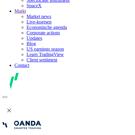
Specificatie instrument
SpaceX
Markt
Market news
Live-koersen
Economische agenda
Corporate actions
Updates
Blog
US earnings season
Learn TradingView
Client sentiment
Contact