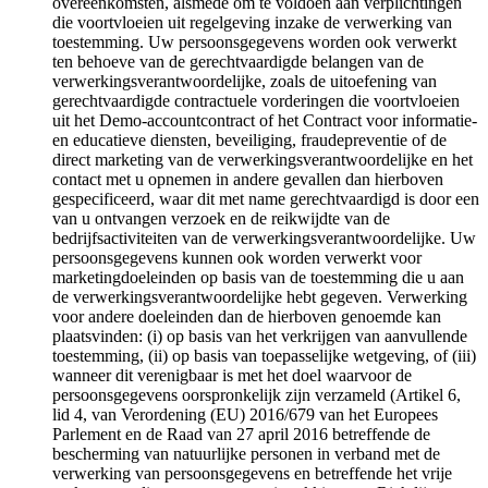
overeenkomsten, alsmede om te voldoen aan verplichtingen
die voortvloeien uit regelgeving inzake de verwerking van
toestemming. Uw persoonsgegevens worden ook verwerkt
ten behoeve van de gerechtvaardigde belangen van de
verwerkingsverantwoordelijke, zoals de uitoefening van
gerechtvaardigde contractuele vorderingen die voortvloeien
uit het Demo-accountcontract of het Contract voor informatie-
en educatieve diensten, beveiliging, fraudepreventie of de
direct marketing van de verwerkingsverantwoordelijke en het
contact met u opnemen in andere gevallen dan hierboven
gespecificeerd, waar dit met name gerechtvaardigd is door een
van u ontvangen verzoek en de reikwijdte van de
bedrijfsactiviteiten van de verwerkingsverantwoordelijke. Uw
persoonsgegevens kunnen ook worden verwerkt voor
marketingdoeleinden op basis van de toestemming die u aan
de verwerkingsverantwoordelijke hebt gegeven. Verwerking
voor andere doeleinden dan de hierboven genoemde kan
plaatsvinden: (i) op basis van het verkrijgen van aanvullende
toestemming, (ii) op basis van toepasselijke wetgeving, of (iii)
wanneer dit verenigbaar is met het doel waarvoor de
persoonsgegevens oorspronkelijk zijn verzameld (Artikel 6,
lid 4, van Verordening (EU) 2016/679 van het Europees
Parlement en de Raad van 27 april 2016 betreffende de
bescherming van natuurlijke personen in verband met de
verwerking van persoonsgegevens en betreffende het vrije