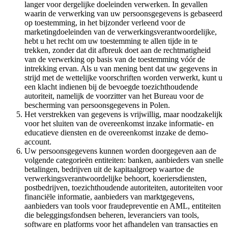
langer voor dergelijke doeleinden verwerken. In gevallen
waarin de verwerking van uw persoonsgegevens is gebaseerd
op toestemming, in het bijzonder verleend voor de
marketingdoeleinden van de verwerkingsverantwoordelijke,
hebt u het recht om uw toestemming te allen tijde in te
trekken, zonder dat dit afbreuk doet aan de rechtmatigheid
van de verwerking op basis van de toestemming vóór de
intrekking ervan. Als u van mening bent dat uw gegevens in
strijd met de wettelijke voorschriften worden verwerkt, kunt u
een klacht indienen bij de bevoegde toezichthoudende
autoriteit, namelijk de voorzitter van het Bureau voor de
bescherming van persoonsgegevens in Polen.
Het verstrekken van gegevens is vrijwillig, maar noodzakelijk
voor het sluiten van de overeenkomst inzake informatie- en
educatieve diensten en de overeenkomst inzake de demo-
account.
Uw persoonsgegevens kunnen worden doorgegeven aan de
volgende categorieën entiteiten: banken, aanbieders van snelle
betalingen, bedrijven uit de kapitaalgroep waartoe de
verwerkingsverantwoordelijke behoort, koeriersdiensten,
postbedrijven, toezichthoudende autoriteiten, autoriteiten voor
financiële informatie, aanbieders van marktgegevens,
aanbieders van tools voor fraudepreventie en AML, entiteiten
die beleggingsfondsen beheren, leveranciers van tools,
software en platforms voor het afhandelen van transacties en