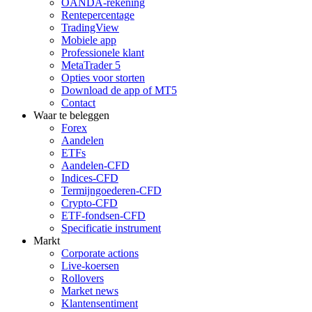
OANDA-rekening
Rentepercentage
TradingView
Mobiele app
Professionele klant
MetaTrader 5
Opties voor storten
Download de app of MT5
Contact
Waar te beleggen
Forex
Aandelen
ETFs
Aandelen-CFD
Indices-CFD
Termijngoederen-CFD
Crypto-CFD
ETF-fondsen-CFD
Specificatie instrument
Markt
Corporate actions
Live-koersen
Rollovers
Market news
Klantensentiment