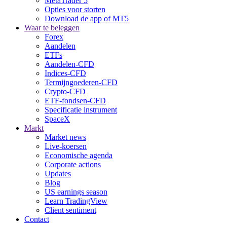
MetaTrader 5
Opties voor storten
Download de app of MT5
Waar te beleggen
Forex
Aandelen
ETFs
Aandelen-CFD
Indices-CFD
Termijngoederen-CFD
Crypto-CFD
ETF-fondsen-CFD
Specificatie instrument
SpaceX
Markt
Market news
Live-koersen
Economische agenda
Corporate actions
Updates
Blog
US earnings season
Learn TradingView
Client sentiment
Contact