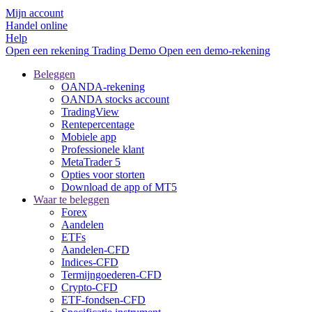
Mijn account
Handel online
Help
Open een rekening
Trading
Demo
Open een demo-rekening
Beleggen
OANDA-rekening
OANDA stocks account
TradingView
Rentepercentage
Mobiele app
Professionele klant
MetaTrader 5
Opties voor storten
Download de app of MT5
Waar te beleggen
Forex
Aandelen
ETFs
Aandelen-CFD
Indices-CFD
Termijngoederen-CFD
Crypto-CFD
ETF-fondsen-CFD