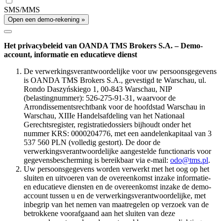
SMS/MMS
Open een demo-rekening »
Het privacybeleid van OANDA TMS Brokers S.A. – Demo-
account, informatie en educatieve dienst
De verwerkingsverantwoordelijke voor uw persoonsgegevens
is OANDA TMS Brokers S.A., gevestigd te Warschau, ul.
Rondo Daszyńskiego 1, 00-843 Warschau, NIP
(belastingnummer): 526-275-91-31, waarvoor de
Arrondissementsrechtbank voor de hoofdstad Warschau in
Warschau, XIIIe Handelsafdeling van het Nationaal
Gerechtsregister, registratiedossiers bijhoudt onder het
nummer KRS: 0000204776, met een aandelenkapitaal van 3
537 560 PLN (volledig gestort). De door de
verwerkingsverantwoordelijke aangestelde functionaris voor
gegevensbescherming is bereikbaar via e-mail:
odo@tms.pl
.
Uw persoonsgegevens worden verwerkt met het oog op het
sluiten en uitvoeren van de overeenkomst inzake informatie-
en educatieve diensten en de overeenkomst inzake de demo-
account tussen u en de verwerkingsverantwoordelijke, met
inbegrip van het nemen van maatregelen op verzoek van de
betrokkene voorafgaand aan het sluiten van deze